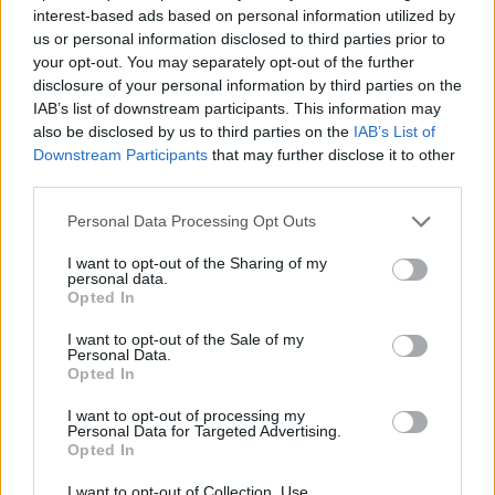
hogy a közemlékezetben ? a modern technika eszközeit is
interest-based ads based on personal information utilized by
us or personal information disclosed to third parties prior to
felhasználva ? olyan nyelven szólaljunk meg, amelyet a 21.
your opt-out. You may separately opt-out of the further
század generációi értenek.
disclosure of your personal information by third parties on the
IAB’s list of downstream participants. This information may
also be disclosed by us to third parties on the
IAB’s List of
Downstream Participants
that may further disclose it to other
third parties.
Please note that this website/app uses one or more Google
Personal Data Processing Opt Outs
services and may gather and store information including but
not limited to your visit or usage behaviour. You may click to
I want to opt-out of the Sharing of my
personal data.
grant or deny consent to Google and its third-party tags to
Opted In
use your data for below specified purposes in below Google
consent section.
I want to opt-out of the Sale of my
Personal Data.
Opted In
I want to opt-out of processing my
Personal Data for Targeted Advertising.
Opted In
I want to opt-out of Collection, Use,