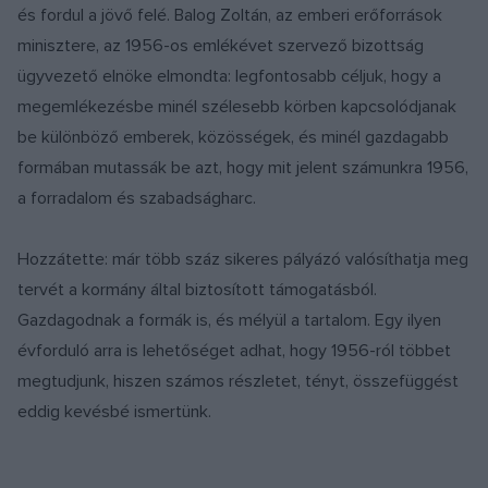
és fordul a jövő felé. Balog Zoltán, az emberi erőforrások
minisztere, az 1956-os emlékévet szervező bizottság
ügyvezető elnöke elmondta: legfontosabb céljuk, hogy a
megemlékezésbe minél szélesebb körben kapcsolódjanak
be különböző emberek, közösségek, és minél gazdagabb
formában mutassák be azt, hogy mit jelent számunkra 1956,
a forradalom és szabadságharc.
Hozzátette: már több száz sikeres pályázó valósíthatja meg
tervét a kormány által biztosított támogatásból.
Gazdagodnak a formák is, és mélyül a tartalom. Egy ilyen
évforduló arra is lehetőséget adhat, hogy 1956-ról többet
megtudjunk, hiszen számos részletet, tényt, összefüggést
eddig kevésbé ismertünk.