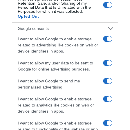
Retention, Sale, and/or Sharing of my
Personal Data that Is Unrelated with the
Purposes for which it was collected.
Opted Out
Az apai ágon magyar zeneszerző, Desmond Child
Google consents
alkotásáról úgy vélte: a dal hangvétele olyan, amelyben több
generáció találhat magára és egymásra. ?A lendület és ez a
I want to allow Google to enable storage
related to advertising like cookies on web or
fajta ? jó értelemben vett ? harciasság az, amelyet ?56-ban
device identifiers in apps.
mindenképpen fel kell fedeznünk újra? ? mondta a miniszter,
hozzátéve: látnunk kell a hősöket, és hogy ez a mi
I want to allow my user data to be sent to
Google for online advertising purposes.
szabadságharcunk, amelyben mostani szabadságunk is
gyökerezik.
I want to allow Google to send me
personalized advertising.
I want to allow Google to enable storage
Kitért arra, hogy vannak művészek, akik azzal együtt
related to analytics like cookies on web or
vállalták a fellépést, hogy számos dologban nem értenek
device identifiers in apps.
egyet, ám néhány fontos dologban igen. ?Miben értsünk
I want to allow Google to enable storage
egyet, ha nem 1956 örökségében?? ? fogalmazott,
related to functionality of the website or app.