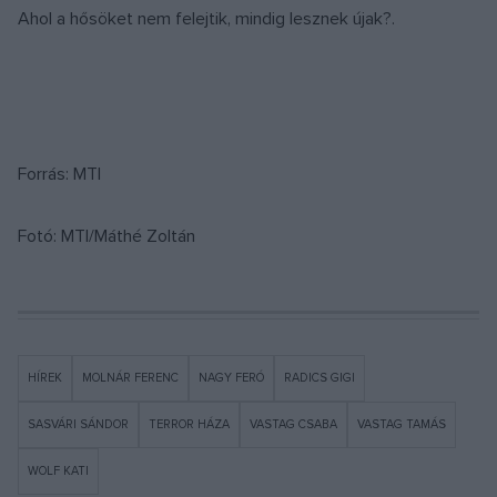
Ahol a hősöket nem felejtik, mindig lesznek újak?.
Forrás: MTI
Fotó: MTI/Máthé Zoltán
HÍREK
MOLNÁR FERENC
NAGY FERÓ
RADICS GIGI
SASVÁRI SÁNDOR
TERROR HÁZA
VASTAG CSABA
VASTAG TAMÁS
WOLF KATI