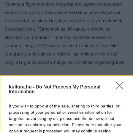
Felhívta a figyelmet arra, hogy ma már egyre kevesebben
vannak azok, akik aktívan részt vettek az eseményekben,
ezért fontos az akkori legfiatalabb korosztály emlékeinek
összegyűjtése. ?Elmennek az élő tanúk, a hősök, az
áldozatok, a mártírok? ? mondta, hozzátéve: ezért is
szomorú, hogy 2006-ban elmulasztottuk az esélyt. Mint
rámutatott, nekik jár az elégtétel, az emlékév nekik szól,
hogy azt gondolhassák, mégis van történelmi igazságtétel.
kultura.hu -
Do Not Process My Personal
A 60. évforduló alkalmából megvalósuló emlékév azonban a
Information
jövőnek is szól, legalább annyira mint a múltnak. Ha nem
sikerül megszólítanunk a jövő nemzedéket, ha nem tudjuk
If you wish to opt-out of the sale, sharing to third parties, or
közel vinni hozzá 1956-ot, akkor hiába emlékezünk ?
processing of your personal or sensitive information for
targeted advertising by us, please use the below opt-out
hangsúlyozta Balog Zoltán. Fontos feladatnak nevezte a
section to confirm your selection. Please note that after your
családtörténetek továbbadását, összegyűjtését, és azt is,
opt-out request is processed you may continue seeing