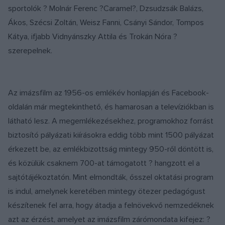
sportolók ? Molnár Ferenc ?Caramel?, Dzsudzsák Balázs,
Ákos, Szécsi Zoltán, Weisz Fanni, Csányi Sándor, Tompos
Kátya, ifjabb Vidnyánszky Attila és Trokán Nóra ?
szerepelnek.
Az imázsfilm az 1956-os emlékév honlapján és Facebook-
oldalán már megtekinthető, és hamarosan a televíziókban is
látható lesz. A megemlékezésekhez, programokhoz forrást
biztosító pályázati kiírásokra eddig több mint 1500 pályázat
érkezett be, az emlékbizottság mintegy 950-ről döntött is,
és közülük csaknem 700-at támogatott ? hangzott el a
sajtótájékoztatón. Mint elmondták, ősszel oktatási program
is indul, amelynek keretében mintegy ötezer pedagógust
készítenek fel arra, hogy átadja a felnövekvő nemzedéknek
azt az érzést, amelyet az imázsfilm zárómondata kifejez: ?