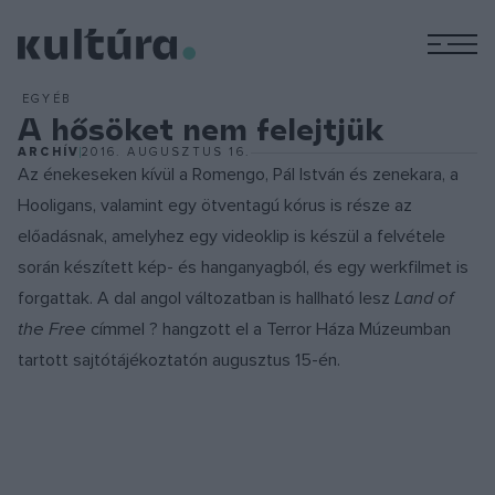
M
EGYÉB
A hősöket nem felejtjük
ARCHÍV
2016. AUGUSZTUS 16.
Az énekeseken kívül a Romengo, Pál István és zenekara, a
Hooligans, valamint egy ötventagú kórus is része az
előadásnak, amelyhez egy videoklip is készül a felvétele
során készített kép- és hanganyagból, és egy werkfilmet is
forgattak. A dal angol változatban is hallható lesz
Land of
the Free
címmel ? hangzott el a Terror Háza Múzeumban
tartott sajtótájékoztatón augusztus 15-én.