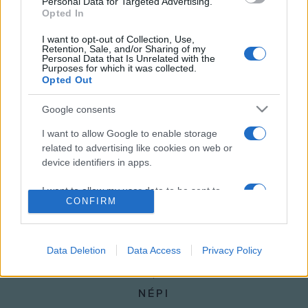
Personal Data for Targeted Advertising.
Opted In
I want to opt-out of Collection, Use,
Retention, Sale, and/or Sharing of my
Personal Data that Is Unrelated with the
HÍREK
Purposes for which it was collected.
Opted Out
MEGOSZTÁS
Google consents
I want to allow Google to enable storage
related to advertising like cookies on web or
device identifiers in apps.
I want to allow my user data to be sent to
CONFIRM
Google for online advertising purposes.
I want to allow Google to send me
personalized advertising.
Data Deletion
Data Access
Privacy Policy
I want to allow Google to enable storage
related to analytics like cookies on web or
NÉPI
device identifiers in apps.