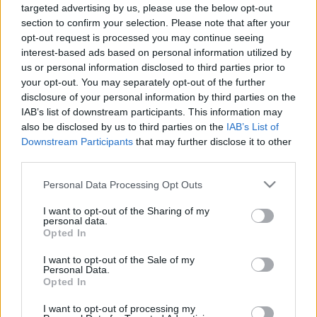
targeted advertising by us, please use the below opt-out
Az ásatásról megjelent 3 kötetes munka a The Tomb of
section to confirm your selection. Please note that after your
Tut-Ankh-Amen (Tutanhamon sírja, 1923-33) címet viseli.
opt-out request is processed you may continue seeing
interest-based ads based on personal information utilized by
Az egyébként szenzációs régészeti feltárást végig
us or personal information disclosed to third parties prior to
misztikum övezte. Ez elsősorban Lord Carnarvon titokzatos
your opt-out. You may separately opt-out of the further
halálának volt köszönhető - mindenki a fiatalon eltemetett
disclosure of your personal information by third parties on the
IAB’s list of downstream participants. This information may
fáraó átkáról beszélt. Carter azonban rá sem hederített
also be disclosed by us to third parties on the
IAB’s List of
ezekre a mendemondákra, fáradhatatlanul hozta felszínre a
Downstream Participants
that may further disclose it to other
leleteket, amelyek a mai napig az egyik legpáratlanabbnak
third parties.
számítanak az egyiptológia területén. És amelyekből azért
Please note that this website/app uses one or more Google
Personal Data Processing Opt Outs
nem hiányzik egyetlen darab sem a Kairói Múzeumból, mert
services and may gather and store information including but
not limited to your visit or usage behaviour. You may click to
I want to opt-out of the Sharing of my
a helyiek - a megállapodással ellentétben - nem adták ki a
personal data.
grant or deny consent to Google and its third-party tags to
Carnarvont, mint ásatót megillető részt. Carter bosszúból
Opted In
use your data for below specified purposes in below Google
magával vitte a feltárással kapcsolatos összes
consent section.
I want to opt-out of the Sale of my
Personal Data.
feljegyzését. A kincsek tökéletes katalogizálása így várat
Opted In
még magára.
I want to opt-out of processing my