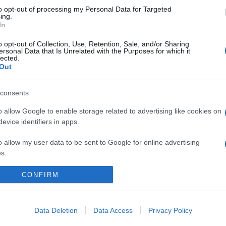
 készült
A Lechnerek
című, életrajzi dokumentumokkal, visszatek
to opt-out of processing my Personal Data for Targeted
ing.
mcsak a család, de a pesti polgárság életébe is.
In
o opt-out of Collection, Use, Retention, Sale, and/or Sharing
a Magyar Művészeti Akadémia öt évvel ezelőtt azért döntött saját
ersonal Data that Is Unrelated with the Purposes for which it
lected.
enek a könyvkereskedelembe. Úgy vélte: a mai magyar kulturális
Out
 működnek, hanem képesek arra, hogy hiánypótló kiadványokat ju
consents
A Kiadó weboldalán, a
www.mmakiado.hu
címen, ahol a könyvek d
o allow Google to enable storage related to advertising like cookies on
evice identifiers in apps.
o allow my user data to be sent to Google for online advertising
s.
to allow Google to send me personalized advertising.
CONFIRM
o allow Google to enable storage related to analytics like cookies on
evice identifiers in apps.
Data Deletion
Data Access
Privacy Policy