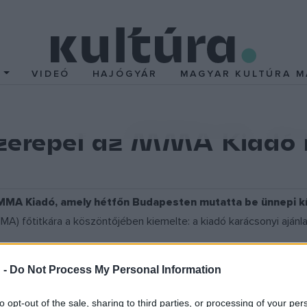
T
VIDEÓ
HAJÓGYÁR
MAGYAR KULTÚRA M
zerepel az MMA Kiadó 
 MMA Kiadó, amely hétfőn Budapesten mutatta be ünnepi kí
MA) főtitkára a köszöntőjében kiemelte: a kiadó karácsonyi aján
 -
Do Not Process My Personal Information
 elmondta: a Tamási Áron-emlékévhez kapcsolódóan, 85 évvel a
Varga Zoltán művészi grafikáival illusztrálva.
to opt-out of the sale, sharing to third parties, or processing of your per