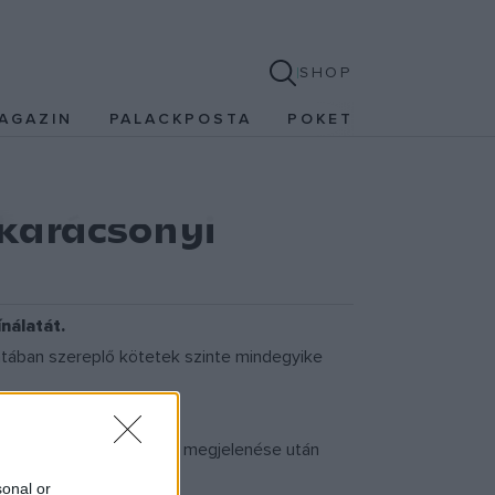
SHOP
AGAZIN
PALACKPOSTA
POKET
karácsonyi
nálatát.
latában szereplő kötetek szinte mindegyike
z
Ábel
-trilógia első teljes megjelenése után
sonal or