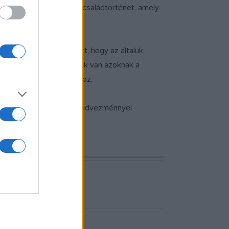
intésekkel kiegészített családtörténet, amely
 kiadó alapítása mellett, hogy az általuk
 életben komoly szerepük van azoknak a
ttassanak el az olvasókhoz.
ecember 15-ig kiemelt kedvezménnyel