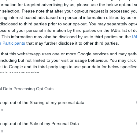
formation for targeted advertising by us, please use the below opt-out s
r selection. Please note that after your opt-out request is processed y
 az egyik legfajsúlyosabbnak nevezte a
Barokk freskófestésze
eing interest-based ads based on personal information utilized by us or
a könyvsorozat 2021-ben az Ünnepi Könyvhét Szép könyv versenyén e
disclosed to third parties prior to your opt-out. You may separately opt-
ye barokk freskóit mutatja be.
losure of your personal information by third parties on the IAB’s list of
. This information may also be disclosed by us to third parties on the
IA
Participants
that may further disclose it to other third parties.
tője egyebek mellett a
Mestermunkák
sorozat indító kötetét eme
 that this website/app uses one or more Google services and may gath
tatja be. A könyvből nemcsak a magyar építészet történetében me
including but not limited to your visit or usage behaviour. You may click 
emzet Művésze címmel kitüntetett építész elhivatott személyiség
 to Google and its third-party tags to use your data for below specifi
ogle consent section.
ája a kolozsvári író indulását, megítélésének alakulását, kulturális
l Data Processing Opt Outs
o opt-out of the Sharing of my personal data.
lmazó kötet is szerepel: a Molnár Antal válogatott tanulmányait ta
In
Lloyd
ban megjelent írásaiból válogatott munka.
o opt-out of the Sale of my Personal Data.
In
smert filozófus
A zenéről
című könyve – Boros Botond Attila ford