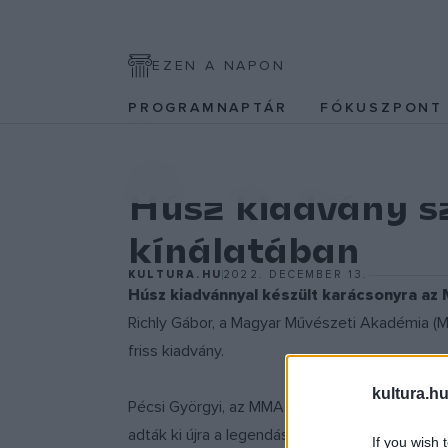
EZEN A NAPON
PROGRAMNAPTÁR
FÓKUSZPON
EGYÉB
Húsz kiadvány s
kínálatában
KULTURA.HU
2022. DECEMBER 13.
Húsz kiadvánnyal készült karácsonyra az
Richly Gábor, a Magyar Művészeti Akadémia (M
friss kiadvány.
kultura.hu
Pécsi Györgyi, az MMA Kiadó társügyvezetője
adták ki újra a legendás regényciklust Szilágyi 
If you wish 