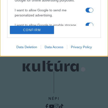
Google for online advertising purposes.
HÍREK
KIÁLLÍTÁS
KUTYFALVI TEMPLOM
MAGYARSÁG HÁZA
I want to allow Google to send me
personalized advertising.
RÓMER FLÓRIS TERV
TELEKI LÁSZLÓ ALAPÍTVÁNY
I want to allow Google to enable storage
related to analytics like cookies on web or
CONFIRM
MEGOSZTÁS
device identifiers in apps.
I want to allow Google to enable storage
Data Deletion
Data Access
Privacy Policy
related to functionality of the website or app.
I want to allow Google to enable storage
related to personalization.
I want to allow Google to enable storage
related to security, including authentication
functionality and fraud prevention, and other
user protection.
NÉPI