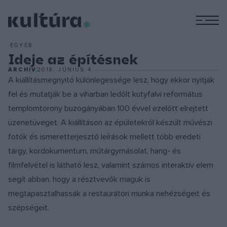
M
EGYÉB
Ideje az építésnek
ARCHÍV
2018. JÚNIUS 4.
A kiállításmegnyitó különlegessége lesz, hogy ekkor nyitják
fel és mutatják be a viharban ledőlt kutyfalvi református
templomtorony buzogányában 100 évvel ezelőtt elrejtett
üzenetüveget. A kiállításon az épületekről készült művészi
fotók és ismeretterjesztő leírások mellett több eredeti
tárgy, kordokumentum, műtárgymásolat, hang- és
filmfelvétel is látható lesz, valamint számos interaktív elem
segít abban, hogy a résztvevők maguk is
megtapasztalhassák a restaurátori munka nehézségeit és
szépségeit.