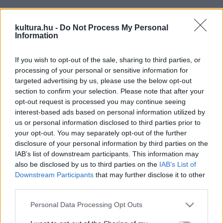
kultura.hu -
Do Not Process My Personal
Information
A kiállítás június 28-áig a Magyarság Háza félemeleti Falk
Miksa termében, majd a Miniszterelnökség társadalmi és
If you wish to opt-out of the sale, sharing to third parties, or
örökségvédelmi ügyekért, valamint kiemelt kulturális
processing of your personal or sensitive information for
beruházásokért felelős helyettes államtitkárságának
targeted advertising by us, please use the below opt-out
section to confirm your selection. Please note that after your
Táncsics Mihály utcai épületében tekinthető meg, ősztől
opt-out request is processed you may continue seeing
pedig a Kárpát-medence magyarlakta településein lesz
interest-based ads based on personal information utilized by
látható. A tárlat kurátora Deák Ildikó művészettörténész.
us or personal information disclosed to third parties prior to
your opt-out. You may separately opt-out of the further
disclosure of your personal information by third parties on the
IAB’s list of downstream participants. This information may
also be disclosed by us to third parties on the
IAB’s List of
Downstream Participants
that may further disclose it to other
third parties.
Please note that this website/app uses one or more Google
A magyar kormány 2015 októberében indította el a Rómer
Personal Data Processing Opt Outs
services and may gather and store information including but
Flóris Tervet, amelynek célja a külhoni magyar vonatkozású