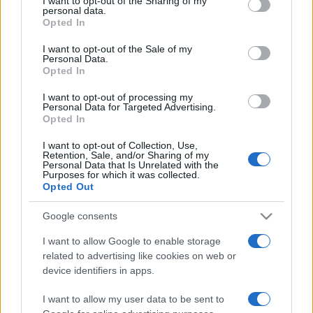
not limited to your visit or usage behaviour. You may click to
I want to opt-out of the Sharing of my
personal data.
épített örökség feltárása, megóvása és megismertetése. A
grant or deny consent to Google and its third-party tags to
Opted In
use your data for below specified purposes in below Google
program lebonyolítását végző Teleki László Alapítvány az
consent section.
I want to opt-out of the Sale of my
elmúlt csaknem három évben több mint száz műemlék
Personal Data.
felújítását és restaurálási munkálatait koordinálta a
Opted In
Muraköztől Erdélyen át a Felvidékig. A Rómer Flóris Terv
I want to opt-out of processing my
Personal Data for Targeted Advertising.
keretében nemcsak az épületek felkutatását és állapotuk
Opted In
megóvását végzik, de a feladatok közé tartozik a
I want to opt-out of Collection, Use,
megmentett értékek megismertetése is a közönséggel és
Retention, Sale, and/or Sharing of my
Personal Data that Is Unrelated with the
a szakmai érdeklődőkkel.
Purposes for which it was collected.
Opted Out
Google consents
I want to allow Google to enable storage
Forrás: MTI
related to advertising like cookies on web or
device identifiers in apps.
I want to allow my user data to be sent to