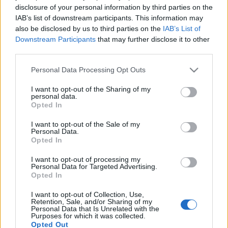
Számos budapesti, a forradalomban lényeges szerepet
disclosure of your personal information by third parties on the
betöltő helyszínt járhatunk be az applikáció segítségével:
IAB’s list of downstream participants. This information may
also be disclosed by us to third parties on the
IAB’s List of
ellátogathatunk a Corvin-közbe, a Műegyetemhez, a
Downstream Participants
that may further disclose it to other
Rádióhoz vagy a Kossuth térre, ahol az október 23-ai és 25-
third parties.
wi eseményeknek is tanúi lehetünk. A felsoroltakkal együtt
Please note that this website/app uses one or more Google
Personal Data Processing Opt Outs
összesen tizenhárom helyszínt járhatunk be – a Bem teret,
services and may gather and store information including but
a Petőfi teret, a Tűzoltó utcát, a Kilián laktanyát, a Baross
not limited to your visit or usage behaviour. You may click to
I want to opt-out of the Sharing of my
personal data.
grant or deny consent to Google and its third-party tags to
teret, a Blaha Lujza teret, a Széna teret, a Móricz Zsigmond
Opted In
use your data for below specified purposes in below Google
körteret és az Ötvenhatosok terét is. Az applikáció animált
consent section.
I want to opt-out of the Sale of my
főszereplői – Ilona és Zoli – kalauzolnak minket végig,
Personal Data.
Opted In
segítségükkel megismerhetjük az események hátterét, a
korabeli fényképek, filmfelvételek, sőt 360 fokos fotók
I want to opt-out of processing my
Personal Data for Targeted Advertising.
révén pedig még többet megtudhatunk róluk.
Opted In
I want to opt-out of Collection, Use,
Retention, Sale, and/or Sharing of my
Personal Data that Is Unrelated with the
Purposes for which it was collected.
Opted Out