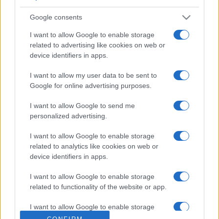
Google consents
I want to allow Google to enable storage
related to advertising like cookies on web or
device identifiers in apps.
Hogy még inkább az események közepén érezhessük
magunkat, interaktív játékokat is játszhatunk a helyszínen,
I want to allow my user data to be sent to
Google for online advertising purposes.
mindezt ráadásul kiterjesztett valóságban. Átélhetjük,
milyen lehetett Molotov-koktéllal a szovjet tankokra
I want to allow Google to send me
támadni, kiszúrhatjuk az épületek ablakaiban rejtőző
personalized advertising.
mesterlövészeket vagy a tömegben az ávósokat.
I want to allow Google to enable storage
related to analytics like cookies on web or
A Közép- és Kelet-európai Történelem és Társadalom
device identifiers in apps.
Kutatásáért Közalapítvány megbízásából készült applikáció
I want to allow Google to enable storage
elérhető angol és magyar nyelven az App Store-ból és a
related to functionality of the website or app.
Play Áruházból is.
I want to allow Google to enable storage
related to personalization.