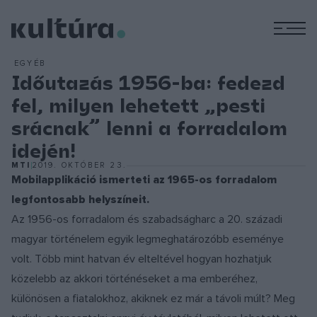
M
EGYÉB
Időutazás 1956-ba: fedezd
fel, milyen lehetett „pesti
srácnak” lenni a forradalom
idején!
MTI
2019. OKTÓBER 23.
Mobilapplikáció ismerteti az 1965-os forradalom
legfontosabb helyszíneit.
Az 1956-os forradalom és szabadságharc a 20. századi
magyar történelem egyik legmeghatározóbb eseménye
volt. Több mint hatvan év elteltével hogyan hozhatjuk
közelebb az akkori történéseket a ma emberéhez,
különösen a fiatalokhoz, akiknek ez már a távoli múlt? Meg