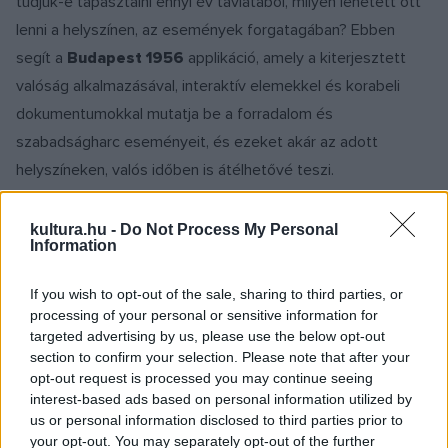
tudjuk-e tapasztalni ennyi év távlatából, milyen lehetett ott
lenni a helyszínen, az események forgatagában? Ebben
segít a
Budapest 1956
applikáció, amely a kiterjesztett
valóság alkalmazásával, interaktív elemekkel és korabeli
dokumentumokkal mutatja be a forradalom és
szabadságharc eseményeit, és ezeket akár az adott
helyszíneken, valós időben is átélhetővé teszi.
Az emlékpontokra érkezők a mobiltelefonjukra letöltött
kultura.hu -
Do Not Process My Personal
Information
alkalmazás – videók, 3D fotók, galériák, AR-képek, helyszíni
előzetesek és különböző izgalmas játékok – segítségével
If you wish to opt-out of the sale, sharing to third parties, or
időutazást tehetnek 1956-ba és megemlékezhetnek a
processing of your personal or sensitive information for
targeted advertising by us, please use the below opt-out
harcok hőseiről. Az applikációban egy térképen tekinthetik
section to confirm your selection. Please note that after your
meg a bejárható helyszínek listáját, melyekhez útvonalat is
opt-out request is processed you may continue seeing
tervezhetnek.
interest-based ads based on personal information utilized by
us or personal information disclosed to third parties prior to
your opt-out. You may separately opt-out of the further