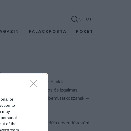
SHOP
AGAZIN
PALACKPOSTA
POKET
.
s zenésszel büszkélkedhet, akik
t minden évben változatos és izgalmas
ak, hogy szólistaként is bemutatkozzanak –
sonal or
ection to
ou may
 personal
szeti Egyetemen Drahos Béla növendékeként.
out of the
 downstream