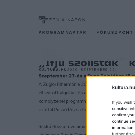
EZEN A NAPON
PROGRAMNAPTÁR
FÓKUSZPON
EGYÉB
„Ifjú szólisták” 
KULTURA.HU
2020. SZEPTEMBER 22.
Szeptember 27-én a Duna Palotában áll sz
A Zuglói Filharmónia 2006 óta hivatásos szim
kultura.hu
elhivatottságukkal és egyre komolyabb szakma
komolyzenei programmal örvendeztetik meg. A
If you wish 
sensitive in
ezúttal Ruskó Rózsa fuvolaművészt hallhatjuk
confirm you
continue se
Ruskó Rózsa fuvolaművész 2020-ban szerezte
information 
further disc