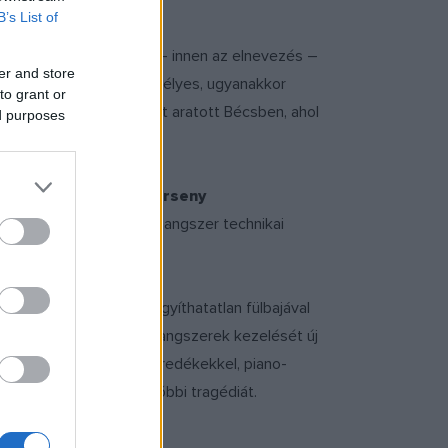
B’s List of
gos salzburgi családdal – innen az elnevezés –
er and store
ngra emelése volt. Ünnepélyes, ugyanakkor
to grant or
ja 1782-ben nagy sikert aratott Bécsben, ahol
ed purposes
úrája. A
G-dúr fuvolaverseny
hetően kihasználja a hangszer technikai
özben szembesült gyógyíthatatlan fülbajával
ormálást és a zenekari hangszerek kezelését új
n tréfálkozó, dallami töredékekkel, piano-
gzások, sejtetve a későbbi tragédiát.