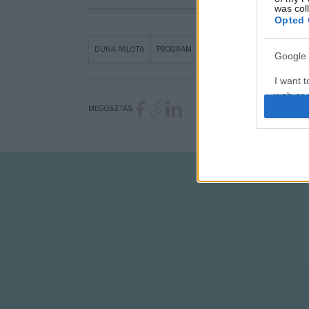
was col
Opted 
DUNA PALOTA
PROGRAM
ZUGLÓI FILHARMÓNIA
Google 
I want t
web or d
MEGOSZTÁS
I want t
purpose
I want 
I want t
web or d
I want t
or app.
I want t