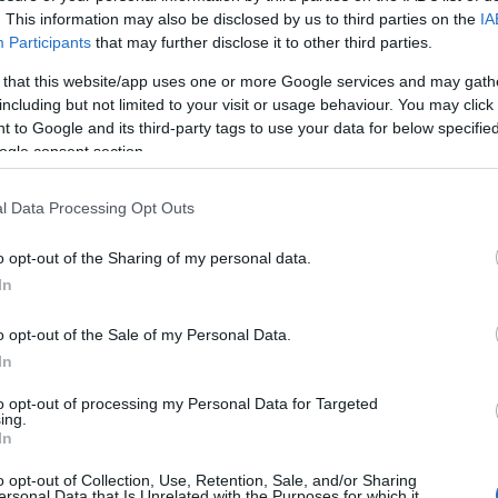
s a Szent István Király Zeneiskola fuvolatanára.
. This information may also be disclosed by us to third parties on the
IA
Participants
that may further disclose it to other third parties.
zimfóniája
csendül fel. A zeneszerző régi barátságot ápolt a ran
 that this website/app uses one or more Google services and may gath
ette. A szimfónia születésének apropója Haffner fiának nemesi ra
including but not limited to your visit or usage behaviour. You may click 
eglepően nagy hangközugrásokkal van fűszerezve. A mű bemutató
 to Google and its third-party tags to use your data for below specifi
ogle consent section.
l Data Processing Opt Outs
ot, ahol mélyen megérintette a város európai hírű zenekari kult
szebben önállósodnak a vonósszólamok, a fuvolaszóló pedig érez
o opt-out of the Sharing of my personal data.
In
o opt-out of the Sale of my Personal Data.
ntmondásos lehet a hallgatóság számára: Beethoven komponálás k
In
ét is – a zene ugyanakkor meghökkentően életigenlő. A szerző a f
ől tanúskodnak. Először van nevesítve a Scherzo tétel, mely valóba
to opt-out of processing my Personal Data for Targeted
ing.
tes, derűs témák mögött azonban néha előbukkannak a vészjósló han
In
o opt-out of Collection, Use, Retention, Sale, and/or Sharing
ersonal Data that Is Unrelated with the Purposes for which it