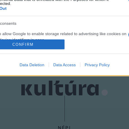
lected.
Out
consents
o allow Google to enable storage related to advertising like cookies on
evice identifiers in apps.
CONFIRM
o allow my user data to be sent to Google for online advertising
s.
Data Deletion
Data Access
Privacy Policy
to allow Google to send me personalized advertising.
o allow Google to enable storage related to analytics like cookies on
evice identifiers in apps.
o allow Google to enable storage related to functionality of the website
o allow Google to enable storage related to personalization.
NÉPI