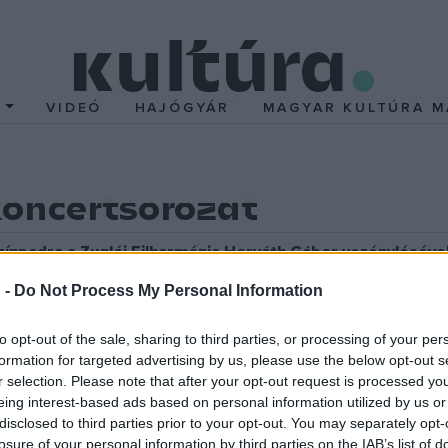
T
VIDEÓ
HAJÓGYÁR
MAGYAR KULTÚRA M
koncertsorozat
ínpadra a Zuglói Filharmónia Horváth Gábor vezénylésével
fonikus zenekarként működik. Az együttes sok-sok fiatal diplomá
 -
Do Not Process My Personal Information
i tudásukkal folyamatosan feljebb teszik a lécet – a közönsége
 zenekar legtehetségesebb tagjai időről-időre lehetőséget kapn
to opt-out of the sale, sharing to third parties, or processing of your per
formation for targeted advertising by us, please use the below opt-out s
 Mozart G-dúr fuvolaversenyében.
r selection. Please note that after your opt-out request is processed y
eing interest-based ads based on personal information utilized by us or
 meg kitüntetéses Master diplomáját a Liszt Ferenc Zeneművé
disclosed to third parties prior to your opt-out. You may separately opt-
losure of your personal information by third parties on the IAB’s list of