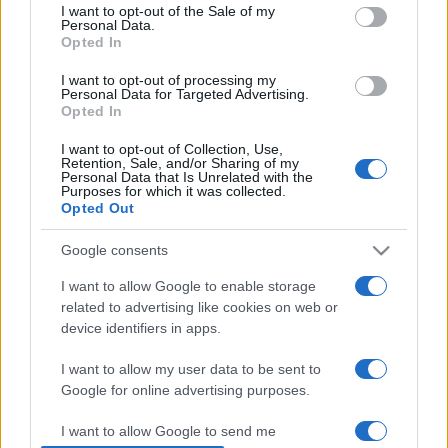
consent section.
I want to opt-out of the Sale of my
Personal Data.
Az árverési tételek között volt a
Charlie és a csokigyár
Opted In
1971-es feldolgozásának egyik aranyszelvénye (kb. 51 millió
I want to opt-out of processing my
forint) és az
Indiana Jones és az utolsó kereszteslovag
Personal Data for Targeted Advertising.
Opted In
című, 1989-ben forgatott filmben filmben használ Szent
Grál-kehely (kb. 19 millió forint).
I want to opt-out of Collection, Use,
Retention, Sale, and/or Sharing of my
Personal Data that Is Unrelated with the
Purposes for which it was collected.
Nyitókép: részlet A
muzsika hangjai
című filmből. Fotó:
Opted Out
Photo12 via AFP/Archives du 7eme Art
Google consents
I want to allow Google to enable storage
related to advertising like cookies on web or
device identifiers in apps.
ÁRVERÉS
HÍREK
HOLLYWOOD
VILÁG
I want to allow my user data to be sent to
Google for online advertising purposes.
MEGOSZTÁS
I want to allow Google to send me