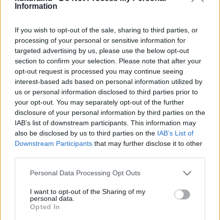
Information
A gitár használat közben:
If you wish to opt-out of the sale, sharing to third parties, or
processing of your personal or sensitive information for
targeted advertising by us, please use the below opt-out
section to confirm your selection. Please note that after your
opt-out request is processed you may continue seeing
interest-based ads based on personal information utilized by
us or personal information disclosed to third parties prior to
your opt-out. You may separately opt-out of the further
disclosure of your personal information by third parties on the
IAB’s list of downstream participants. This information may
also be disclosed by us to third parties on the
IAB’s List of
Dick Van Dyke zakója, amelyez az 1964-ben forgatott
Mary
Downstream Participants
that may further disclose it to other
Poppins
ban viselt, kétszázezer dollárért (kb. 76 millió forint)
third parties.
kelt el. A
Meglógtam a Ferrarival
című filmben címszereplő
Please note that this website/app uses one or more Google
Personal Data Processing Opt Outs
autó másolatáért mintegy 126 millió forintot adtak, míg a
services and may gather and store information including but
not limited to your visit or usage behaviour. You may click to
I want to opt-out of the Sharing of my
főszereplő, Matthew Broderick által hordott mellényt közel
personal data.
grant or deny consent to Google and its third-party tags to
Opted In
54 millió forintért ütötték le.
use your data for below specified purposes in below Google