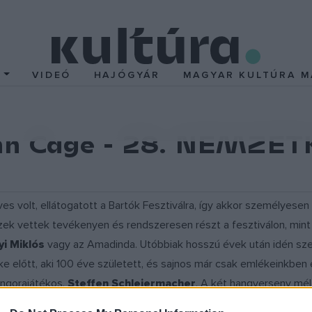
T
VIDEÓ
HAJÓGYÁR
MAGYAR KULTÚRA M
ohn Cage - 28. NEMZE
s volt, ellátogatott a Bartók Fesztiválra, így akkor személyesen 
ek vettek tevékenyen és rendszeresen részt a fesztiválon, mint
i Miklós
vagy az Amadinda. Utóbbiak hosszú évek után idén szer
e előtt, aki 100 éve született, és sajnos már csak emlékeinkben 
ongorajátékos,
Steffen Schleiermacher
. A két hangverseny mél