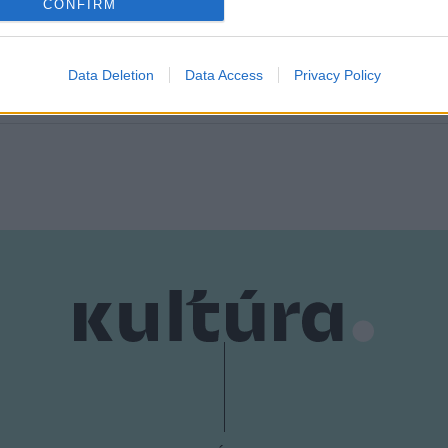
o allow Google to enable storage related to analytics like cookies on
hallunk vagy hallani vélünk afrikai dallamot csakúgy, mint esőkopp
CONFIRM
evice identifiers in apps.
ivéve, ha olyan művész szólaltatja meg, mint Schleiermacher, aki f
 John Cage maga volt.
o allow Google to enable storage related to functionality of the website
Data Deletion
Data Access
Privacy Policy
o allow Google to enable storage related to personalization.
o allow Google to enable storage related to security, including
cation functionality and fraud prevention, and other user protection.