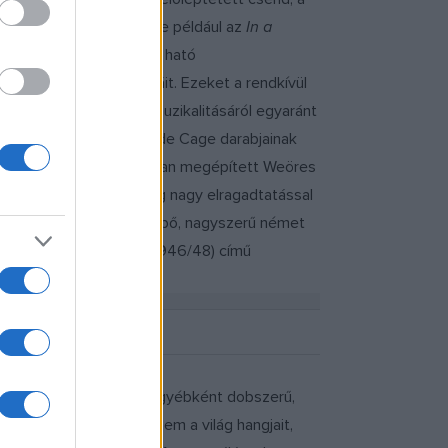
us-struktúra elrendezése például az
In a
i valahogy, a zsigerekre ható
tion
bonyolult poliritmikáit. Ezeket a rendkívül
e a precizitásáról és muzikalitásáról egyaránt
a az utcán fütyörészni, de Cage darabjainak
zíne ugyanis a közelmúltban megépített Weöres
l összetevődött közönség nagy elragadtatással
enül forró Képtárban fellépő, nagyszerű német
 preparált zongorára
(1946/48) című
t akkordnál villan föl, egyébként dobszerű,
k ezek az effektek, hanem a világ hangjait,