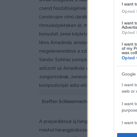
I want t
csend feszültségének exponálása mind meganny
Opted 
Landscape
című darabban a négyzetgyök elvre 
I want 
ritmusképleteken át, mint ahogy a
First Constr
Advertis
Opted 
bonyolult zenei képleteket eljátszani nagy öss
híres Amadinda, amelynek tagjai ezúttal is a 
I want t
of my P
megelevenedése a színpadon furcsa extázissal
was col
Opted 
Sándor Színház pompás tere volt. Az értő, zöm
adózott az Amadinda virtuóz teljesítményének c
Google 
zongoristának, zeneszerzőnek és karmesterne
kompozícióját adta elő.
I want t
web or d
Steffen Schleiermacher
I want t
purpose
A preparálással új hangszer, sőt, hangszerek e
I want 
máshol harangjátékszerű hatást kelt, zörög, kö