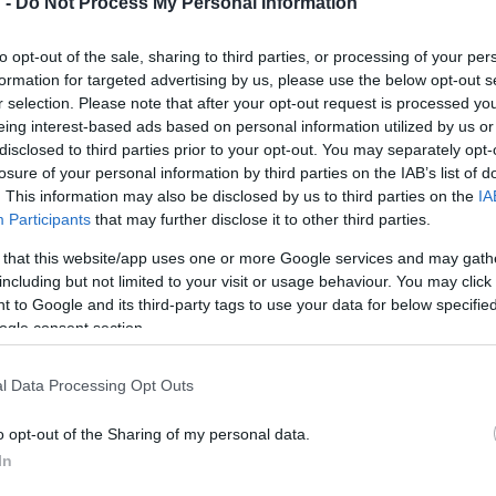
 -
Do Not Process My Personal Information
to opt-out of the sale, sharing to third parties, or processing of your per
formation for targeted advertising by us, please use the below opt-out s
r selection. Please note that after your opt-out request is processed y
egész programot egyetlen zeneszerző műveiből állít össze. Ez 
eing interest-based ads based on personal information utilized by us or
ször, az említett fesztiválon, de kapcsolatuk később olyan szoro
disclosed to third parties prior to your opt-out. You may separately opt-
losure of your personal information by third parties on the IAB’s list of
űveit eljátszani, sokszor évek felkészülése kell hozzá, mint e
. This information may also be disclosed by us to third parties on the
IA
t zongorán, ami Cage egyik fő hangszere: 3 konstrukció és 3
Imag
Participants
that may further disclose it to other third parties.
iumain, annyira nehezek.
 that this website/app uses one or more Google services and may gath
including but not limited to your visit or usage behaviour. You may click 
 to Google and its third-party tags to use your data for below specifi
ogle consent section.
ásos ütőhangszerek szinte a kisebbséget képviselik az extravag
l Data Processing Opt Outs
zó és annak pick-upja, a konzervdobozok, kereplők, drótsodrony
rokat textillel, gumival, radírral, csavarokkal fogják le, az egyik k
o opt-out of the Sharing of my personal data.
In
at is megszólaltat, lenyűgöző hanghatást érve el ezzel. Cage fog
a ritmus javára, a lágy hangzás helyett a zörejek előtérbe hozása,