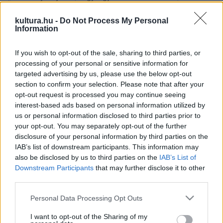
mindössze a büfében van egy minimális fogyasztási limit,
kultura.hu -
Do Not Process My Personal
ami 1400 forint. Itt a klasszikus mozis büfé csemegéi
Information
kaphatók, popcorn, nachos, üdítők és minden, ami egy
klasszikus moziban is megtalálható” – számolt be az
If you wish to opt-out of the sale, sharing to third parties, or
processing of your personal or sensitive information for
újdonságról Simon-Horváth Szilvia, a Kultik Mozihálózat
targeted advertising by us, please use the below opt-out
marketing vezetője.
section to confirm your selection. Please note that after your
opt-out request is processed you may continue seeing
interest-based ads based on personal information utilized by
A szabadtéri mozi a nyár folyamán számos klasszikus és új
us or personal information disclosed to third parties prior to
népszerű alkotást is műsorra tűz. Így például vetítik majd a
your opt-out. You may separately opt-out of the further
Halálos iramban: Hobbs & Shaw
-t, Jane Austen
Büszkeség
disclosure of your personal information by third parties on the
IAB’s list of downstream participants. This information may
és balítélet
című regényének filmváltozatát, de nézhető
also be disclosed by us to third parties on the
IAB’s List of
lesz a
Forrest Gump
, a
Miután
,
A cápa
, az
E.T. – A
Downstream Participants
that may further disclose it to other
földönkívüli
, a
Z Világháború
és számos más klasszikus,
third parties.
illetve modern alkotás is.
Please note that this website/app uses one or more Google
Personal Data Processing Opt Outs
services and may gather and store information including but
not limited to your visit or usage behaviour. You may click to
I want to opt-out of the Sharing of my
A szabadtéri mozi befogadóképessége 150 fő. A Kultik