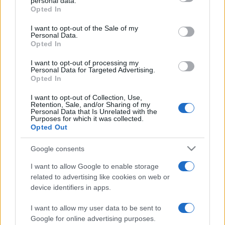
personal data.
grant or deny consent to Google and its third-party tags to
Opted In
egyedülálló airscreent használ, ami egy óriási, felfújható
use your data for below specified purposes in below Google
vászon, és akár vízen vagy homokon is felállítható, miközben
consent section.
I want to opt-out of the Sale of my
Personal Data.
pehelykönnyű és ellenáll a viharos szélnek is. A szabadtéri
Opted In
moziban a szúnyogokat speciális fáklyás rendszer tartja
I want to opt-out of processing my
távol.
Personal Data for Targeted Advertising.
Opted In
„Koncertfilmekkel és kulturális filmfesztiválokkal is
I want to opt-out of Collection, Use,
Retention, Sale, and/or Sharing of my
készülünk. Az előadások heti négy este lesznek szerdától
Personal Data that Is Unrelated with the
Purposes for which it was collected.
szombatig. Nyár elején kilenckor kezdünk, ami a napok
Opted Out
rövidülésével változik majd, és rossz idő esetén esőnapot is
Google consents
hirdetünk” – tette hozzá Simon-Horváth Szilvia, aki azt is
elárulta, hogy a Kultik Terasz kutyabarát mozi, ahová a
I want to allow Google to enable storage
related to advertising like cookies on web or
kedvenceket is el lehet vinni.
device identifiers in apps.
I want to allow my user data to be sent to
Google for online advertising purposes.