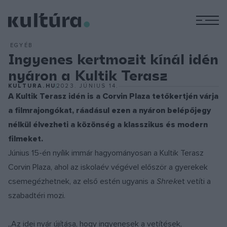
M
EGYÉB
Ingyenes kertmozit kínál idén
nyáron a Kultik Terasz
KULTURA.HU
2023. JÚNIUS 14.
A Kultik Terasz idén is a Corvin Plaza tetőkertjén várja
a filmrajongókat, ráadásul ezen a nyáron belépőjegy
nélkül élvezheti a közönség a klasszikus és modern
filmeket.
Június 15-én nyílik immár hagyományosan a Kultik Terasz
Corvin Plaza, ahol az iskolaév végével először a gyerekek
csemegézhetnek, az első estén ugyanis a
Shrek
et vetíti a
szabadtéri mozi.
„Az idei nyár újítása, hogy ingyenesek a vetítések,