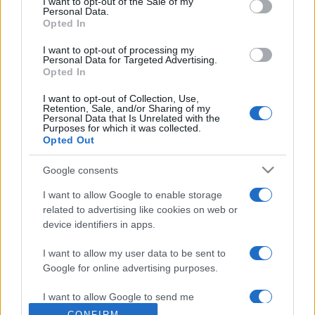
I want to opt-out of the Sale of my
Titanicot
(
Sokea mies joka ei halunnut nähdä Titanicia
)
Personal Data.
Opted In
című finn dráma, valamint
Visszhang
(
Echoing
) címmel egy
ukrán történelmi film az 1941-es ukrajnai eseményekről.
I want to opt-out of processing my
Personal Data for Targeted Advertising.
Opted In
Fotó: Mozisziget
I want to opt-out of Collection, Use,
Retention, Sale, and/or Sharing of my
Personal Data that Is Unrelated with the
Purposes for which it was collected.
Opted Out
Google consents
BUDAPEST FILM
EUNIC HUNGARY,
INGYENES
KERTMOZI
I want to allow Google to enable storage
KULTURÁLIS INTÉZET
MARGITSZIGETI ATLÉTIKAI CENTRUM
MOZI
related to advertising like cookies on web or
device identifiers in apps.
PROGRAM
SZABADTÉRI
I want to allow my user data to be sent to
Google for online advertising purposes.
MEGOSZTÁS
I want to allow Google to send me
personalized advertising.
CONFIRM