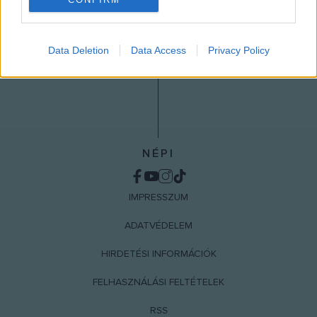
I want to allow Google to enable storage
related to analytics like cookies on web or
Data Deletion
Data Access
Privacy Policy
device identifiers in apps.
I want to allow Google to enable storage
related to functionality of the website or app.
I want to allow Google to enable storage
related to personalization.
NÉPI
I want to allow Google to enable storage
related to security, including authentication
IMPRESSZUM
functionality and fraud prevention, and other
user protection.
ADATVÉDELEM
HIRDETÉSI INFORMÁCIÓK
FELHASZNÁLÁSI FELTÉTELEK
RSS