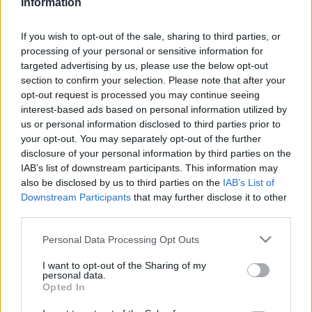
Information
500 nézőt engedik be, előregisztráció nem lehetséges, a
helyfoglalás érkezési sorrendben történik.
If you wish to opt-out of the sale, sharing to third parties, or
processing of your personal or sensitive information for
targeted advertising by us, please use the below opt-out
A
Mozisziget programjában
az elmúlt
section to confirm your selection. Please note that after your
években készült francia, izraeli, osztrák, dél-
opt-out request is processed you may continue seeing
koreai, német, finn, olasz, észt, svájci,
interest-based ads based on personal information utilized by
szlovák, ukrán, japán, portugál és spanyol
us or personal information disclosed to third parties prior to
filmek szerepelnek, amelyeket eredeti
your opt-out. You may separately opt-out of the further
nyelven, magyar felirattal vetítenek.
disclosure of your personal information by third parties on the
IAB’s list of downstream participants. This information may
A programban szerepel például a
Jó a szamár is
(
Antoinette
also be disclosed by us to third parties on the
IAB’s List of
Downstream Participants
that may further disclose it to other
dans les Cévennes
) című francia vígjáték, a
Love Machine
third parties.
című osztrák film, valamint
Az éjszaka gyermekei
Please note that this website/app uses one or more Google
(
Öölapsed
) című pörgős észt tinivígjáték.
Personal Data Processing Opt Outs
services and may gather and store information including but
not limited to your visit or usage behaviour. You may click to
I want to opt-out of the Sharing of my
personal data.
Látható lesz továbbá a
Mary és a varázsvirág
című japán
grant or deny consent to Google and its third-party tags to
Opted In
use your data for below specified purposes in below Google
animációs film,
A vak férfi, aki nem akarta megnézni a
consent section.