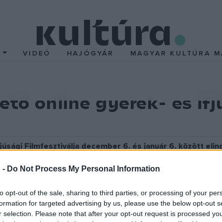
T
VIDEÓ
HAJÓGYÁR
MAGYAR KULTÚRA M
tő online gyerek- és ifj
júsági Filmfesztiválja december 6. és január 6. között elin
kisfilm és animáció érhető el ingyenesen, korosztály szeri
 -
Do Not Process My Personal Information
napon át eddigi legjobb versenyfilmjeiből nyújt ingyenes váloga
zhetők a mókás, tanulságos és elgondolkodtató kisjátékfilmek, ani
to opt-out of the sale, sharing to third parties, or processing of your per
petésfilmek is.
formation for targeted advertising by us, please use the below opt-out s
r selection. Please note that after your opt-out request is processed y