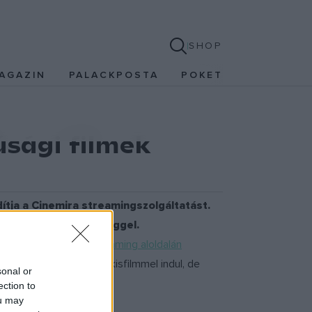
SHOP
AGAZIN
PALACKPOSTA
POKET
úsági filmek
dítja a Cinemira streamingszolgáltatást.
nti keresési lehetőséggel.
tást a közönségnek
streaming aloldalán
mációk. A fesztivál 45 kisfilmmel indul, de
sonal or
ection to
ou may