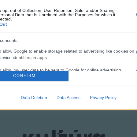
o opt-out of Collection, Use, Retention, Sale, and/or Sharing
ersonal Data that Is Unrelated with the Purposes for which it
lected.
Out
teljes kínálatát
itt
lehet böngészni, a filmek 2023. január 6-ig les
consents
o allow Google to enable storage related to advertising like cookies on
evice identifiers in apps.
INGYENES
ONLINE
PROGRAM
o allow my user data to be sent to Google for online advertising
CONFIRM
s.
to allow Google to send me personalized advertising.
Data Deletion
Data Access
Privacy Policy
o allow Google to enable storage related to analytics like cookies on
evice identifiers in apps.
o allow Google to enable storage related to functionality of the website