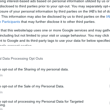
eing interest-based ads based on personal information utilized by us or
 látható többek között
A papírsárkány
(
The Kite
) című megható, s
disclosed to third parties prior to your opt-out. You may separately opt-
i zsúr
A csodálatos játék
(
The Amazing Toy
) című filmben, az eg
losure of your personal information by third parties on the IAB’s list of
. This information may also be disclosed by us to third parties on the
IA
okról szóló
Cserebogarak: A Polgár lányok
.
Participants
that may further disclose it to other third parties.
 that this website/app uses one or more Google services and may gath
DS kínálatába is előzetes betekintést kapnak, olyan, még vetíté
including but not limited to your visit or usage behaviour. You may click 
BA UMBO
) című animáció, a Piroska meséjét humorosan folytat
 to Google and its third-party tags to use your data for below specifi
ó testvérek álmáról szóló
Színes álom
(
Dream in Color
) című anim
ogle consent section.
endezett Cinemira TEEN versenyéről frissen érkeznek a párkapc
l Data Processing Opt Outs
vérzésig
és
Perfect Match
című kisfilmek. Látható az idei Cinemi
o opt-out of the Sharing of my personal data.
súlyáról szóló
Trófea
(
Trophy
), valamint az animációs zsűri külön 
In
 is.
o opt-out of the Sale of my Personal Data.
In
t gyerekszereplőjeként és több színházi előadásból ismerh
m Out
című kisfilmje a Cinemira Teen Nemzetközi Ifjúsági Fi
to opt-out of processing my Personal Data for Targeted
ing.
e és a Cinemira videóverseny fődíjas alkotása lett. A fiata
In