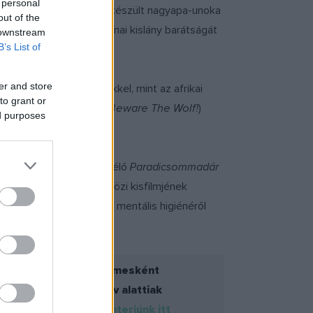
 personal
top-motion technikával készült nagyapa-unoka
out of the
y magyar kisfiú és egy kínai kislány barátságát
 downstream
B’s List of
er and store
sre váró versenyfilmekkel, mint az afrikai
to grant or
ó
Óvakodj a farkastól!
(
Beware The Wolf!
)
ed purposes
ációs film.
solati kérdésekről mesélő
Paradicsommadár
ra TEEN legjobb nemzetközi kisfilmjének
dicséretében részesített, mentális higiénéről
etjük már. Ezúttal filmesként
lmfesztiválon, a 19 év alattiak
l alkotóval készített
interjúnk itt