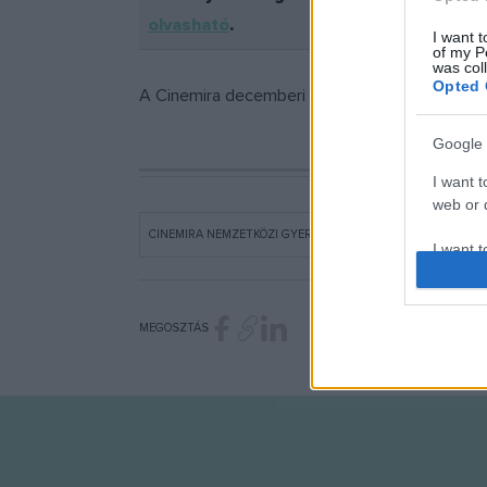
olvasható
.
I want t
of my P
was col
Opted 
A Cinemira decemberi online filmfesztiváljának 
Google 
I want t
web or d
CINEMIRA NEMZETKÖZI GYEREKFILM FESZTIVÁL
HÍREK
I want t
purpose
I want 
MEGOSZTÁS
I want t
web or d
I want t
or app.