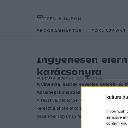
EZEN A NAPON
PROGRAMNAPTÁR
FÓKUSZPON
EGYÉB
Ingyenesen elérhe
karácsonyra
KULTURA.HU
2022. DECEMBER 6.
A Cinemira, hazánk egyetlen Gyerek- és If
Az ünnepi hónapban 45, fiataloknak szóló 
kultura.hu
A fesztivál december 6-tól kezdődően, egy hó
keresztül, ahol életkori ajánlás szerint böngés
If you wish 
december folyamán felkerülnek további megle
sensitive in
confirm you