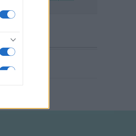
znek elérhetők.