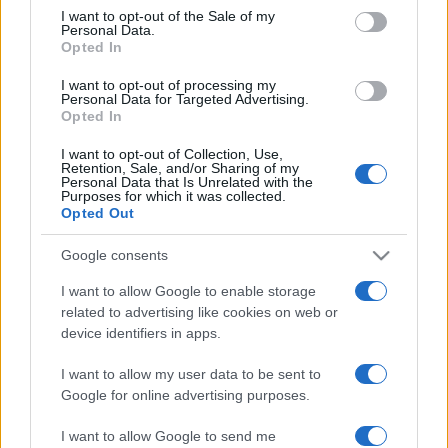
consent section.
I want to opt-out of the Sale of my
Personal Data.
A moziban a 19:30-as kapunyitást követően minden este 21
Opted In
órakor indul a vetítés, jegyeket autónként egységes áron
I want to opt-out of processing my
Personal Data for Targeted Advertising.
lehet kizárólag elővételesen online vásárolni – függetlenül
Opted In
attól, hányan ülnek a kocsiban. A szervezők azokra is
I want to opt-out of Collection, Use,
gondoltak, akik nem vezetnek: ők ugyanezért az árért a
Retention, Sale, and/or Sharing of my
Personal Data that Is Unrelated with the
helyszínen parkoló MOL Limókba válthatnak helyet.
Purposes for which it was collected.
Opted Out
Nyitókép:
A nagy Lebowski
Google consents
I want to allow Google to enable storage
related to advertising like cookies on web or
device identifiers in apps.
AUTÓSMOZI
BUDAPEST ROOFTOP CINEMA
PROGRAM
I want to allow my user data to be sent to
Google for online advertising purposes.
MEGOSZTÁS
I want to allow Google to send me