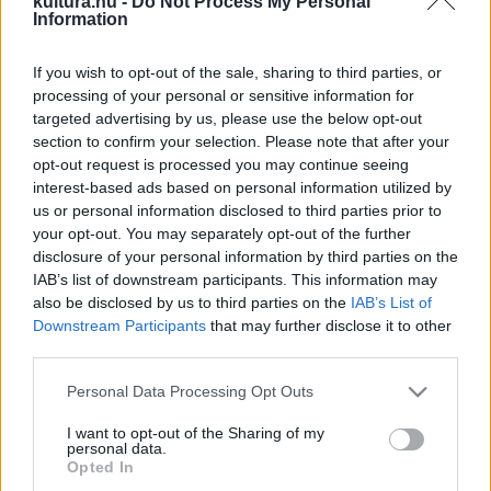
kultura.hu -
Do Not Process My Personal
parkolójában. A Westend Drive-In Cinema nevet viselő
Information
moziban a Budapest Rooftop Cinemában megszokott
If you wish to opt-out of the sale, sharing to third parties, or
klasszikus filmek lesznek műsoron:
A nagy Lebowski
című
processing of your personal or sensitive information for
kedvencet nem kisebb alkotások követik a nyitóhéten,
targeted advertising by us, please use the below opt-out
mint az
Amerikai szépség
, a
Joker
, a
Pomádé
és a
Vissza a
section to confirm your selection. Please note that after your
opt-out request is processed you may continue seeing
jövőbe
. Az éppen aktuális műsort az érdeklődők mindig
interest-based ads based on personal information utilized by
megtalálják a Budapest Rooftop Cinema
honlapján
és
us or personal information disclosed to third parties prior to
Facebook-oldalán
.
your opt-out. You may separately opt-out of the further
disclosure of your personal information by third parties on the
IAB’s list of downstream participants. This information may
Az elmúlt hetekben az egészségügyi dolgozók, rendőrök,
also be disclosed by us to third parties on the
IAB’s List of
mentősök, tűzoltók még az átlagosnál is többet tettek az
Downstream Participants
that may further disclose it to other
third parties.
emberekért, ezért a szervezők úgy döntöttek, hogy
vetítésenként 5 autós helyet ingyen biztosítanak a
Please note that this website/app uses one or more Google
Personal Data Processing Opt Outs
services and may gather and store information including but
számukra. Ezekre a helyekre a vetítés előtti napon 18 óráig
not limited to your visit or usage behaviour. You may click to
I want to opt-out of the Sharing of my
emailben lehet regisztrálni az
personal data.
grant or deny consent to Google and its third-party tags to
Opted In
info@budapestrooftopcinema.hu címen.
use your data for below specified purposes in below Google