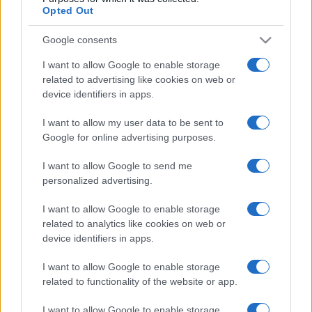
Opted Out
A beszélgetés helyszíne: Budai Ciszterci Szent Imre
Gimnázium (11. kerület, Villányi út 27.)
Google consents
I want to allow Google to enable storage
Időpontja: 2016. február 25. (csütörtök), 16 óra
related to advertising like cookies on web or
device identifiers in apps.
I want to allow my user data to be sent to
Google for online advertising purposes.
A beszélgetésen való részvétel ingyenes, de
I want to allow Google to send me
regisztrációhoz kötött. Jelentkezni az
personalized advertising.
info@oroksegintezet.hu e-mail címen lehet.
I want to allow Google to enable storage
related to analytics like cookies on web or
device identifiers in apps.
Kövessen minket a Facebookon is:
?Az irgalmas térítő? ?
I want to allow Google to enable storage
related to functionality of the website or app.
kerekasztal-beszélgetés
I want to allow Google to enable storage