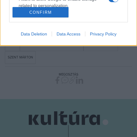
related to personalization.
CONFIRM
I want to allow Google to enable storage
related to security, including authentication
functionality and fraud prevention, and other
Data Deletion
Data Access
Privacy Policy
user protection.
HÍREK
ÖRÖKSÉG KULTÚRPOLITIKAI INTÉZET
ÖRÖKSÉG MŰHELY
SZENT MÁRTON
MEGOSZTÁS