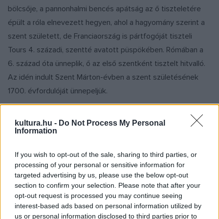
bölcsője, a pannonhalmi bencés apátság az ő tiszteletére
épült a róla elnevezett hegyen, ahol a hagyomány szerint a
szent született, de Franciaország is pártfogóját tiszteli
Tours 4. századi, szentté avatott püspökében. Rómában a
6. század óta ünneplik, ő az első szentként tisztelt hitvalló.
Az idén indult Szent Márton-évben a szent születésének
1700. évfordulóját ünnepeljük.
kultura.hu -
Do Not Process My Personal
Information
If you wish to opt-out of the sale, sharing to third parties, or
processing of your personal or sensitive information for
Szent Márton ünnepe egyébként a középkor óta határnap, a
targeted advertising by us, please use the below opt-out
section to confirm your selection. Please note that after your
gazdasági év zárónapja, számos szokás, népi megfigyelés is
opt-out request is processed you may continue seeing
tartozik hozzá. Mártont jólelkűsége, felebaráti szeretete,
interest-based ads based on personal information utilized by
betegek és szegények iránti részvéte, egyszerű életmódja
us or personal information disclosed to third parties prior to