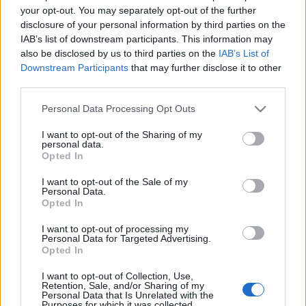
your opt-out. You may separately opt-out of the further
miatt a katonák, koldusok és számos mesterség
disclosure of your personal information by third parties on the
védőszentjeként is tisztelték. Élete erkölcsi példa, meg kell
IAB’s list of downstream participants. This information may
viszont állapítanunk, hogy az általa képviselt értékek
also be disclosed by us to third parties on the
IAB’s List of
Downstream Participants
that may further disclose it to other
kiveszőben vannak a posztmodern ember mindennapjaiból.
third parties.
Please note that this website/app uses one or more Google
Personal Data Processing Opt Outs
services and may gather and store information including but
not limited to your visit or usage behaviour. You may click to
I want to opt-out of the Sharing of my
personal data.
Miként közelíthet egy 21. századi laikus Márton alakjához,
grant or deny consent to Google and its third-party tags to
Opted In
use your data for below specified purposes in below Google
hogyan érthető meg számunkra a püspök életszentsége?
consent section.
I want to opt-out of the Sale of my
Szent Márton személyének és üzenetének felfejtésében dr.
Personal Data.
Kemecsi Lajos, a Néprajzi Múzeum főigazgatója, dr. Szávai
Opted In
Tamás, Szent Márton-kutató és Szommer Ildikó, a Szent
I want to opt-out of processing my
Personal Data for Targeted Advertising.
Márton Programiroda vezetője lesznek segítségünkre.
Opted In
I want to opt-out of Collection, Use,
Retention, Sale, and/or Sharing of my
Personal Data that Is Unrelated with the
Purposes for which it was collected.