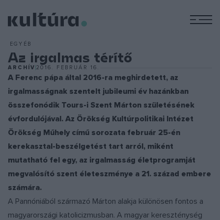
M
EGYÉB
Az irgalmas térítő
ARCHÍV
2016. FEBRUÁR 16.
A Ferenc pápa által 2016-ra meghirdetett, az
irgalmasságnak szentelt jubileumi év hazánkban
összefonódik Tours-i Szent Márton születésének
évfordulójával. Az Örökség Kultúrpolitikai Intézet
Örökség Műhely című sorozata február 25-én
kerekasztal-beszélgetést tart arról, miként
mutatható fel egy, az irgalmasság életprogramját
megvalósító szent életeszménye a 21. század embere
számára.
A Pannóniából származó Márton alakja különösen fontos a
magyarországi katolicizmusban. A magyar kereszténység