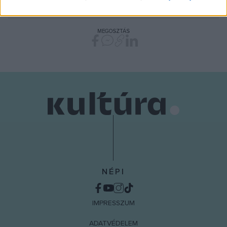
PROGRAM
related to security, including authentication
functionality and fraud prevention, and other
user protection.
MEGOSZTÁS
NÉPI
IMPRESSZUM
ADATVÉDELEM