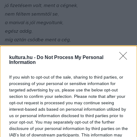
jó fizetésem volt, ment a cégnek,
nem féltem semmitől se,
a marival is jól megvoltunk,
egész addig,
míg aztán csődbe ment a cég,
munkanélküli lettem,
a lakást nem bírtam fizetni,
kultura.hu -
Do Not Process My Personal
Information
utcára kerültem,
a mari is otthagyott,
If you wish to opt-out of the sale, sharing to third parties, or
hajléktalan szállón vagyok mostan,
processing of your personal or sensitive information for
targeted advertising by us, please use the below opt-out
vonják a tartásdíjat a segélyből,
section to confirm your selection. Please note that after your
így aztán semmire se futja,
opt-out request is processed you may continue seeing
ezért amikor éhes vagyok,
interest-based ads based on personal information utilized by
us or personal information disclosed to third parties prior to
először is rendbe hozom a ruházatomat,
your opt-out. You may separately opt-out of the further
valami emberi formát próbálok ölteni,
disclosure of your personal information by third parties on the
meg arra is vigyáznom kell,
IAB’s list of downstream participants. This information may