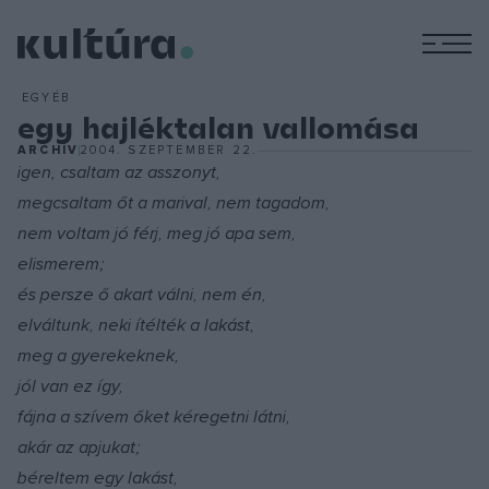
M
EGYÉB
egy hajléktalan vallomása
ARCHÍV
2004. SZEPTEMBER 22.
igen, csaltam az asszonyt,
megcsaltam őt a marival, nem tagadom,
nem voltam jó férj, meg jó apa sem,
elismerem;
és persze ő akart válni, nem én,
elváltunk, neki ítélték a lakást,
meg a gyerekeknek,
jól van ez így,
fájna a szívem őket kéregetni látni,
akár az apjukat;
béreltem egy lakást,