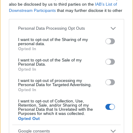
also be disclosed by us to third parties on the
IAB’s List of
hogy ne legyek túl büdös,
Downstream Participants
that may further disclose it to other
mert ha büdös vagyok,
third parties.
akkor könnyen elszúrhatom az egészet,
Please note that this website/app uses one or more Google
Personal Data Processing Opt Outs
szóval,
services and may gather and store information including but
bemegyek valami nagyobb üzletbe,
not limited to your visit or usage behaviour. You may click to
I want to opt-out of the Sharing of my
personal data.
grant or deny consent to Google and its third-party tags to
és felvágottat kérek,
Opted In
use your data for below specified purposes in below Google
mondjuk sonkát vagy húsz dekát meg parizert,
consent section.
I want to opt-out of the Sale of my
sajtot is, pannóniát, az a legjobb, abból tíz is elég,
Personal Data.
Opted In
néha szalámit, ha arra van gusztusom,
de csakis szeletelve,
I want to opt-out of processing my
Personal Data for Targeted Advertising.
vagy egy fél szál kolbászt,
Opted In
aztán tovább megyek a hűtőpulthoz,
I want to opt-out of Collection, Use,
ott valami kisebb dolgot, túró rudit,
Retention, Sale, and/or Sharing of my
Personal Data that Is Unrelated with the
ilyesmit veszek magamhoz,
Purposes for which it was collected.
Opted Out
csupa olyat, amit könnyen ki lehet bontani,
esetleg csokoládét is elteszek,
Google consents