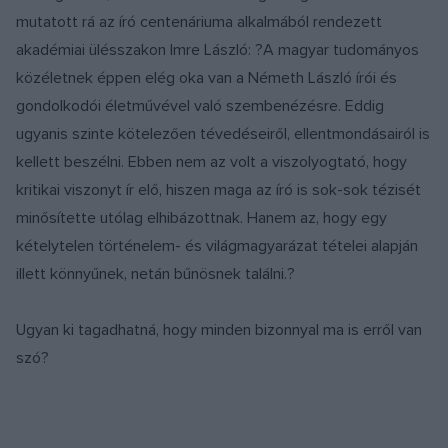
mutatott rá az író centenáriuma alkalmából rendezett
akadémiai ülésszakon Imre László: ?A magyar tudományos
közéletnek éppen elég oka van a Németh László írói és
gondolkodói életművével való szembenézésre. Eddig
ugyanis szinte kötelezően tévedéseiről, ellentmondásairól is
kellett beszélni. Ebben nem az volt a viszolyogtató, hogy
kritikai viszonyt ír elő, hiszen maga az író is sok-sok tézisét
minősítette utólag elhibázottnak. Hanem az, hogy egy
kételytelen történelem- és világmagyarázat tételei alapján
illett könnyűnek, netán bűnösnek találni.?
Ugyan ki tagadhatná, hogy minden bizonnyal ma is erről van
szó?