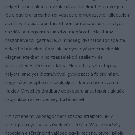
helyett, a bőrünkön érezzük, milyen félelmetes erővel jön
létre egy brojlercsirke-tenyészetre emlékeztető, jellegtelen
és silány médiatápon tartott konzumtársadalom, amelyet
gazdáik, a megsem-szüntetve megőrzött diktatúrák
haszonélvezői igáznak le. A minőség kívánatos forradalma
helyett a bőrünkön érezzük, hogyan győzedelmeskedik
világméretekben a kontraszelekció szellem- és
kultúraellenes ellenforradalma. Németh László utópiája
helyett, amelyet életművével igyekezett a földre húzni,
hogy ?életreceptként? szolgáljon a kor embere számára,
Huxley, Orwell és Bradbury epekeserű antiutópiái alakítják
napjainkban az emberiség történelmét.
? A történelmi valóságot nem szabad átrajzolnunk! ?
harsogta a nyolcvanas évek vége felé a
Népszabadság
hasábjain a történelmi valóság egyik hat.eng. orwellizálója.