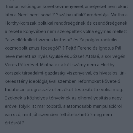
Trianon valóságos következményeivel, amelyeket nem akart
látni a Nem! nem! soha! ? ?szájhazafiak? irredentája. Mintha a
Horthy-korszak politikai rendőrségének és csendőrségének
a fekete könyvében nem szerepeltek volna egymás mellett
?a zsellérkollektivizmus lantosai? és ?a polgári-radikális-
kozmopolitizmus fecsegői? ? Fejtő Ferenc és Ignotus Pál
neve mellett az Illyés Gyuláé és József Attiláé, a sor végén
Veres Péterével. Mintha ez a két szárny nem a Horthy-
korszak társadalmi-gazdasági viszonyaival, és hivatalos, úri-
keresztény ideológiájával szemben reformokat követelő
tudatosan progresszív ellenzéket testesítette volna meg.
Ezeknek a közhelyes tényeknek az elhomályosítása nagy
erővel folyik; itt már többről, alattomosabb manipulációról
van szó, mint jóhiszeműen feltételezhető ?meg nem
értésről.?