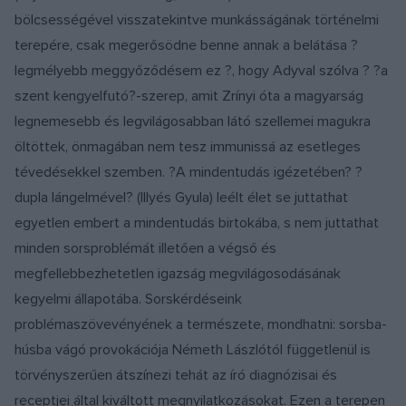
bölcsességével visszatekintve munkásságának történelmi
terepére, csak megerősödne benne annak a belátása ?
legmélyebb meggyőződésem ez ?, hogy Adyval szólva ? ?a
szent kengyelfutó?-szerep, amit Zrínyi óta a magyarság
legnemesebb és legvilágosabban látó szellemei magukra
öltöttek, önmagában nem tesz immunissá az esetleges
tévedésekkel szemben. ?A mindentudás igézetében? ?
dupla lángelmével? (Illyés Gyula) leélt élet se juttathat
egyetlen embert a mindentudás birtokába, s nem juttathat
minden sorsproblémát illetően a végső és
megfellebbezhetetlen igazság megvilágosodásának
kegyelmi állapotába. Sorskérdéseink
problémaszövevényének a természete, mondhatni: sorsba-
húsba vágó provokációja Németh Lászlótól függetlenül is
törvényszerűen átszínezi tehát az író diagnózisai és
receptjei által kiváltott megnyilatkozásokat. Ezen a terepen