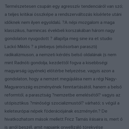
Természetesen csupán egy agresszív tendenciáról van szó;
a teljes kritikai összképe a rendszerváltozás kísérlete utáni
időknek nem ilyen egyoldalú. ?A népi mozgalom a maga
klasszikus, harmincas évekbeli korszakában három nagy
gondolaton nyugodott ? állapítja meg sine ira et studio
Lackó Miklós ? a plebejus (elsősorban paraszti)
radikalizmuson, a nemzeti kérdés belső oldalának (s nem
mint Radnóti gondolja, kezdettől fogva a kisebbségi
magyarság ügyének) előtérbe helyezése, vagyis azon a
gondolaton, hogy a nemzet megújulása nem a régi Nagy-
Magyarország eszményének fenntartásától, hanem a belső
reformtól, a parasztság ?nemzetbe emelésétől? vagyis az
utópisztikus ?minőségi szocializmustól? várható; s végül a
keleteurópai népek föderációjának eszményén.? De
hivatkozhatom mások mellett Fricz Tamás írásaira is, mert ő
is arról beszél, amit napjaink orwellizáló törekvése