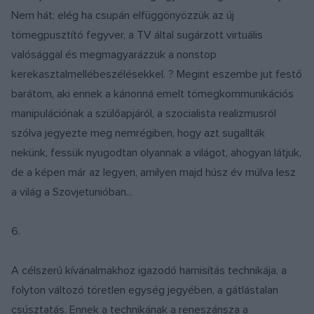
Nem hát; elég ha csupán elfüggönyözzük az új
tömegpusztító fegyver, a TV által sugárzott virtuális
valósággal és megmagyarázzuk a nonstop
kerekasztalmellébeszélésekkel. ? Megint eszembe jut festő
barátom, aki ennek a kánonná emelt tömegkommunikációs
manipulációnak a szülőapjáról, a szocialista realizmusról
szólva jegyezte meg nemrégiben, hogy azt sugallták
nekünk, fessük nyugodtan olyannak a világot, ahogyan látjuk,
de a képen már az legyen, amilyen majd húsz év múlva lesz
a világ a Szovjetunióban...
6.
A célszerű kívánalmakhoz igazodó hamisítás technikája, a
folyton változó töretlen egység jegyében, a gátlástalan
csúsztatás. Ennek a technikának a reneszánsza a