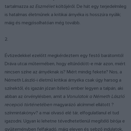
tartalmazza az
Eszmélet
költőjéről. De hát egy terjedelmileg
is hatalmas életműnek a kritikai árnyéka is hosszúra nyúlik;
máig és megjósolhatóan még tovább.
2.
Évtizedekkel ezelőtt megkérdeztem egy festő barátomtól
Dráva utcai műtermében, hogy eltűnődött-e már azon, miért
nincsen színe az árnyéknak is? Miért mindig fekete? Nos, a
Németh László-i életmű kritikai árnyéka csak úgy harsog a
színektől, és igazán józan ítéletű ember legyen a talpán, aki
abban az örvénylésben, amit a
Vonulatok a Németh László
recepció történetében
magyarázó alcímmel ellátott ?
színmintakönyv? a mai olvasó elé tár, elfogulatlanul el tud
igazodni. Ugyan ki lehetne tévedhetetlenül megítélő bírója e
gyűjteményben felfakadó, máig eleven és sebző indulatok,