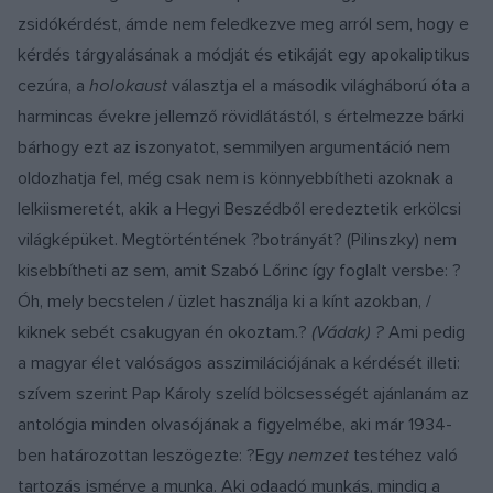
zsidókérdést, ámde nem feledkezve meg arról sem, hogy e
kérdés tárgyalásának a módját és etikáját egy apokaliptikus
cezúra, a
holokaust
választja el a második világháború óta a
harmincas évekre jellemző rövidlátástól, s értelmezze bárki
bárhogy ezt az iszonyatot, semmilyen argumentáció nem
oldozhatja fel, még csak nem is könnyebbítheti azoknak a
lelkiismeretét, akik a Hegyi Beszédből eredeztetik erkölcsi
világképüket. Megtörténtének ?botrányát? (Pilinszky) nem
kisebbítheti az sem, amit Szabó Lőrinc így foglalt versbe: ?
Óh, mely becstelen / üzlet használja ki a kínt azokban, /
kiknek sebét csakugyan én okoztam.?
(Vádak) ?
Ami pedig
a magyar élet valóságos asszimilációjának a kérdését illeti:
szívem szerint Pap Károly szelíd bölcsességét ajánlanám az
antológia minden olvasójának a figyelmébe, aki már 1934-
ben határozottan leszögezte: ?Egy
nemzet
testéhez való
tartozás ismérve a munka. Aki odaadó munkás, mindig a