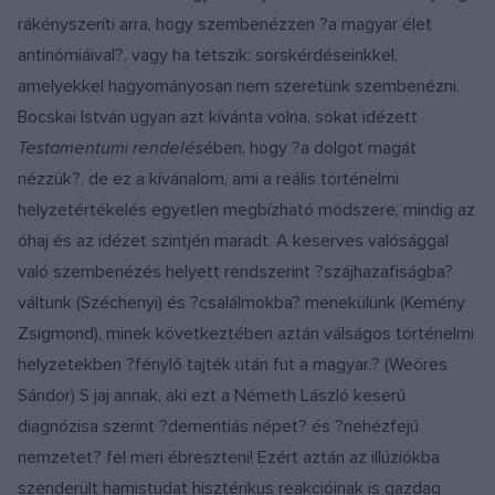
rákényszeríti arra, hogy szembenézzen ?a magyar élet
antinómiáival?, vagy ha tetszik: sorskérdéseinkkel,
amelyekkel hagyományosan nem szeretünk szembenézni.
Bocskai István ugyan azt kívánta volna, sokat idézett
Testamentumi rendelés
ében, hogy ?a dolgot magát
nézzük?, de ez a kívánalom, ami a reális történelmi
helyzetértékelés egyetlen megbízható módszere, mindig az
óhaj és az idézet szintjén maradt. A keserves valósággal
való szembenézés helyett rendszerint ?szájhazafiságba?
váltunk (Széchenyi) és ?csalálmokba? menekülünk (Kemény
Zsigmond), minek következtében aztán válságos történelmi
helyzetekben ?fénylő tajték után fut a magyar.? (Weöres
Sándor) S jaj annak, aki ezt a Németh László keserű
diagnózisa szerint ?dementiás népet? és ?nehézfejű
nemzetet? fel meri ébreszteni! Ezért aztán az illúziókba
szenderült hamistudat hisztérikus reakcióinak is gazdag