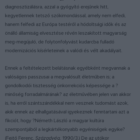
diagnosztizálásra, azzal a gyógyító erejűnek hitt,
kegyetlennek tetsző szókimondással, amely nem elfedi,
hanem felfedi az Európa testéről a hódoltsági idők és az
önálló államiság elvesztése révén leszakított magyarság
meg-megújuló, de folytonfolyvást kudarcba fulladó
modernizációs kísérleteinek a valódi és vélt akadályait.
Ennek a feltételezett belátásnak egyébként megvannak a
valóságos passzusai a megvalósult életműben is; a
gondolkodói tisztesség önkorrekciós képessége a ?
minőség forradalmárának? az életművében jelen van akkor
is, ha erről szántszándékkal nem vesznek tudomást azok,
akik ennek az elhallgatásával igyekeznek fenntartani azt a
fikciót, hogy ?Németh László a magyar kultúra
szempontjából a legkártékonyabb egyéniségek egyike?
(Fejtő Ferenc.
Századvég,
1990/3.) De az utókor