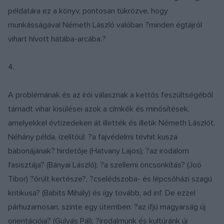
példatára ez a könyv, pontosan tükrözve, hogy
munkásságával Németh László valóban ?minden égtájról
vihart hívott hátába-arcába.?
4.
A problémának és az írói válasznak a kettős feszültségéből
támadt vihar kisülései azok a címkék és minősítések,
amelyekkel évtizedeken át illették és illetik Németh Lászlót.
Néhány példa, ízelítőül: ?a fajvédelmi tévhit kusza
babonájának? hirdetője (Hatvany Lajos); ?az irodalom
fasisztája? (Bányai László); ?a szellemi öncsonkítás? (Joó
Tibor) ?őrült kertésze?, ?cselédszoba- és lépcsőházi szagú
kritikusa? (Babits Mihály) és így tovább, ad inf. De ezzel
párhuzamosan, szinte egy ütemben: ?az ifjú magyarság új
orientációja? (Gulyás Pál); ?irodalmunk és kultúránk új