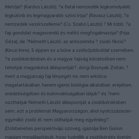
ihletője? (Kardos László); ?a fiatal nemzedék legkomolyabb,
legkülönb és legmagyarabb szívű írója? (Ravasz László), ?a
nemzedék vezérszelleme? (Cs. Szabó László) ? Mi több: ?a
faji gondolat magasrendű és méltó megfogalmazója? (Féja
Géza); de ?Németh László, az antiszemita ? zsidó fikció?
(Keszi Imre). S éppen ez a bűne a szélsőjobboldal szemében,
?a zsidókérdésben és a magyar fajiság kérdésében nem
tehetjük magunkévá álláspontját?, dörgi Bosnyák Zoltán, ?
mert a magyarság faji lényegét mi, nem erkölcsi
magatartásában, hanem igenis biológiai alkatában, erejében,
eredetiségében és különvalóságában látjuk? és ?nem
oszthatjuk Németh László álláspontját a zsidókérdésben
sem...ezt a problémát Magyarországon, ahol nyolcszázezer-
egymillió zsidó él, nem oldhatjuk meg egyénileg?.
(Döbbenetes perspektivájú szöveg, igazolja Ben Gurion
majdani megállapítását, hogy tudniillik a zsidókérdés ilyetén