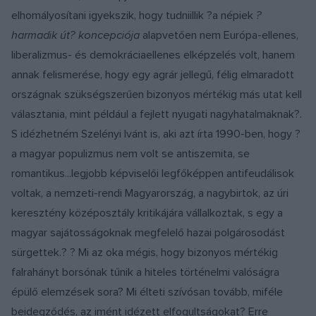
elhomályosítani igyekszik, hogy tudniillik ?a népiek
?
harmadik út? koncepciója
alapvetően nem Európa-ellenes,
liberalizmus- és demokráciaellenes elképzelés volt, hanem
annak felismerése, hogy egy agrár jellegű, félig elmaradott
országnak szükségszerűen bizonyos mértékig más utat kell
választania, mint például a fejlett nyugati nagyhatalmaknak?.
S idézhetném Szelényi Ivánt is, aki azt írta 1990-ben, hogy ?
a magyar populizmus nem volt se antiszemita, se
romantikus...legjobb képviselői legfőképpen antifeudálisok
voltak, a nemzeti-rendi Magyarország, a nagybirtok, az úri
keresztény középosztály kritikájára vállalkoztak, s egy a
magyar sajátosságoknak megfelelő hazai polgárosodást
sürgettek.? ? Mi az oka mégis, hogy bizonyos mértékig
falrahányt borsónak tűnik a hiteles történelmi valóságra
épülő elemzések sora? Mi élteti szívósan tovább, miféle
beidegződés, az imént idézett elfogultságokat? Erre