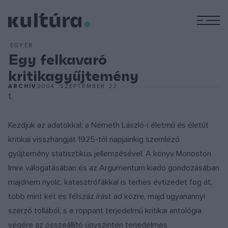
M
EGYÉB
Egy felkavaró
kritikagyűjtemény
ARCHÍV
2004. SZEPTEMBER 22.
1.
Kezdjük az adatokkal; a Németh László-i életmű és életút
kritikai visszhangját 1925-től napjainkig szemléző
gyűjtemény statisztikus jellemzésével. A könyv Monostori
Imre válogatásában és az Argumentum kiadó gondozásában
majdnem nyolc, katasztrófákkal is terhes évtizedet fog át,
több mint két és félszáz írást ad közre, majd ugyanannyi
szerző tollából, s e roppant terjedelmű kritikai antológia
végére az összeállító úgyszintén terjedelmes