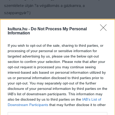
szemlélete útján ?a végállomás a gázkamra, a
szappangyár?.)
S nincs ez másképpen a második világháborút követő
kultura.hu -
Do Not Process My Personal
Information
történelmi sorsfordulat után sem. Neve, személye és műve
fantomizálódik a gyűlöletbeszédben, aki ?holnap már puszta
If you wish to opt-out of the sale, sharing to third parties, or
jelenlétével az ellenforradalmat jelenti? (Horváth Zoltán); ?
processing of your personal or sensitive information for
völkisch de színjeles esszéista? (Rónai Mihály András), ?a
targeted advertising by us, please use the below opt-out
section to confirm your selection. Please note that after your
romantikus antikapitalizmus vezető ideológusa? (Lukács
opt-out request is processed you may continue seeing
György), aki az első koncepciós perben kivégzett ?Dodo (de
interest-based ads based on personal information utilized by
Szentivány)? vezérelte ?összeesküvés szellemi atyja? (Bóka
us or personal information disclosed to third parties prior to
your opt-out. You may separately opt-out of the further
László és sokan mások). ?Ellenségnek jelentékenyebb, mint
disclosure of your personal information by third parties on the
írónak? (Horváth Márton); ?neve a magyar szellem
IAB’s list of downstream participants. This information may
legfeketébb napjaira emlékeztet? (Zsolt Béla); utópiája a
also be disclosed by us to third parties on the
IAB’s List of
Downstream Participants
that may further disclose it to other
minőségszocializmusról ?szocializmus ? marxizmus nélkül?
third parties.
(Népi írók határozata), s 1956 után
?éppen most
kell