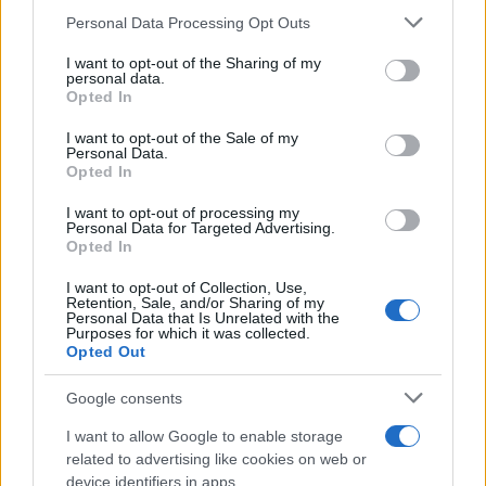
Please note that this website/app uses one or more Google
elbírálni, amikor pozitív irányba kezd fejlődni.? (Kállai Gyula)
Personal Data Processing Opt Outs
services and may gather and store information including but
Persze, hiába , mert ?műhelye légüres térben lebeg? (E.
not limited to your visit or usage behaviour. You may click to
I want to opt-out of the Sharing of my
personal data.
Fehér Pál), s ?az élettől teljesen elszakadva, régi eszmei
grant or deny consent to Google and its third-party tags to
Opted In
use your data for below specified purposes in below Google
kölöncökkel megbéklyózottan, önmaga foglyaként, hamis
consent section.
I want to opt-out of the Sale of my
tudattal él. Nem a világot, csupán saját emelkedő és
Personal Data.
Opted In
süllyedő vérnyomását látja.? (Király István jelentése a
kommunista aktívának). Ha pedig ugyanazt mondja, amit
I want to opt-out of processing my
Personal Data for Targeted Advertising.
Jászi vagy Bibó, ?ott csak a szavak csengenek egybe.?
Opted In
(Fenyő István)
I want to opt-out of Collection, Use,
Retention, Sale, and/or Sharing of my
Personal Data that Is Unrelated with the
E folyamatosan kitartott vezérszólam alatt halkabban, ?
Purposes for which it was collected.
Opted Out
ahogy lehet?-hangszereléssel: ?Nem vagyunk olyan
gazdagok, hogy Szabó Lőrinc és Németh László
Google consents
agyüzemeiről lemondhassunk.? 1945-ben zúdított fejére
I want to allow Google to enable storage
kemény támadásokat Vas István ezzel a mondattal; s Illyés
related to advertising like cookies on web or
is Lukács György pártos haragját, amikor memento gyanánt
device identifiers in apps.