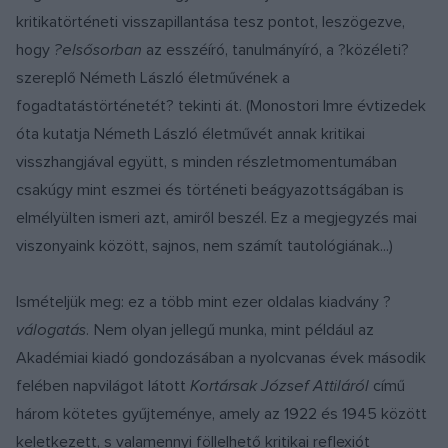
kritikatörténeti visszapillantása tesz pontot, leszögezve,
hogy
?elsősorban
az esszéíró, tanulmányíró, a ?közéleti?
szereplő Németh László életművének a
fogadtatástörténetét? tekinti át. (Monostori Imre évtizedek
óta kutatja Németh László életművét annak kritikai
visszhangjával együtt, s minden részletmomentumában
csakúgy mint eszmei és történeti beágyazottságában is
elmélyülten ismeri azt, amiről beszél. Ez a megjegyzés mai
viszonyaink között, sajnos, nem számít tautológiának...)
Ismételjük meg: ez a több mint ezer oldalas kiadvány ?
válogatás.
Nem olyan jellegű munka, mint például az
Akadémiai kiadó gondozásában a nyolcvanas évek második
felében napvilágot látott
Kortársak József Attiláról
című
három kötetes gyűjteménye, amely az 1922 és 1945 között
keletkezett, s valamennyi föllelhető kritikai reflexiót