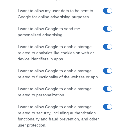
emlékeztetett a vérpadon halált halt Chénier-re, akinek
I want to allow my user data to be sent to
később szobrot emelt a nagy francia forradalomból
Google for online advertising purposes.
született utókora. Nem jogosulatlan figyelmeztetés volt ez,
I want to allow Google to send me
hiszen azóta az irodalomtörténet-írás is kanonizálta Vekerdi
personalized advertising.
László 1957-ben tett megállapítását, hogy a prózaíró
Németh László ?helye a magyar próza két 20. századi
I want to allow Google to enable storage
related to analytics like cookies on web or
mestere: Krúdy és Móricz mellett van.? ? ?Minden
device identifiers in apps.
helyzetben a
becsülettel
vállalható modus vivendit kereste?
(Rákos Péter), akinek ?a helyzete azé az előőrsé volt, akit a
I want to allow Google to enable storage
related to functionality of the website or app.
saját tüzérség is lő... mert ellenségnek nézték.? (Illyés Gyula)
Ő volt az a ?Hamlet, aki Don Quijote-i kalandokra vállalkozik?
I want to allow Google to enable storage
related to personalization.
(Szabó Zoltán); ?kegyetlen igazságait Édenalapító szándék
fűtötte? (Illés Endre).?Keleteurópai koncepciója ma is
I want to allow Google to enable storage
gondolatébresztő? (Bibó István), és hát ?magyar nyelven
related to security, including authentication
functionality and fraud prevention, and other
esszét ilyen vibráló magasfeszültségű, fel-felszikrázó
user protection.
mondatokban még nem írt senki.? (Örkény István)