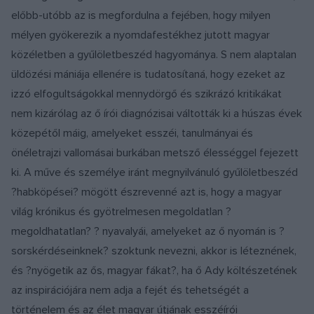
előbb-utóbb az is megfordulna a fejében, hogy milyen
mélyen gyökerezik a nyomdafestékhez jutott magyar
közéletben a gyűlöletbeszéd hagyománya. S nem alaptalan
üldözési mániája ellenére is tudatosítaná, hogy ezeket az
izzó elfogultságokkal mennydörgő és szikrázó kritikákat
nem kizárólag az ő írói diagnózisai váltották ki a húszas évek
közepétől máig, amelyeket esszéi, tanulmányai és
önéletrajzi vallomásai burkában metsző élességgel fejezett
ki. A műve és személye iránt megnyilvánuló gyűlöletbeszéd
?habköpései? mögött észrevenné azt is, hogy a magyar
világ krónikus és gyötrelmesen megoldatlan ?
megoldhatatlan? ? nyavalyái, amelyeket az ő nyomán is ?
sorskérdéseinknek? szoktunk nevezni, akkor is léteznének,
és ?nyögetik az ős, magyar fákat?, ha ő Ady költészetének
az inspirációjára nem adja a fejét és tehetségét a
történelem és az élet magyar útjának esszéírói