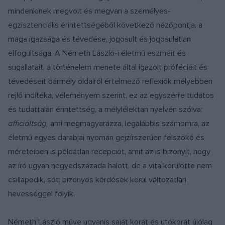
mindenkinek megvolt és megvan a személyes-
egzisztenciális érintettségéből következő nézőpontja, a
maga igazsága és tévedése, jogosult és jogosulatlan
elfogultsága. A Németh László-i életmű eszméit és
sugallatait, a történelem menete által igazolt próféciáit és
tévedéseit bármely oldalról értelmező reflexiók mélyebben
rejlő indítéka, véleményem szerint, ez az egyszerre tudatos
és tudattalan érintettség, a mélylélektan nyelvén szólva:
afficiáltság,
ami megmagyarázza, legalábbis számomra, az
életmű egyes darabjai nyomán gejzírszerűen felszökő és
méreteiben is példátlan recepciót, amit az is bizonyít, hogy
az író ugyan negyedszázada halott, de a vita körülötte nem
csillapodik, sőt: bizonyos kérdések körül változatlan
hevességgel folyik.
Németh László műve ugyanis saját korát és utókorát újólag