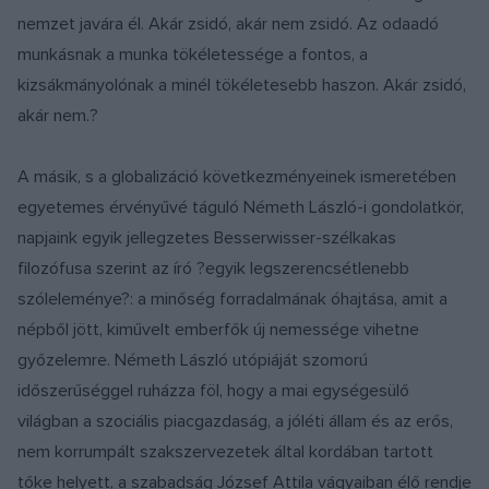
nemzet javára él. Akár zsidó, akár nem zsidó. Az odaadó
munkásnak a munka tökéletessége a fontos, a
kizsákmányolónak a minél tökéletesebb haszon. Akár zsidó,
akár nem.?
A másik, s a globalizáció következményeinek ismeretében
egyetemes érvényűvé táguló Németh László-i gondolatkör,
napjaink egyik jellegzetes Besserwisser-szélkakas
filozófusa szerint az író ?egyik legszerencsétlenebb
szóleleménye?: a minőség forradalmának óhajtása, amit a
népből jött, kiművelt emberfők új nemessége vihetne
győzelemre. Németh László utópiáját szomorú
időszerűséggel ruházza föl, hogy a mai egységesülő
világban a szociális piacgazdaság, a jóléti állam és az erős,
nem korrumpált szakszervezetek által kordában tartott
tőke helyett, a szabadság József Attila vágyaiban élő rendje