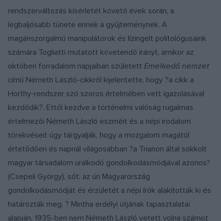
rendszerváltozás kísérletét követő évek során, a
legbaljósabb tünete ennek a gyűjteménynek. A
magánszorgalmú manipulátorok és lízingelt politológusaink
számára Togliatti mutatott követendő irányt, amikor az
októberi forradalom napjaiban született
Emelkedő nemzet
című Németh László-cikkről kijelentette, hogy ?a cikk a
Horthy-rendszer szó szoros értelmében vett igazolásával
kezdődik?. Ettől kezdve a történelmi valóság rugalmas
értelmezői Németh László eszméit és a népi irodalom
törekvéseit úgy tárgyalják, hogy a mozgalom magától
értetődően és napnál világosabban ?a Trianon által sokkolt
magyar társadalom uralkodó gondolkodásmódjával azonos?
(Csepeli György), sőt: az úri Magyarország
gondolkodásmódját és érzületét a népi írók alakították ki és
határozták meg. ? Mintha erdélyi útjának tapasztalatai
alapján, 1935-ben nem Németh László vetett volna számot