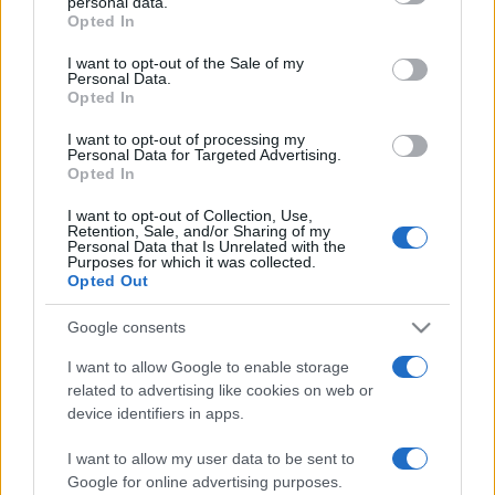
personal data.
grant or deny consent to Google and its third-party tags to
Nahal Arugot-i barlangokban húzták meg magukat. A
Opted In
use your data for below specified purposes in below Google
tekercs-töredékeket most az Izraeli Régiségeket Vizsgáló
consent section.
I want to opt-out of the Sale of my
Personal Data.
Hatóság vizsgálja meg.
Steven Pfann
archeológus
Opted In
megjegyezte: érdekes és egyúttal bátorító, hogy a kies
I want to opt-out of processing my
Júdeai-sivatagban az 1960-as évek óta újra szenzációs lelet
Personal Data for Targeted Advertising.
került elő.
Opted In
I want to opt-out of Collection, Use,
Retention, Sale, and/or Sharing of my
Hanan Esel régész közlése szerint az újabb két töredék
Personal Data that Is Unrelated with the
Purposes for which it was collected.
része annak a 15 tekercsnek, amelyet ebben a térségben
Opted Out
találtak, és abból a korból való, amikor a Bar Kochba
vezetésével a zsidók felkeltek a rómaiak ellen az
Google consents
időszámításunk szerinti 132-135 között, de egyúttal az első
I want to allow Google to enable storage
olyan lelet, amelyen Mózes III. könyvéből való részletek
related to advertising like cookies on web or
device identifiers in apps.
vannak. Izraeli régészek 1947 és 1956 között átkutattak 11
barlangot a Holt-tenger nyugati partján, és több mint 1000
I want to allow my user data to be sent to
Google for online advertising purposes.
ősi szöveget találtak, köztük az úgynevezett Holt-tengeri