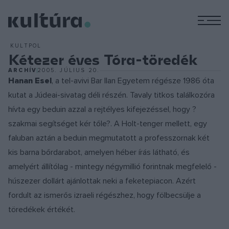
M
KULTPOL
Kétezer éves Tóra-töredék
ARCHÍV
2005. JÚLIUS 20.
Hanan Esel
, a tel-avivi Bar Ilan Egyetem régésze 1986 óta
kutat a Júdeai-sivatag déli részén. Tavaly titkos találkozóra
hívta egy beduin azzal a rejtélyes kifejezéssel, hogy ?
szakmai segítséget kér tőle?. A Holt-tenger mellett, egy
faluban aztán a beduin megmutatott a professzornak két
kis barna bőrdarabot, amelyen héber írás látható, és
amelyért állítólag - mintegy négymillió forintnak megfelelő -
húszezer dollárt ajánlottak neki a feketepiacon. Azért
fordult az ismerős izraeli régészhez, hogy fölbecsülje a
töredékek értékét.