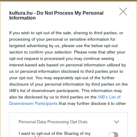
A találkozó azért volt szigorúan titkos, mert a leleteket a
kultura.hu -
Do Not Process My Personal
törvény szerint be kellett volna szolgáltatni az illetékes
Information
hatóságnak, s ennek elmulasztása büntetendő cselekmény
? akárcsak Magyarországon. Hanan Esel, ahogy most Tel-
If you wish to opt-out of the sale, sharing to third parties, or
processing of your personal or sensitive information for
Avivban elmesélte, azonnal lefényképezte a tekercseket,
targeted advertising by us, please use the below opt-out
mert nem is remélte, hogy valaha is viszontlátja őket. Idén
section to confirm your selection. Please note that after your
márciusban aztán újra felkereste a beduint, és szerencsére
opt-out request is processed you may continue seeing
interest-based ads based on personal information utilized by
a töredékek még sértetlenül megvoltak. Végül az egyetem
us or personal information disclosed to third parties prior to
nevében a régész megvette darabját 3000 dollárért
your opt-out. You may separately opt-out of the further
(mintegy 600 ezer forint).
disclosure of your personal information by third parties on the
IAB’s list of downstream participants. This information may
also be disclosed by us to third parties on the
IAB’s List of
A két kis töredéken az írás Mózes III. könyvéből, a Tóra
Downstream Participants
that may further disclose it to other
középső részéből való, és az időszámításunk szerint 135
third parties.
körüli időre datálható. Vélhetően azoktól a menekültektől
Please note that this website/app uses one or more Google
Personal Data Processing Opt Outs
származnak, akik a zsidók rómaiak elleni,
Bar Kochba
services and may gather and store information including but
not limited to your visit or usage behaviour. You may click to
I want to opt-out of the Sharing of my
vezette felkelésének leverése után a Holt-tengerhez közeli