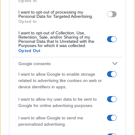
LÁSZLÓFFY ALADÁR #8226; "Mai magyarok" (vers)
Opted In
SZÉLES KLÁRA #8226; "Sorsaink hálózata
I want to opt-out of processing my
Personal Data for Targeted Advertising.
szívmagasságban feszülve"
Opted In
I want to opt-out of Collection, Use,
JÓZSEF ATTILA ÉS A FORRÁS-NEMZEDÉK (Szilágyi
Retention, Sale, and/or Sharing of my
Personal Data that Is Unrelated with the
Domokos, Szilágyi Júlia, Jancsik Pál, Király László, Lászlóffy
Purposes for which it was collected.
Opted Out
Csaba és Csiki László írásai)
Google consents
ORBÁN JÁNOS DÉNES #8226; Születésnapomra. Házi
I want to allow Google to enable storage
feladat (vers)
related to advertising like cookies on web or
device identifiers in apps.
"FÉLIDŐ: 0-0" (Papp Attila, Zsolt, Karácsonyi Zsolt és
I want to allow my user data to be sent to
Szonda Szabolcs írásai)
Google for online advertising purposes.
I want to allow Google to send me
ZELEI MIKLÓS #8226; Jövőre évforduló
personalized advertising.
BORSI-KÁLMÁN BÉLA #8226; Limanova tér 1. (II. emelet 2.)