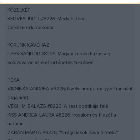
KÖZELKÉP
KEDVES JUDIT #8226; Medvés tánc
Csíkszentdomokoson
KORUNK KÁVÉHÁZ
ILYÉS SÁNDOR #8226; Magyar-román házasság
Kolozsváron az élettörténetek tükrében
TÉKA
VIRGINÁS ANDREA #8226; Nyelvi nem: a magyar franciául
(Ingajárat)
VÉGH M. BALÁZS #8226; A test poétikája felé
KISS ANDREA-LAURA #8226; Irodalom és filozófia
határán
ZABÁN MÁRTA #8226; "A régi hősök hova tűntek?"