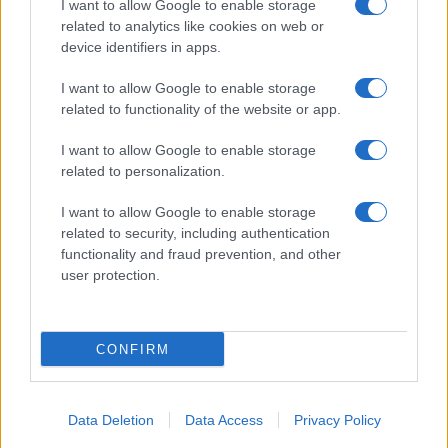
I want to allow Google to enable storage
related to analytics like cookies on web or
TOLL
device identifiers in apps.
KÁNTOR LAJOS #8226; Pótlás
KESZEG ANNA #8226; Louis Marin, akiről beszélni
I want to allow Google to enable storage
related to functionality of the website or app.
kötelező
I want to allow Google to enable storage
HISTÓRIA
related to personalization.
PAKÓ LÁSZLÓ #8226; Kényszer vagy erkölcsi
I want to allow Google to enable storage
romlottság?
related to security, including authentication
functionality and fraud prevention, and other
user protection.
MŰ ÉS VILÁGA
CSAPODY MIKLÓS #8226; A toronyember
PAPP ATTILA ZSOLT #8226; Faludy legnagyobb kalandja:
CONFIRM
az átköltött Villon
SZÁNTAI JÁNOS #8226; Magyar filmszemle
Data Deletion
Data Access
Privacy Policy
harminchatodszor (Filmszem)