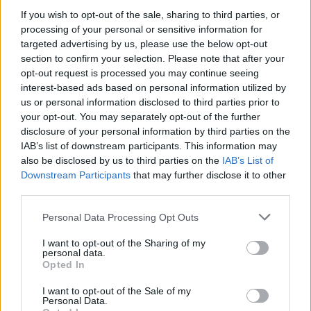
olvashatunk a lapszámban József Attila humoráról vagy a
If you wish to opt-out of the sale, sharing to third parties, or
Szabad-ötletek jegyzéke két ülésben című szövegről is.
processing of your personal or sensitive information for
Az összeállítással és a köré szerveződő
targeted advertising by us, please use the below opt-out
section to confirm your selection. Please note that after your
rendezvényekkel, grafikusaink új illusztrációival a Korunk
opt-out request is processed you may continue seeing
bekapcsolódik a József Attila-emlékév programjaiba.
interest-based ads based on personal information utilized by
us or personal information disclosed to third parties prior to
your opt-out. You may separately opt-out of the further
Tartalom
disclosure of your personal information by third parties on the
IAB’s list of downstream participants. This information may
FALUDY GYÖRGY #8226; József Attila emlékére (vers)
also be disclosed by us to third parties on the
IAB’s List of
Downstream Participants
that may further disclose it to other
FEJTŐ FERENC #8226; József Attila
third parties.
KÁNTOR LAJOS #8226; Egy kép nyomán - újra a hiányról
Please note that this website/app uses one or more Google
VISKY ANDRÁS #8226; Tudor, hogy nincs [J. A.] (vers)
Personal Data Processing Opt Outs
services and may gather and store information including but
DEMÉNY PÉTER #8226; Kései Eszmélet-kísérlet (vers)
not limited to your visit or usage behaviour. You may click to
I want to opt-out of the Sharing of my
personal data.
BALÁZS IMRE JÓZSEF "A Duna gombostű ha volna"
grant or deny consent to Google and its third-party tags to
Opted In
use your data for below specified purposes in below Google
SELYEM ZSUZSA #8226; Versből van
consent section.
I want to opt-out of the Sale of my
CSEKE PÉTER #8226; József Attila erdélyi kapcsolatai
Personal Data.