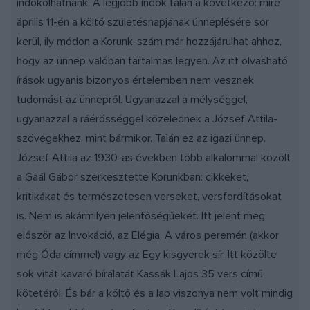
indokolhatnánk. A legjobb indok talán a következő: mire
április 11-én a költő születésnapjának ünneplésére sor
kerül, ily módon a Korunk-szám már hozzájárulhat ahhoz,
hogy az ünnep valóban tartalmas legyen. Az itt olvasható
írások ugyanis bizonyos értelemben nem vesznek
tudomást az ünnepről. Ugyanazzal a mélységgel,
ugyanazzal a ráérősséggel közelednek a József Attila-
szövegekhez, mint bármikor. Talán ez az igazi ünnep.
József Attila az 1930-as években több alkalommal közölt
a Gaál Gábor szerkesztette Korunkban: cikkeket,
kritikákat és természetesen verseket, versfordításokat
is. Nem is akármilyen jelentőségűeket. Itt jelent meg
először az Invokáció, az Elégia, A város peremén (akkor
még Óda címmel) vagy az Egy kisgyerek sír. Itt közölte
sok vitát kavaró bírálatát Kassák Lajos 35 vers című
kötetéről. És bár a költő és a lap viszonya nem volt mindig