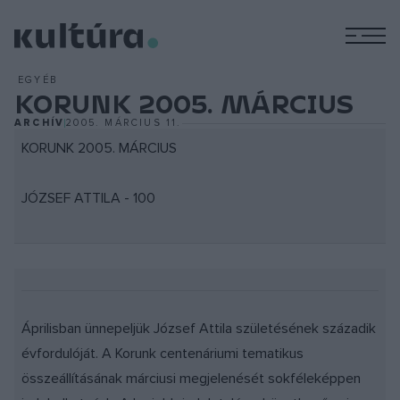
M
EGYÉB
KORUNK 2005. MÁRCIUS
ARCHÍV
2005. MÁRCIUS 11.
KORUNK 2005. MÁRCIUS
JÓZSEF ATTILA - 100
Áprilisban ünnepeljük József Attila születésének századik
évfordulóját. A Korunk centenáriumi tematikus
összeállításának márciusi megjelenését sokféleképpen