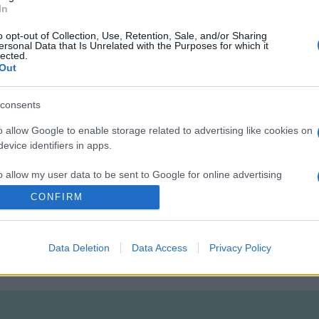
In
tunióban lehet.
o opt-out of Collection, Use, Retention, Sale, and/or Sharing
ersonal Data that Is Unrelated with the Purposes for which it
95 százaléka - szám szerint 1373 - nyomtatvány, ezekből 134 köt
lected.
Out
ban. Minden könyvben benne van a pataki könyvtár pecsétje, s a
consents
súlyozta, hogy a könyvek visszafogadásának és elhelyezésének az
o allow Google to enable storage related to advertising like cookies on
evice identifiers in apps.
ítő freskó egy darabja. A födém megerősítése és a beázás köve
t.
(MTI)
o allow my user data to be sent to Google for online advertising
s.
CONFIRM
to allow Google to send me personalized advertising.
Data Deletion
Data Access
Privacy Policy
o allow Google to enable storage related to analytics like cookies on
evice identifiers in apps.
o allow Google to enable storage related to functionality of the website