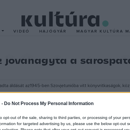
T
VIDEÓ
HAJÓGYÁR
MAGYAR KULTÚRA M
z jóváhagyta a sárospa
adta áldását az1945-ben Szovjetunióba vitt könyvritkaságok, kö
re, s csak egyikük tartózkodott. Ellenszavazat nem volt.
 -
Do Not Process My Personal Information
Vlagyimir Putyin
elnök aláírása és a hivatalos közzététel szüksé
to opt-out of the sale, sharing to third parties, or processing of your per
eteket Putyin február végén - március elején esedékes magyarors
formation for targeted advertising by us, please use the below opt-out s
r selection. Please note that after your opt-out request is processed y