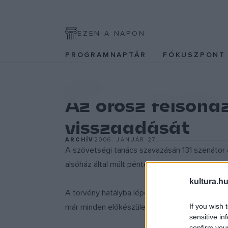
EZEN A NAPON
PROGRAMNAPTÁR
FÓKUSZPON
IRODALOM
Az orosz felsőhá
visszaadását
ARCHÍV
2006. JANUÁR 27.
A szövetségi tanács szavazásán 131 szenátor 
alsóház által múlt pénteken elfogadott törvény
kultura.hu
A törvény hatályba lépéséhez most már csak
If you wish 
már minden előkészületet megtett, hogy a köt
sensitive in
confirm you