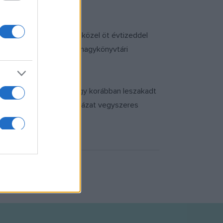
etnyi anyag került elő közel öt évtizeddel
zok máig szerepelnek a nagykönyvtári
 sem lehet akadálya, hogy korábban leszakadt
tkeztében sérült gerendázat vegyszeres