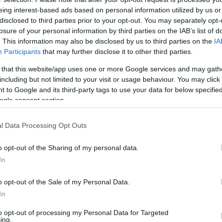
k elnöke javasolta jóváhagyásra a szenátoroknak. Viktor Sudegov
eing interest-based ads based on personal information utilized by us or
disclosed to third parties prior to your opt-out. You may separately opt-
y a volt ellenségek kulturális értékeit Oroszországban tartja a sa
losure of your personal information by third parties on the IAB’s list of
egyházi javakkal kivételt tesz).
. This information may also be disclosed by us to third parties on the
IA
Participants
that may further disclose it to other third parties.
magyar miniszterelnök tavaly februárban elvben megállapodott Vl
 that this website/app uses one or more Google services and may gath
ön határozatban nyilvánította ki, hogy Magyarország soron kívül 
including but not limited to your visit or usage behaviour. You may click 
 to Google and its third-party tags to use your data for below specifi
világháború folytán orosz területről került oda. Sudugov megemlít
ogle consent section.
a Lenin könyvtárnak a kötetek tárolásáért-gondozásáért a restitú
s. Közel egymillió dolláros magyar adomány segíti továbbá két múz
l Data Processing Opt Outs
ú alatt.
o opt-out of the Sharing of my personal data.
llégiumi könyvek visszaadásról szóló hírt. A könyvtár munkatárs
In
lmányozzák, szükség esetén restaurálják, és bemutatják a nagy
o opt-out of the Sale of my Personal Data.
In
tot és dokumentumot szállítottak el a Sárospataki Kollégium Na
to opt-out of processing my Personal Data for Targeted
tűntek el a második világháború végén, s a bankok feljegyzései mel
ing.