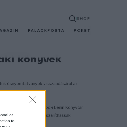
SHOP
AGAZIN
PALACKPOSTA
POKET
taki könyvek
ztük ősnyomtatványok visszaadásáról az
ges. A Nyizsnyij Novgorod-i Lenin Könyvtár
sonal or
zági látogatásáig hazaszállíthassák.
ection to
ou may