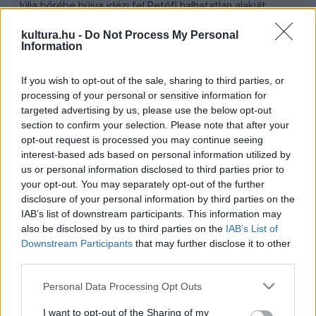
Júlia bőrébe bűjva idézi fel Petőfi halhatatlan alakját.
kultura.hu -
Do Not Process My Personal
Júlia és Petőfi szerelmének különböző állomásai - az atyai
Information
tiltás ellenére megkötött esküvő és a koltói mézeshetek
If you wish to opt-out of the sale, sharing to third parties, or
- mellett az 1848-as események és a márciusi forradalom
processing of your personal or sensitive information for
történései is megelevenednek az est során.
targeted advertising by us, please use the below opt-out
section to confirm your selection. Please note that after your
opt-out request is processed you may continue seeing
Júlia naplójegyzetei, levelezése és Petőfi Sándor néhány
interest-based ads based on personal information utilized by
költeménye segítségével próbáljuk felidézni Szendrey
us or personal information disclosed to third parties prior to
Júlia életének azon szakaszát, amely Petőfihez, illetve a
your opt-out. You may separately opt-out of the further
disclosure of your personal information by third parties on the
költő halála után az emlékéhez kapcsolódik. A darab
IAB’s list of downstream participants. This information may
létrejöttéhez segítségül szolgált Kerényi Ferenc Júlia című
also be disclosed by us to third parties on the
IAB’s List of
színműve is. Az előadást Dvorák Gábor rendezte.
Downstream Participants
that may further disclose it to other
third parties.
További előadások a Komédiumban: 2005. április 17., május
Please note that this website/app uses one or more Google
Personal Data Processing Opt Outs
services and may gather and store information including but
22. de. 11 óra
not limited to your visit or usage behaviour. You may click to
I want to opt-out of the Sharing of my