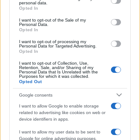
personal data.
grant or deny consent to Google and its third-party tags to
Opted In
#8220;Mi vigasztalhatja azt, ki kedvesét elveszti? Mi a
use your data for below specified purposes in below Google
consent section.
nőt, ki férjét temeti el, kivel eggyé olvadtnak hitte saját
I want to opt-out of the Sale of my
Personal Data.
életét, kiért boldogságát, mindenét oly örömest
Opted In
feláldozta volna, mert hiszen ő több volt magában, mint a
I want to opt-out of processing my
mindenség nélküle."
Personal Data for Targeted Advertising.
Opted In
http://www.patkahelena.ini.hu
I want to opt-out of Collection, Use,
Retention, Sale, and/or Sharing of my
Personal Data that Is Unrelated with the
Purposes for which it was collected.
Jegyek elővételben kaphatók a Komédium jegyirodájában:
Opted Out
332-5967, 269-5631
Google consents
Nyitva: H: 14-18 óráig, K-P: 14-19 óráig
I want to allow Google to enable storage
related to advertising like cookies on web or
device identifiers in apps.
I want to allow my user data to be sent to
Patka Heléna
Google for online advertising purposes.