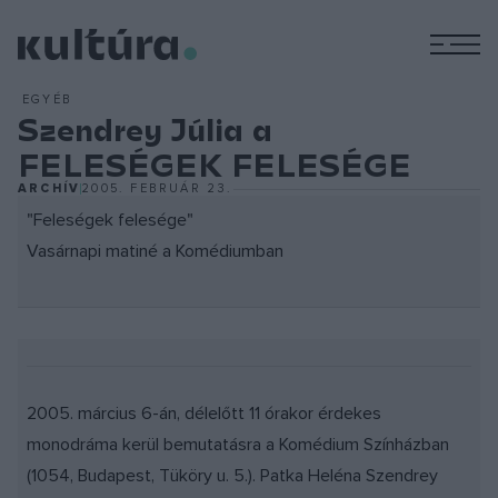
M
EGYÉB
Szendrey Júlia a
FELESÉGEK FELESÉGE
ARCHÍV
2005. FEBRUÁR 23.
"Feleségek felesége"
Vasárnapi matiné a Komédiumban
2005. március 6-án, délelőtt 11 órakor érdekes
monodráma kerül bemutatásra a Komédium Színházban
(1054, Budapest, Tüköry u. 5.). Patka Heléna Szendrey