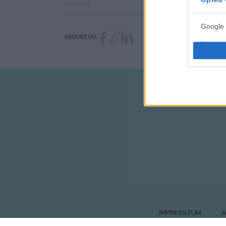
Google 
MEGOSZTÁS
I want t
web or d
I want t
purpose
I want 
I want t
web or d
I want t
or app.
I want t
IMPRESSZUM
A
I want t