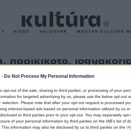
T
VIDEÓ
HAJÓGYÁR
MAGYAR KULTÚRA M
a, hadikikötő, lőgyakorl
 -
Do Not Process My Personal Information
-es
idéz,
to opt-out of the sale, sharing to third parties, or processing of your per
formation for targeted advertising by us, please use the below opt-out s
cirkálók,
r selection. Please note that after your opt-out request is processed y
már folynak
eing interest-based ads based on personal information utilized by us or
orlatok,
disclosed to third parties prior to your opt-out. You may separately opt-
losure of your personal information by third parties on the IAB’s list of
 horizontálisan
. This information may also be disclosed by us to third parties on the
IA