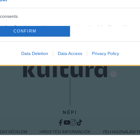
consents
o allow Google to enable storage related to advertising like cookies on
CONFIRM
evice identifiers in apps.
o allow my user data to be sent to Google for online advertising
s.
Data Deletion
Data Access
Privacy Policy
to allow Google to send me personalized advertising.
o allow Google to enable storage related to analytics like cookies on
evice identifiers in apps.
o allow Google to enable storage related to functionality of the website
NÉPI
o allow Google to enable storage related to personalization.
DATVÉDELEM
HIRDETÉSI INFORMÁCIÓK
FELHASZNÁLÁSI F
o allow Google to enable storage related to security, including