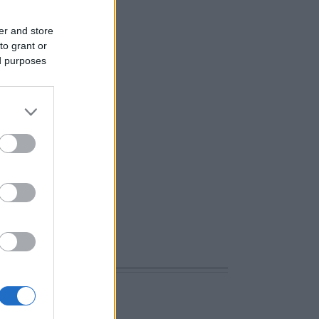
er and store
to grant or
ed purposes