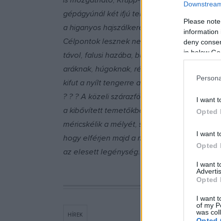
is mozgatható, Krupp-acél páncéltörő, gyors
Downstream 
gépágyúnál két ifjú tengerész tüzér áll, épp
Please note
a higanyos hajszálkereszten a célt... A még b
information 
Célpontok lesznek nemsokára ők is, illik hát 
deny consent
in below Go
távol, falusi hazába, búcsúként édesanyákna
aráknak, húgoknak, régi, öreg tanítóknak... 
Persona
kifut a nyílt tengerre a flotta...
? ? ? A közeli szárazföldön a sírásók is gyak
I want t
a kibővített temetőkben: a hősök közös tömeg
Opted 
méricskélik a mélyét, szélességét, hosszát,
I want t
hogy elférjen majd a meszesgödörben, telje
Opted 
az elesett legénység...
I want 
Advertis
Opted 
I want t
of my P
was col
HÍREK
Opted 