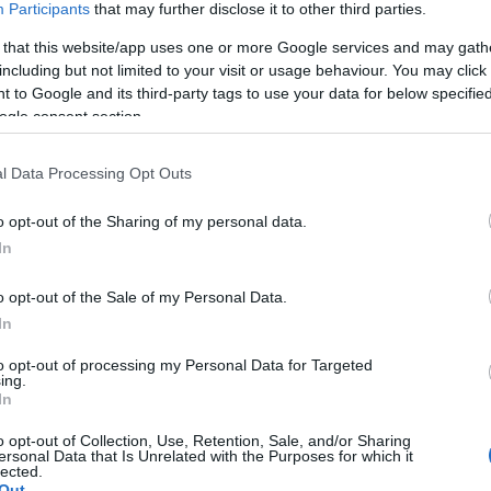
tüzelő
Participants
that may further disclose it to other third parties.
en bemérik
 that this website/app uses one or more Google services and may gath
ékebeli célt.
including but not limited to your visit or usage behaviour. You may click 
írni egy-egy képeslapot,
 to Google and its third-party tags to use your data for below specifi
ogle consent section.
k,
mielőtt harckészen
l Data Processing Opt Outs
orlatoznak már
o opt-out of the Sharing of my personal data.
sírját ássák,
In
o opt-out of the Sale of my Personal Data.
s létszámban
In
to opt-out of processing my Personal Data for Targeted
ing.
In
o opt-out of Collection, Use, Retention, Sale, and/or Sharing
ersonal Data that Is Unrelated with the Purposes for which it
lected.
Out