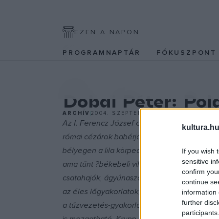
EZEN A NAPON
PROGRAMNAPTÁR
FÓKUSZPON
EGYÉB
Dobai Péter: Pol
ARCHÍV
2004. SZEPTEMBER 22.
Az I. Ferencz József császár és király arcát
kultura.hu
római cézárok babérjával ábrázoló, 5 Heller
bélyegen a lila körpecsét: még békeéveket 
If you wish 
sensitive in
ama tűnt ?békebeli világot?? de a rombolók, 
confirm you
csatahajók, ágyúnaszádok sikált fedélzetén 
continue se
az éles lőgyakorlatok, a lőelemképzés-gyak
information 
further disc
a tűzvezetés-gyakorlatok... A vertikálisan és
participants