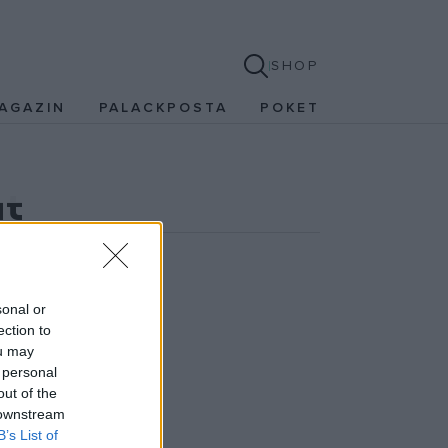
SHOP
AGAZIN
PALACKPOSTA
POKET
at
sonal or
ection to
ou may
 personal
out of the
 downstream
B’s List of