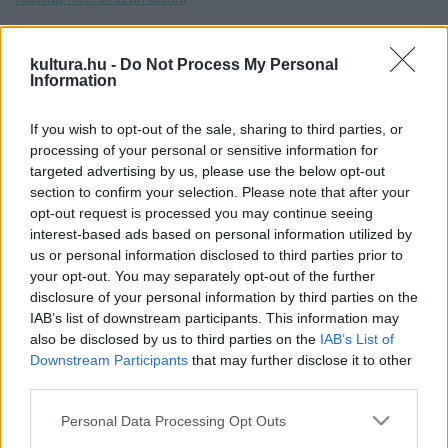
kultura.hu -
Do Not Process My Personal
Marseille mellett Kassa viseli majd 2013-ban az Európa
Information
Kulturális fővárosa címet és a programokban kiemelt helyen
If you wish to opt-out of the sale, sharing to third parties, or
szerepel a város szülötte, Márai Sándor írói munkássága.
processing of your personal or sensitive information for
targeted advertising by us, please use the below opt-out
A készülő színdarabról Lavrík először az Új Szónak
section to confirm your selection. Please note that after your
opt-out request is processed you may continue seeing
nyilatkozott. Elmondta, hogy egyrészt Márai filmbe illően
interest-based ads based on personal information utilized by
eseménydús életét igyekszik feldolgozni, másrészt a
us or personal information disclosed to third parties prior to
darabban utalni szeretne legfontosabb műveire, több
your opt-out. You may separately opt-out of the further
disclosure of your personal information by third parties on the
részlet beemelésével, hogy az olvasáshoz is kedvet
IAB’s list of downstream participants. This information may
kapjanak a nézők.
also be disclosed by us to third parties on the
IAB’s List of
Downstream Participants
that may further disclose it to other
third parties.
A szerző a darabot szlovákul írja, az előadás mégis
négynyelvű lesz, mert bizonyos részek magyarul, németül
Please note that this website/app uses one or more Google
Personal Data Processing Opt Outs
services and may gather and store information including but
és angolul hangzanak el, méghozzá bármiféle feliratozás