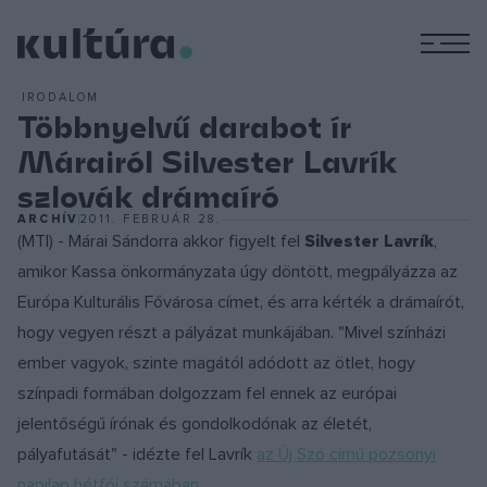
M
IRODALOM
Többnyelvű darabot ír
Márairól Silvester Lavrík
szlovák drámaíró
ARCHÍV
2011. FEBRUÁR 28.
(MTI) - Márai Sándorra akkor figyelt fel
Silvester Lavrík
,
amikor Kassa önkormányzata úgy döntött, megpályázza az
Európa Kulturális Fővárosa címet, és arra kérték a drámaírót,
hogy vegyen részt a pályázat munkájában. "Mivel színházi
ember vagyok, szinte magától adódott az ötlet, hogy
színpadi formában dolgozzam fel ennek az európai
jelentőségű írónak és gondolkodónak az életét,
pályafutását" - idézte fel Lavrík
az Új Szó című pozsonyi
napilap hétfői számában
.