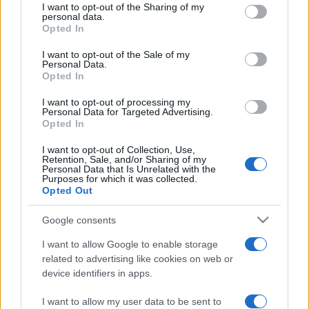
not limited to your visit or usage behaviour. You may click to
I want to opt-out of the Sharing of my
vagy szinkrontolmácsolás nélkül. Sőt, néhány mondatnyi
personal data.
grant or deny consent to Google and its third-party tags to
Opted In
francia szöveg is kerül a darabba.
use your data for below specified purposes in below Google
consent section.
I want to opt-out of the Sale of my
Personal Data.
Lavrík magyar fordítója,
Garajszki Margit
, aki egyben az
Opted In
előadás dramaturgja is, jelenleg az író műveinek korabeli
I want to opt-out of processing my
Personal Data for Targeted Advertising.
fogadtatását, a kritikákat, reakciókat tanulmányozza
Opted In
magyarul és németül, mivel Márai német nyelvű
I want to opt-out of Collection, Use,
publicisztikája is jelentős.
Retention, Sale, and/or Sharing of my
Personal Data that Is Unrelated with the
Purposes for which it was collected.
A bemutatót őszre tervezik, Kassán. Az előadás részleteiről
Opted Out
szólva Lavrík elmondta még, ő rendezi majd a darabot és
Google consents
már kiválasztott néhány színészt is. "Fontos, hogy
I want to allow Google to enable storage
mindannyian kétnyelvűek legyenek. Kassai magyarok,
related to advertising like cookies on web or
Szlovákiában, illetve Magyarországon élő külföldiek, olyanok,
device identifiers in apps.
akik maguk is két, vagy akár több kultúra hatása alatt élnek
I want to allow my user data to be sent to
és dolgoznak, ezáltal nyitottabbak és érzékenyebbek