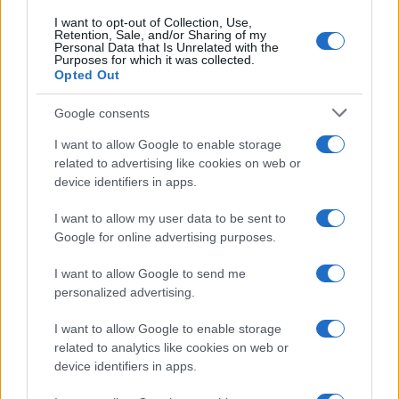
vált belőle. Mint azt a karnagy megjegyezte: szeretnék, ha
I want to opt-out of Collection, Use,
Retention, Sale, and/or Sharing of my
az Eszterházi Vigasságok programok, zenei irányzatok
Personal Data that Is Unrelated with the
Purposes for which it was collected.
kavalkádját foglalná magában, és igyekeztek olyan műfajok
Opted Out
zenészeit felkérni, akik muzsikájával maga Haydn is
Google consents
szívesen megismerkedett volna. Hatalmas kísérletező
hírében állt ugyanis a nagy előd, aki számos kultúra
I want to allow Google to enable storage
related to advertising like cookies on web or
zenéjéből táplálkozott, igyekezett több nemzet zenei
device identifiers in apps.
élményeiből a legmeghatározóbbakat magába szívni.
I want to allow my user data to be sent to
Google for online advertising purposes.
A Tavaszi és az Őszi Fesztiválokon az Eszterházi
Vigasságok visszatérő együttesei és művészei mellett
I want to allow Google to send me
olyan előadók lépnek fel, mint a világhírű, korhű hangszeres
personalized advertising.
zenét játszó Ton Koopman karmester és csembalóművész,
I want to allow Google to enable storage
Monica Huggett hegedűművész, a Kossuth-díjas Baráti
related to analytics like cookies on web or
Kristóf és Várdai István, Kim Nazarian dzsesszvokalista, aki a
device identifiers in apps.
2012-es tajvani a capella dzsessz világverseny magyar