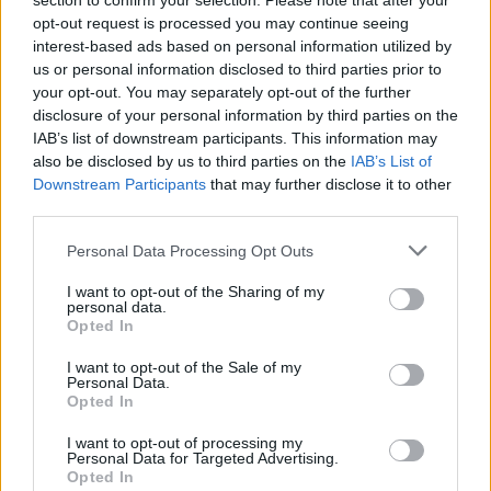
section to confirm your selection. Please note that after your
hogy a földszinten megújult terekben fogadják fellépőiket
opt-out request is processed you may continue seeing
interest-based ads based on personal information utilized by
és a látogatókat. Családbarát múzeummá szeretnének válni,
us or personal information disclosed to third parties prior to
nyugat-európai mintákat követve a látogatók széles skálájú
your opt-out. You may separately opt-out of the further
igényeit szeretnék kielégíteni. Így a számos kiállításon és az
disclosure of your personal information by third parties on the
IAB’s list of downstream participants. This information may
Eszterházi Vigasságokhoz hasonló zenei programokon túl
also be disclosed by us to third parties on the
IAB’s List of
tavaly megújult hazánk legnagyobb rózsakertje: több mint
Downstream Participants
that may further disclose it to other
négyszáz fajta rózsa és összesen mintegy 8000 rózsatő
third parties.
borítja virágba a kertet júniusban és júliusban.
Please note that this website/app uses one or more Google
Personal Data Processing Opt Outs
services and may gather and store information including but
not limited to your visit or usage behaviour. You may click to
I want to opt-out of the Sharing of my
Rácz Márton karnagy, az Eszterházi Vigasságok művészeti
personal data.
grant or deny consent to Google and its third-party tags to
vezetője kifejtette: lesz olyan művészük, akit négyéves
Opted In
use your data for below specified purposes in below Google
munka után sikerül idén a kastélyba csábítani. Eszterháza
consent section.
I want to opt-out of the Sale of my
Personal Data.
büszkeségéről, Haydnről elmondta: egy ismertebb
Opted In
zeneszerző vette fel a kastélyba udvari muzsikusként,
I want to opt-out of processing my
másodkarmesterként, majd 35 év múlva Európa vezető
Personal Data for Targeted Advertising.
Opted In
zeneszerzője és a következő 50 év meghatározó művésze