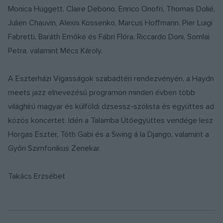
Monica Huggett, Claire Debono, Enrico Onofri, Thomas Dolié,
Julien Chauvin, Alexis Kossenko, Marcus Hoffmann, Pier Luigi
Fabretti, Baráth Emőke és Fábri Flóra, Riccardo Doni, Somlai
Petra, valamint Mécs Károly.
A Eszterházi Vigasságok szabadtéri rendezvényén, a Haydn
meets jazz elnevezésű programon minden évben több
világhírű magyar és külföldi dzsessz-szólista és együttes ad
közös koncertet. Idén a Talamba Ütőegyüttes vendége lesz
Horgas Eszter, Tóth Gabi és a Swing á la Django, valamint a
Győri Szimfonikus Zenekar.
Takács Erzsébet