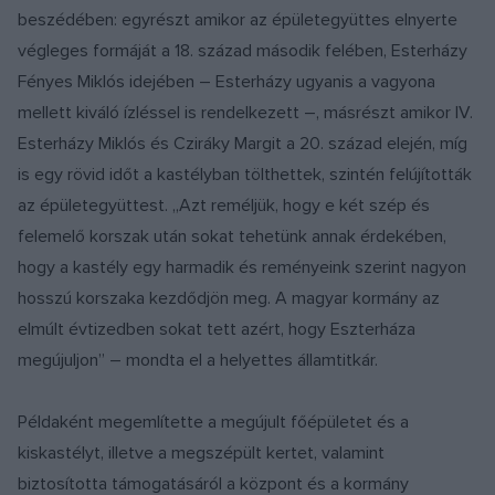
beszédében: egyrészt amikor az épületegyüttes elnyerte
végleges formáját a 18. század második felében, Esterházy
Fényes Miklós idejében – Esterházy ugyanis a vagyona
mellett kiváló ízléssel is rendelkezett –, másrészt amikor IV.
Esterházy Miklós és Cziráky Margit a 20. század elején, míg
is egy rövid időt a kastélyban tölthettek, szintén felújították
az épületegyüttest. „Azt reméljük, hogy e két szép és
felemelő korszak után sokat tehetünk annak érdekében,
hogy a kastély egy harmadik és reményeink szerint nagyon
hosszú korszaka kezdődjön meg. A magyar kormány az
elmúlt évtizedben sokat tett azért, hogy Eszterháza
megújuljon” – mondta el a helyettes államtitkár.
Példaként megemlítette a megújult főépületet és a
kiskastélyt, illetve a megszépült kertet, valamint
biztosította támogatásáról a központ és a kormány