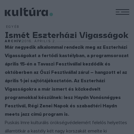
M
EGYÉB
Ismét Eszterházi Vigasságok
ARCHÍV
2016. ÁPRILIS 2.
Már negyedik alkalommal rendezik meg az Eszterházi
Vigasságokat a fertődi kastélyban, a programsorozat
április 15-én a Tavaszi Fesztivállal kezdődik és
októberben az Őszi Fesztivállal zárul – hangzott el az
április 1-jei sajtótájékoztatón. Az Eszterházi
Vigasságokra a már ismert és közkedvelt
programokkal készülnek: lesz Haydn Vonósnégyes
Fesztivál, Régi Zenei Napok és szabadtéri Haydn
meets jazz című program is.
Puskás Imre kulturális örökségvédelemért felelős helyettes
államtitkár a kastély két nagy korszakát emelte ki