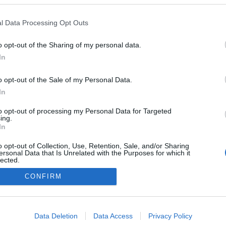
l Data Processing Opt Outs
o opt-out of the Sharing of my personal data.
In
o opt-out of the Sale of my Personal Data.
In
to opt-out of processing my Personal Data for Targeted
ing.
In
o opt-out of Collection, Use, Retention, Sale, and/or Sharing
ersonal Data that Is Unrelated with the Purposes for which it
lected.
Out
CONFIRM
consents
NÉPI
o allow Google to enable storage related to advertising like cookies on
Data Deletion
Data Access
Privacy Policy
evice identifiers in apps.