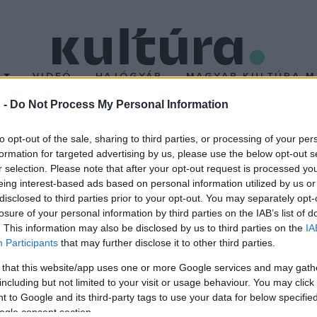
T
VIDEÓ
HAJÓGYÁR
MAGYAR KULTÚRA M
 -
Do Not Process My Personal Information
esztes segítséget ígér
to opt-out of the sale, sharing to third parties, or processing of your per
formation for targeted advertising by us, please use the below opt-out s
r selection. Please note that after your opt-out request is processed y
eleti végekre irányult. Leányainak kiházasítását is ennek rendelt
eing interest-based ads based on personal information utilized by us or
 házassággal IV. Béla azt kívánta elérni, hogy biztos forrásból sz
disclosed to third parties prior to your opt-out. You may separately opt-
losure of your personal information by third parties on the IAB’s list of
ngolok Magyarország ellen készülnek. A magyar király ismét a ny
. This information may also be disclosed by us to third parties on the
IA
IV. Ince pápa keresztes had összehívását ígérte, azonban a Szentszé
Participants
that may further disclose it to other third parties.
ak építésére buzdította. Szerencsére a tatár támadás végül elm
 that this website/app uses one or more Google services and may gath
including but not limited to your visit or usage behaviour. You may click 
 to Google and its third-party tags to use your data for below specifi
ogle consent section.