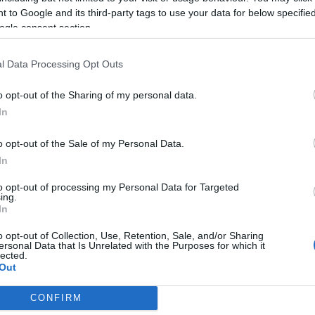
 to Google and its third-party tags to use your data for below specifi
ogle consent section.
eg 42 japán szent van. A hétfői ceremónia előtt a boldoggá avat
 a szentté válás előfeltétele.
l Data Processing Opt Outs
o opt-out of the Sharing of my personal data.
ott meg Japánban, először Kjúsú szigetén spanyol és jezsuita h
In
totta a vallást 1614-ben, s több tízezer japán katolikus lett üld
okban gyakorolták vallásukat, egészen a XIX. század második felé
o opt-out of the Sale of my Personal Data.
ztény hitű, köztük közel félmillióan katolikusok.
In
to opt-out of processing my Personal Data for Targeted
ing.
In
o opt-out of Collection, Use, Retention, Sale, and/or Sharing
ersonal Data that Is Unrelated with the Purposes for which it
lected.
Out
CONFIRM
consents