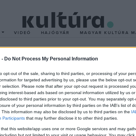
T
VIDEÓ
HAJÓGYÁR
MAGYAR KULTÚRA M
 avatott boldoggá a ka
 -
Do Not Process My Personal Information
to opt-out of the sale, sharing to third parties, or processing of your per
eremónia volt az első alkalom, hogy a római katolikus egyház bo
formation for targeted advertising by us, please use the below opt-out s
sé Saraiva Martins
bíboros áldotta meg az 1603 és 1639 között
r selection. Please note that after your opt-out request is processed y
eing interest-based ads based on personal information utilized by us or
efejezett vagy elevenen megégetett mártírokat. A boldoggá avato
disclosed to third parties prior to your opt-out. You may separately opt-
 - hétköznapi keresztény hívőkként haltak mártírhalált hitükért.
losure of your personal information by third parties on the IAB’s list of
. This information may also be disclosed by us to third parties on the
IA
Participants
that may further disclose it to other third parties.
deményezte 1981-ben Japánban tett látogatásán, amikor kijelente
siai szigetország katolikus közössége azóta készült az eseményre
 that this website/app uses one or more Google services and may gath
including but not limited to your visit or usage behaviour. You may click 