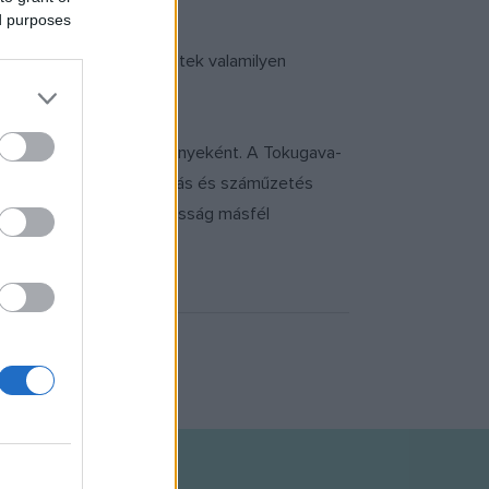
ed purposes
ottak közül 205-en kötődtek valamilyen
ittérítők munkája eredményeként. A Tokugava-
öztetés, bebörtönzés, kínzás és száműzetés
ig. Jelenleg a japán lakosság másfél