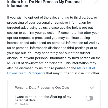
kultura.hu -
Do Not Process My Personal
sztárgálára, garantáltan ők lennének a leginkább jól
Information
öltözöttek.
If you wish to opt-out of the sale, sharing to third parties, or
processing of your personal or sensitive information for
Úri eseményt látunk tehát, bálsarki kamaradrámát, abszurdat
targeted advertising by us, please use the below opt-out
persze, szokatlant és nyugtalanítót. A játék eleje olybá tűnik,
section to confirm your selection. Please note that after your
opt-out request is processed you may continue seeing
mintha Kovács Gerzson Péter szilánknyi pótcselekvések
interest-based ads based on personal information utilized by
röhögtető montázsából építkezne. Tudatos, vagy a
us or personal information disclosed to third parties prior to
tudatalattiból eredő, apró gesztusokat, testbeszéd-
your opt-out. You may separately opt-out of the further
disclosure of your personal information by third parties on the
szótöveket sző össze: nyugtalan, vagy erőfitogtató
IAB’s list of downstream participants. This information may
ingujjhúzkodást, nyakkendő-igazgatást, ruhapánt-
also be disclosed by us to third parties on the
IAB’s List of
rendezgetést, meg tikkelő rángást, zavart grimaszt. A
Downstream Participants
that may further disclose it to other
third parties.
szövedékből aztán magatartás, majd karakter épül. Bora
Gábor dörzsölt gengszter, az a fajta, aki bárkinek, lábon és
Please note that this website/app uses one or more Google
Personal Data Processing Opt Outs
services and may gather and store information including but
jutányos áron elpasszolja kéz alatt az Északi-
not limited to your visit or usage behaviour. You may click to
I want to opt-out of the Sharing of my
középhegységet, vagy imázst épít a semminek ? mint aki
personal data.
grant or deny consent to Google and its third-party tags to
Opted In
egy választási kampányrendezvényről lépett be a színre.
use your data for below specified purposes in below Google