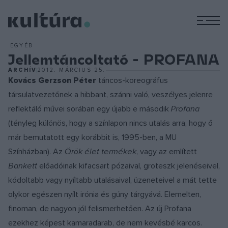
M
EGYÉB
Jellemtáncoltató - PROFANA
ARCHÍV
2012. MÁRCIUS 25.
Kovács Gerzson Péter
táncos-koreográfus
társulatvezetőnek a hibbant, szánni való, veszélyes jelenre
reflektáló művei sorában egy újabb e második
Profana
(tényleg különös, hogy a színlapon nincs utalás arra, hogy ő
már bemutatott egy korábbit is, 1995-ben, a MU
Színházban). Az
Örök élet termékek
, vagy az említett
Bankett
előadóinak kifacsart pózaival, groteszk jelenéseivel,
kódoltabb vagy nyíltabb utalásaival, üzeneteivel a mát tette
olykor egészen nyílt irónia és gúny tárgyává. Elemelten,
finoman, de nagyon jól felismerhetően. Az új Profana
ezekhez képest kamaradarab, de nem kevésbé karcos.