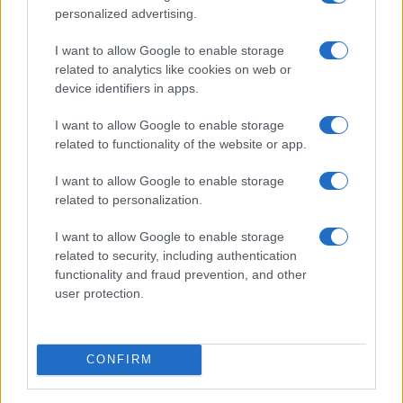
personalized advertising.
Nem minden táncos használja egyforma intenzitással
I want to allow Google to enable storage
arcjátékát ebben az egész alakos csoportportréban: a bizarr
related to analytics like cookies on web or
jellemábrázolás olykor egészen apró nüanszokban,
device identifiers in apps.
moccanásokban lesz sikeres. Bora győzedelmes
I want to allow Google to enable storage
bádogmacsó-vigyora, Gera Anita ijesztő szemvillanásai,
related to functionality of the website or app.
kegyetlenül pontos mozdulatai, Kovács Gerzson Péter ejtett
vállú, lehunyt szemű, révült közönye, Kántor Kata őrületbe
I want to allow Google to enable storage
related to personalization.
átcsapó eleganciája természetesen ismerős a
mindennapokból, a mindenórákból. Georg Grosz és Otto Dix
I want to allow Google to enable storage
zseniális vásznai, alakjai jutnak eszembe a táncolókat nézve
related to security, including authentication
functionality and fraud prevention, and other
(s manapság sűrűn).
user protection.
Az összecsukló, egymástól riadozó, rángó,
természetellenes pózokba tekeredő, feszengő alakok
CONFIRM
tehetséggel reprezentálják a minket körülvevőt, mely nem