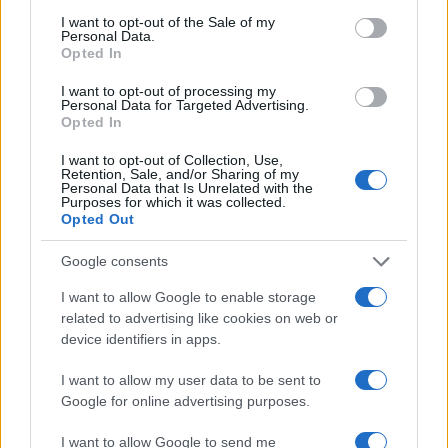
consent section.
I want to opt-out of the Sale of my
Kovács Gerzson Péter enervált és flegmatikus, Kántor Kata
Personal Data.
nemes és kiszámíthatatlan, az elképesztő energiával,
Opted In
remekül dolgozó Gera Anita pedig olyan, mint egy
I want to opt-out of processing my
Personal Data for Targeted Advertising.
pillantással ölő főosztályvezető, amúgy nagyon sok
Opted In
Xanaxon.
I want to opt-out of Collection, Use,
A repetitív játék intenzitása sajátosan hullámzik, de olykor
Retention, Sale, and/or Sharing of my
Personal Data that Is Unrelated with the
igen magasra csap.
DJ Wondawulf
eklektikus, jól
Purposes for which it was collected.
szerkesztett zenéjére vélt, szinte negédes idill, téboly és
Opted Out
harc képei váltják egymást. A bábszerűen összeeső, a
Google consents
másik érintésére fatuskóvá merevedő, folyton viselkedő,
I want to allow Google to enable storage
komikusan görcsös alakok egyszerre röhögtetőek és
related to advertising like cookies on web or
ijesztőek.
device identifiers in apps.
I want to allow my user data to be sent to
Bora Gábor, Gera Anita, Kovács Gerzson Péter, Kántor
Google for online advertising purposes.
Kata
I want to allow Google to send me