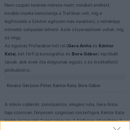
Nem csupán terének mérete miatt: mindkét említett,
korábbi munka bemutatója a Trafóban volt, míg e
legfrissebb a Szkéné egészen más karakterű, s némiképp
intimebb színpadán látható. Azok ötszereplősek voltak, míg
ez négy.
Az egyórás Profanában két nő (
Gera Anita
és
Kántor
Kata
), két férfi (a koreográfus és
Bora Gábor
): kipróbált
társak, akik évek óta dolgoznak együtt, s ez érzékelhető
játékukból is.
Kovács Gerzson Péter, Kántor Kata, Bora Gábor
A nőkön csillámló, zsinórpántos, elegáns ruha, Gera Anita
haja szorosan, fényesen, szigorúan összefogva, Kántor Kata
líraibb és lágyabb ? mint jelenség. A férfiakon átlagöltöny ?
így négyesben besétálhatnának bármelyik puccos, hazai