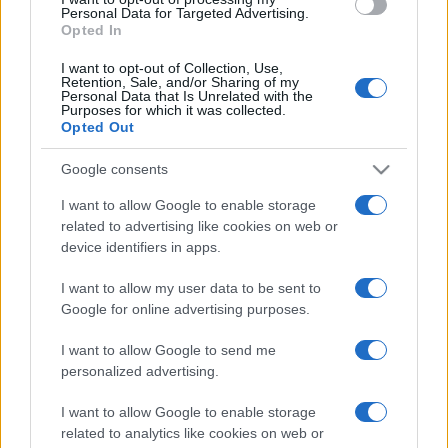
Personal Data for Targeted Advertising.
A fesztiváligazgató felhívta a figyelmet a program műfaji
Opted In
sokszínűségére is. Jazz klasszikusokkal lép fel például
I want to opt-out of Collection, Use,
Samara Joy, aki fiatal kora ellenére máris kétszeres
Retention, Sale, and/or Sharing of my
Personal Data that Is Unrelated with the
Grammy-díjas; a hollywoodi színészlegenda, George
Purposes for which it was collected.
Opted Out
Hamilton pedig Sergei Dreznin
Lisztomania
című műve
ősbemutatójának sztárvendége lesz. Angelika Kirchschlager
Google consents
mezzoszoprán Alfred Dorfer színművésszel és Julius Drake
I want to allow Google to enable storage
zongoraművész kíséretével
related to advertising like cookies on web or
Egy uszkár halála
címmel jelentkeznek közös zenés esttel,
device identifiers in apps.
amelyen mások mellett Beethoven, Schubert, Schumann,
I want to allow my user data to be sent to
Mahler és Korngold dalai lesznek hallhatók.
Google for online advertising purposes.
I want to allow Google to send me
Cornelia Sonnleithner szoprán Thetis
personalized advertising.
szerepét alakítja majd Joseph Haydn
Acis
című operájában.
I want to allow Google to enable storage
related to analytics like cookies on web or