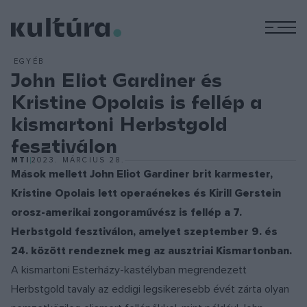
M
EGYÉB
John Eliot Gardiner és
Kristine Opolais is fellép a
kismartoni Herbstgold
fesztiválon
MTI
2023. MÁRCIUS 28.
Mások mellett John Eliot Gardiner brit karmester,
Kristine Opolais lett operaénekes és Kirill Gerstein
orosz-amerikai zongoraművész is fellép a 7.
Herbstgold fesztiválon, amelyet szeptember 9. és
24. között rendeznek meg az ausztriai Kismartonban.
A kismartoni Esterházy-kastélyban megrendezett
Herbstgold tavaly az eddigi legsikeresebb évét zárta olyan