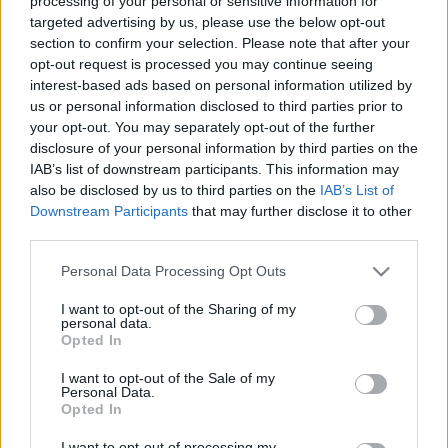
Az idei fesztiválon mások mellett Sir John Eliot Gardiner
processing of your personal or sensitive information for
targeted advertising by us, please use the below opt-out
vezényli majd az együttest.
section to confirm your selection. Please note that after your
opt-out request is processed you may continue seeing
Szeptember 13-án a Chamber Orchestra of
interest-based ads based on personal information utilized by
Europe adja a nagyzenekari nyitókoncertet,
us or personal information disclosed to third parties prior to
amelyen többek között Prokofjev
II.
your opt-out. You may separately opt-out of the further
vonósnégyes
e és Csajkovszkij
V. szimfóniá
ja
disclosure of your personal information by third parties on the
csendül fel.
IAB’s list of downstream participants. This information may
also be disclosed by us to third parties on the
IAB’s List of
Downstream Participants
that may further disclose it to other
Julian Rachlin ezen a koncerten szólistaként is fellép, a
third parties.
fesztivál folyamán pedig kamarazenészként is muzsikál, így
Please note that this website/app uses one or more Google
Personal Data Processing Opt Outs
a Kirill Gersteinnal közös előadóestjükön is.
services and may gather and store information including but
not limited to your visit or usage behaviour. You may click to
I want to opt-out of the Sharing of my
personal data.
Julian Rachlin a Herbstgold ez évi műsorából kiemelte
grant or deny consent to Google and its third-party tags to
Opted In
use your data for below specified purposes in below Google
Kristine Opolais fellépését: az egyik legnagyobb kortárs
consent section.
I want to opt-out of the Sale of my
operadíva áriaestjén Georges Bizet, Giuseppe Verdi és
Personal Data.
Opted In
Giacomo Puccini operáiból hallhat részleteket a közönség.
I want to opt-out of processing my