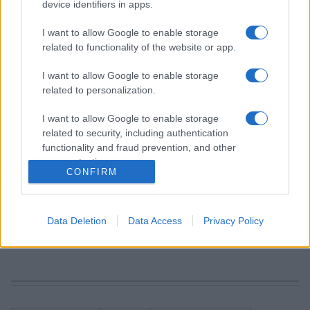
Mint az operaénekes elmondta, nagy örömmel fogadta a
device identifiers in apps.
meghívást, mert véleménye szerint még mindig nem
I want to allow Google to enable storage
értékelik megfelelőképpen Haydn operaszerzői
related to functionality of the website or app.
tevékenységét.
I want to allow Google to enable storage
related to personalization.
Az egykor az Esterházy-család megrendelésére komponált
opera további szerepeiben Elisabeth Breuer, Elisabeth
I want to allow Google to enable storage
related to security, including authentication
Wimmer és Cristoph Filler lesznek hallhatók, a Barucco
functionality and fraud prevention, and other
Consortot Heinz Ferlesch vezényli, a színrevitelt pedig a
user protection.
CONFIRM
Carolin Pienkos–Cornelius Obonya rendezőpáros vállalta. A
fesztivál részletes programja a
ezen a linken
érhető el.
Data Deletion
Data Access
Privacy Policy