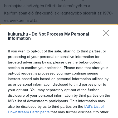
honlapjára a hétvégén feltett közleményében a
Kaliforniában élő énekesnő, aki legnagyobb sikereit az 1970-
es években aratta.
kultura.hu -
Do Not Process My Personal
A 78 éves Mitchell az első élvonalbeli zenész, aki Neil
Information
Youngot követve kivonul a népszerű zeneszolgáltató
platformjáról. Mint közölte, összes zenéjét eltávolíttatja a
If you wish to opt-out of the sale, sharing to third parties, or
processing of your personal or sensitive information for
Spotify kínálatából. Bár Joni Mitchell nem tartozik a
targeted advertising by us, please use the below opt-out
legnagyobb sztárok közé, Spotify-oldalának havonta 3,7
section to confirm your selection. Please note that after your
millió hallgatója van, két legnépszerűbb dalát (
Big Yellow
opt-out request is processed you may continue seeing
interest-based ads based on personal information utilized by
Taxi
,
A Case of You
) külön-külön eddig több mint 100
us or personal information disclosed to third parties prior to
milliószor töltötték le.
your opt-out. You may separately opt-out of the further
disclosure of your personal information by third parties on the
IAB’s list of downstream participants. This information may
A szolgáltató és Neil Young szerdán bejelentette be, hogy a
also be disclosed by us to third parties on the
IAB’s List of
kanadai–amerikai énekes-dalszerző minden művét kiveszik
Downstream Participants
that may further disclose it to other
a kínálatból, mert Young nem hajlandó egy platformon lenni
third parties.