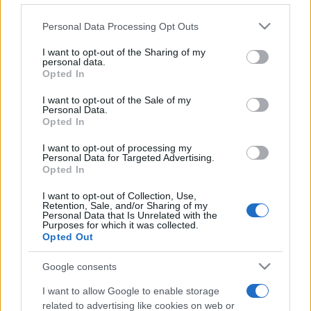
Joe Rogan híres oltásszkeptikus egykori standup
Please note that this website/app uses one or more Google
Personal Data Processing Opt Outs
komikussal, akinek nagy hallgatottságú podcastja működik a
services and may gather and store information including but
not limited to your visit or usage behaviour. You may click to
I want to opt-out of the Sharing of my
Spotify-on. Neil Young a példája követésére szólított fel
personal data.
grant or deny consent to Google and its third-party tags to
más zenészeket is.
Opted In
use your data for below specified purposes in below Google
consent section.
I want to opt-out of the Sale of my
Personal Data.
Rogan a streaming szolgáltató egyik legnagyobb sztárja, a
Opted In
Spotify-jal kötött szerződése több mint 100 millió dollárt is
I want to opt-out of processing my
hozhat neki. Műsoraiban a befolyásos médiaszemélyiség
Personal Data for Targeted Advertising.
szükségtelennek nevezi a hatóságok által elrendelt
Opted In
járványügyi szabályokat és a koronavírus elleni védőoltást.
I want to opt-out of Collection, Use,
Retention, Sale, and/or Sharing of my
Personal Data that Is Unrelated with the
Purposes for which it was collected.
Young lépésére válaszul a streaming szolgáltató azt állította,
Opted Out
hogy része üzletpolitikájának a félrevezető tartalmak
Google consents
eltávolítása a platformról, és a pandémia kezdete óta több
mint 20 ezer olyan podcast epizódot szedett le, amely a
I want to allow Google to enable storage
koronavírus-járvánnyal kapcsolatos. A Joe Rogannel
related to advertising like cookies on web or