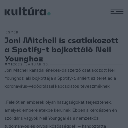
M
EGYÉB
Joni Mitchell is csatlakozott
a Spotify-t bojkottáló Neil
Younghoz
MTI
2022. JANUÁR 30.
Joni Mitchell kanadai énekes-dalszerző csatlakozott Neil
Younghoz, aki bojkottálja a Spotify-t, amiért az teret ad a
koronavírus-védőoltással kapcsolatos téveszméknek.
„Felelőtlen emberek olyan hazugságokat terjesztenek,
amelyek emberéletekbe kerülnek. Ebben a kérdésben én
szolidáris vagyok Neil Younggal és a nemzetközi
tudományos és orvosi közösséggel” – hangoztatta