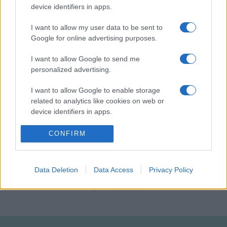
device identifiers in apps.
kapcsolatos kifogásokra azonban konkrétan nem reagált.
I want to allow my user data to be sent to
Google for online advertising purposes.
Neil Young azt írta a honlapján pénteken, hogy jobban érzi
magát, mióta szakított a Spotify-jal.
I want to allow Google to send me
personalized advertising.
Fotó: AFP/Samuel Corum
I want to allow Google to enable storage
related to analytics like cookies on web or
device identifiers in apps.
I want to allow Google to enable storage
CONFIRM
related to functionality of the website or app.
HÍREK
JONI MITCHELL
SPOTIFY
VILÁG
I want to allow Google to enable storage
Data Deletion
Data Access
Privacy Policy
related to personalization.
MEGOSZTÁS
I want to allow Google to enable storage
related to security, including authentication
functionality and fraud prevention, and other