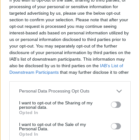
processing of your personal or sensitive information for
ország 64 településén jótékonysági koncert keretében
targeted advertising by us, please use the below opt-out
szólalnak meg egyszerre a hangszerek, hogy saját
section to confirm your selection. Please note that after your
eszközeikkel, a zene segítségével közvetítsék azokat a
opt-out request is processed you may continue seeing
interest-based ads based on personal information utilized by
gondolatokat, amelyeket szavakkal nem lehet kifejezni.
us or personal information disclosed to third parties prior to
your opt-out. You may separately opt-out of the further
Az esemény estéjén Várnagy Andrea, Liszt Ferenc-díjas
disclosure of your personal information by third parties on the
IAB’s list of downstream participants. This information may
zongoraművész Beregszászról, a II. Rákóczi Ferenc Magyar
also be disclosed by us to third parties on the
IAB’s List of
Főiskola Esztergom-terméből jelentkezik be élőben, ezt
Downstream Participants
that may further disclose it to other
követően kezdődnek a hangversenyek az ország
third parties.
intézményeiben. A koncert végén zárszót mond Ember
Please note that this website/app uses one or more Google
Personal Data Processing Opt Outs
Csaba Madách-díjas karnagy, a Magyar Zeneiskolák és
services and may gather and store information including but
not limited to your visit or usage behaviour. You may click to
I want to opt-out of the Sharing of my
Művészeti Iskolák Szövetségének elnöke. A helyszíneken
personal data.
grant or deny consent to Google and its third-party tags to
Opted In
adománygyűjtő dobozokat helyeztek ki, melyeknek
use your data for below specified purposes in below Google
bevételét a koncerteken készült fotó-videó összeállítással
consent section.
I want to opt-out of the Sale of my
Personal Data.
együtt a Magyar Református Szeretetszolgálat
Opted In
segítségével juttatják el a szervezők a rászorulóknak.