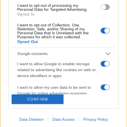
I want to opt-out of processing my
Personal Data for Targeted Advertising.
Opted In
Nyitókép: Várnagy Andrea. Forrás: zenevarazslat.hu
I want to opt-out of Collection, Use,
Retention, Sale, and/or Sharing of my
Personal Data that Is Unrelated with the
Purposes for which it was collected.
Opted Out
KONCERT
PROGRAM
UKRAJNA
ZENEISKOLA
Google consents
I want to allow Google to enable storage
MEGOSZTÁS
related to advertising like cookies on web or
device identifiers in apps.
I want to allow my user data to be sent to
Google for online advertising purposes.
CONFIRM
I want to allow Google to send me
personalized advertising.
Data Deletion
Data Access
Privacy Policy
I want to allow Google to enable storage