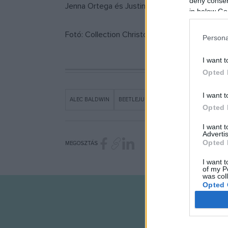
deny consent
Jenna Ortega és Justin Theroux is, aki David 
in below Go
Fotó: Collection ChristopheL via AFP / The G
Persona
I want t
Opted 
I want t
ALEC BALDWIN
BEETLEJUICE
GEENA DAVIS
HÍREK
Opted 
I want 
Advertis
Opted 
MEGOSZTÁS
I want t
of my P
was col
Opted 
Google 