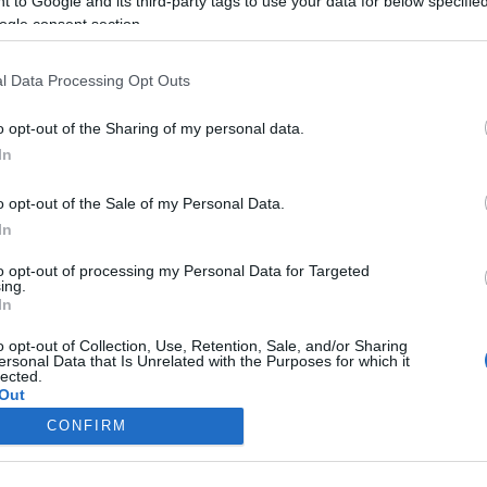
 to Google and its third-party tags to use your data for below specifi
Lynch
A sötétség útja
–
Mulholland Drive
című filmjével vált isme
ogle consent section.
effen Company
l Data Processing Opt Outs
o opt-out of the Sharing of my personal data.
In
o opt-out of the Sale of my Personal Data.
WINONA RYDER
In
to opt-out of processing my Personal Data for Targeted
ing.
In
o opt-out of Collection, Use, Retention, Sale, and/or Sharing
ersonal Data that Is Unrelated with the Purposes for which it
lected.
Out
CONFIRM
consents