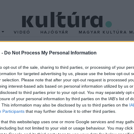
T
VIDEÓ
HAJÓGYÁR
MAGYAR KULTÚRA M
 -
Do Not Process My Personal Information
to opt-out of the sale, sharing to third parties, or processing of your per
ik a Beetlejuice folytat
formation for targeted advertising by us, please use the below opt-out s
r selection. Please note that after your opt-out request is processed y
eing interest-based ads based on personal information utilized by us or
eetlejuice – Kísértethistória folytatása, jelentette be a V
disclosed to third parties prior to your opt-out. You may separately opt-
 által alakított elhunyt házaspár béreli fel Beetlejuice-t, hogy r
losure of your personal information by third parties on the IAB’s list of
sétes titok.
. This information may also be disclosed by us to third parties on the
IA
Participants
that may further disclose it to other third parties.
ajd, aki az első részt is rendezte. Visszatér a vászonra Beetlejui
 that this website/app uses one or more Google services and may gath
including but not limited to your visit or usage behaviour. You may click 
 szerepelni fog a filmben. Rajtuk kívül szerepet kap a folytatásba