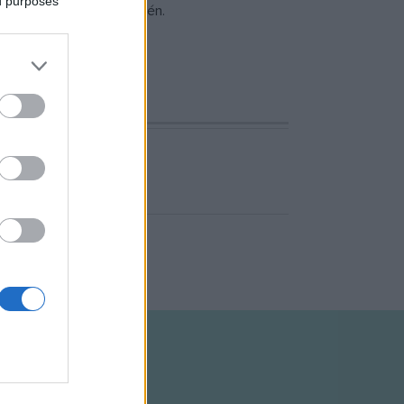
ed purposes
rtté a 2000-es évek elején.