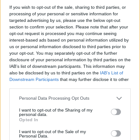
dokumentumfilmek esetében Szabó Szonja (rendező,
If you wish to opt-out of the sale, sharing to third parties, or
processing of your personal or sensitive information for
forgatókönyvíró, operatőr) és dr. Takó Sándor (producer,
targeted advertising by us, please use the below opt-out
filmrendező, az első netflixes forgalmazású magyar film,
A
section to confirm your selection. Please note that after your
martfűi rém
producere) is helyet foglal a zsűriben. A
opt-out request is processed you may continue seeing
interest-based ads based on personal information utilized by
fotópályázatra beérkező műveket pedig többek között
us or personal information disclosed to third parties prior to
Arató Alíz fotóművész és Szita János (fotográfus, az ELTE
your opt-out. You may separately opt-out of the further
BTK Művészetelméleti és Médiakutatási Intézet
disclosure of your personal information by third parties on the
IAB’s list of downstream participants. This information may
Filmtudományi Tanszékének oktatója) zsűrizik.
also be disclosed by us to third parties on the
IAB’s List of
Downstream Participants
that may further disclose it to other
A fotópályázat a „Kontrasztok a közösségekben” téma
third parties.
mentén várja amatőr és profi fotósok alkotásait, míg az
Please note that this website/app uses one or more Google
Personal Data Processing Opt Outs
amatőr dokumentumfilmesek számára „Közösségeink
services and may gather and store information including but
not limited to your visit or usage behaviour. You may click to
I want to opt-out of the Sharing of my
ereje” címmel írták ki a felhívást.
personal data.
grant or deny consent to Google and its third-party tags to
Opted In
use your data for below specified purposes in below Google
A nyertes fotókat kiállításon mutatják be, a legjobb rövid
consent section.
I want to opt-out of the Sale of my
Personal Data.
dokumentumfilmeket pedig a 2023. február 9-én induló