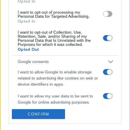
Opted In
Doku7 sorozatban is láthatják majd a nézők a K11-ben. A
I want to opt-out of processing my
pályázatokon
történő részvétel nyílt és díjmentes, bárki
Personal Data for Targeted Advertising.
Opted In
nevezhet életkortól és tapasztalattól függetlenül.
I want to opt-out of Collection, Use,
Retention, Sale, and/or Sharing of my
Personal Data that Is Unrelated with the
Purposes for which it was collected.
Opted Out
DOKU7
DOKUMENTUMFILM
ERÖMŰVHÁZ NONPROFIT KFT.
Google consents
I want to allow Google to enable storage
ERZSÉBETVÁROS
K11
PROGRAM
VETÍTÉSSOROZAT
related to advertising like cookies on web or
device identifiers in apps.
MEGOSZTÁS
I want to allow my user data to be sent to
Google for online advertising purposes.
I want to allow Google to send me
CONFIRM
personalized advertising.