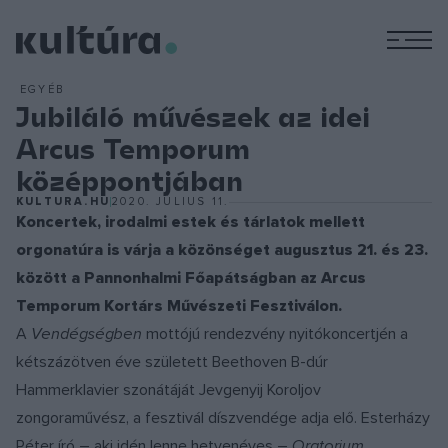
M
EGYÉB
Jubiláló művészek az idei
Arcus Temporum
középpontjában
KULTURA.HU
2020. JÚLIUS 11.
Koncertek, irodalmi estek és tárlatok mellett
orgonatúra is várja a közönséget augusztus 21. és 23.
között a Pannonhalmi Főapátságban az Arcus
Temporum Kortárs Művészeti Fesztiválon.
A
Vendégségben
mottójú rendezvény nyitókoncertjén a
kétszázötven éve született Beethoven B-dúr
Hammerklavier szonátáját Jevgenyij Koroljov
zongoraművész, a fesztivál díszvendége adja elő. Esterházy
Péter író – aki idén lenne hetvenéves –
Oratorium