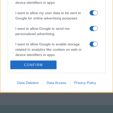
device identifiers in apps.
közreműködésével.
I want to allow my user data to be sent to
Google for online advertising purposes.
A részletes program az
www.arcustemporum.com
oldalon
olvasható.
I want to allow Google to send me
personalized advertising.
I want to allow Google to enable storage
related to analytics like cookies on web or
device identifiers in apps.
ARCUS TEMPORUM KORTÁRS MŰVÉSZETI FESZTIVÁL
FESZTIVÁL
CONFIRM
I want to allow Google to enable storage
related to functionality of the website or app.
PANNONHALMI FŐAPÁTSÁG
PROGRAM
I want to allow Google to enable storage
Data Deletion
Data Access
Privacy Policy
MEGOSZTÁS
related to personalization.
I want to allow Google to enable storage
related to security, including authentication
functionality and fraud prevention, and other
user protection.