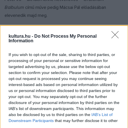
Balbulum
című műve pedig Mácsai Pál előadásában
elevenedik majd meg.
Az idei fesztiválon az egyébként a nagyközönség elől elzárt
kultura.hu -
Do Not Process My Personal
terek is megnyílnak. Az orgonatúra alatt a Pannonhalmi
Information
Főapátságban lévő összes orgonát bemutatják és
If you wish to opt-out of the sale, sharing to third parties, or
megszólaltatják, és az érdeklődőket elkalauzolják egyebek
processing of your personal or sensitive information for
között a Gyilokfolyosóra, amely a tatárjárás idején negyven
targeted advertising by us, please use the below opt-out
szerzetesnek nyújtott védelmet.
section to confirm your selection. Please note that after your
opt-out request is processed you may continue seeing
interest-based ads based on personal information utilized by
A közönség beszélgetést hallhat Tolnai Ottó költővel, Keller
us or personal information disclosed to third parties prior to
András hegedűművész, a fesztivál művészeti vezetője és
your opt-out. You may separately opt-out of the further
disclosure of your personal information by third parties on the
Anu Komsi szoprán Kurtág György
Kafka-töredékek
című
IAB’s list of downstream participants. This information may
művét mutatja be. A látogatók megtekinthetik Meinrad
also be disclosed by us to third parties on the
IAB’s List of
Dufner bencés atya, író, festő- és képzőművész
Downstream Participants
that may further disclose it to other
third parties.
installációját, fellép a Nagy János Trió, Batta András