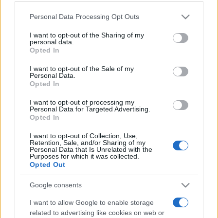
zenetörténész
Vendégségben Beethovennél 3
Please note that this website/app uses one or more Google
Personal Data Processing Opt Outs
services and may gather and store information including but
történetben
címmel tart előadást.
not limited to your visit or usage behaviour. You may click to
I want to opt-out of the Sharing of my
personal data.
grant or deny consent to Google and its third-party tags to
Opted In
Beethoven 3. (c -moll) zongoraversenyét Jevgenyij Koroljov
use your data for below specified purposes in below Google
consent section.
és a Concerto Budapest adja elő Keller András
I want to opt-out of the Sale of my
Personal Data.
vezényletével, elhangzik Beethoven
6. Pastorale
Opted In
szimfóniája, és ezen az esten lesz Csalog Gábor
I want to opt-out of processing my
Himnusztöredékek
című darabjának ősbemutatója is a
Personal Data for Targeted Advertising.
Opted In
Szabad Hangok Énekegyüttes és Csalog Gábor
Kamaraegyüttese előadásában a szerző dirigálásával.
I want to opt-out of Collection, Use,
Retention, Sale, and/or Sharing of my
Personal Data that Is Unrelated with the
Purposes for which it was collected.
A záró koncerten Vidovszky László
Promenád
című műve
Opted Out
mellett Beethoven XVI. (F-dúr) vonósnégyese, Bach d-moll
Google consents
zongoraversenye, valamint egy Messiaen-darab,
Az isteni
I want to allow Google to enable storage
jelenlét
három kis liturgiája hangzik el a Concerto Budapest,
related to advertising like cookies on web or
Csalog Gábor, a Purcell Kórus, Bruno Perrault és Ránki Fülöp