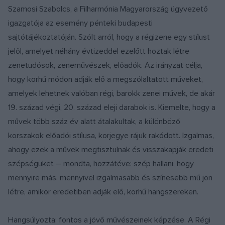
Szamosi Szabolcs, a Filharmónia Magyarország ügyvezető
igazgatója az esemény pénteki budapesti
sajtótájékoztatóján. Szólt arról, hogy a régizene egy stílust
jelöl, amelyet néhány évtizeddel ezelőtt hoztak létre
zenetudósok, zeneművészek, előadók. Az irányzat célja,
hogy korhű módon adják elő a megszólaltatott műveket,
amelyek lehetnek valóban régi, barokk zenei művek, de akár
19. század végi, 20. század eleji darabok is. Kiemelte, hogy a
művek több száz év alatt átalakultak, a különböző
korszakok előadói stílusa, korjegye rájuk rakódott. Izgalmas,
ahogy ezek a művek megtisztulnak és visszakapják eredeti
szépségüket – mondta, hozzátéve: szép hallani, hogy
mennyire más, mennyivel izgalmasabb és színesebb mű jön
létre, amikor eredetiben adják elő, korhű hangszereken.
Hangsúlyozta: fontos a jövő művészeinek képzése. A Régi