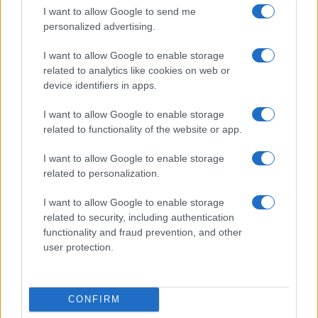
I want to allow Google to send me
két kantátáját szólisták fellépésével. Kitért arra, hogy július
personalized advertising.
3-án a mesterkurzusokat vezető professzorok
kamarakoncerttel lépnek a közönség elé. Baráth Emőke és
I want to allow Google to enable storage
related to analytics like cookies on web or
Elisabeth Scholl énekkurzust, Kalló Zsolt hegedű-, Kertész
device identifiers in apps.
Ildikó fuvola-, Nagy Réka viola da gamba, Szokos Augustin
csembaló kurzust tart. Hozzátette: ő maga a fesztivál
I want to allow Google to enable storage
related to functionality of the website or app.
folyamán kamarazene mesterkurzust vezet Kalló Zsolttal.
Hozzátette: július 8-án, a zárókoncert előtt a kurzusok
I want to allow Google to enable storage
résztvevői ingyenes hangversenyen lépnek a közönség elé.
related to personalization.
I want to allow Google to enable storage
related to security, including authentication
functionality and fraud prevention, and other
user protection.
CONFIRM