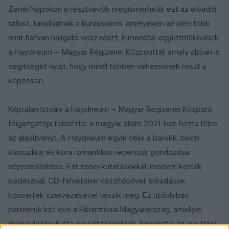
Zenei Napokon a résztvevők megismerhetik ezt az előadói
stílust, tanulhatnak a kurzusokon, amelyeken az idén több
mint hatvan hallgató vesz részt. Elmondta: együttműködnek
a Haydneum – Magyar Régizenei Központtal, amely abban is
segítséget nyújt, hogy minél többen vehessenek részt a
képzésen.
Káptalan István, a Haydneum – Magyar Régizenei Központ
főigazgatója felidézte: a magyar állam 2021-ben hozta létre
az alapítványt. A Haydneum egyik célja a barokk, bécsi
klasszikus és kora romantikus repertoár gondozása,
népszerűsítése. Ezt zenei kutatásokkal, modern kották
kiadásával, CD-felvételek készítésével, előadások,
koncertek szervezésével teszik meg. Ez utóbbiban
partnerük két éve a Filharmónia Magyarország, amellyel
megalakulásuk óta együttműködnek. Elmondta: az idei Régi