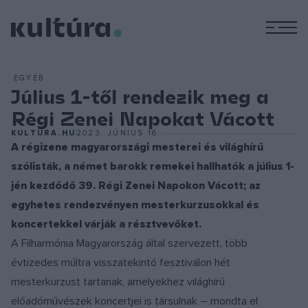
M
EGYÉB
Július 1-től rendezik meg a
Régi Zenei Napokat Vácott
KULTURA.HU
2023. JÚNIUS 16.
A régizene magyarországi mesterei és világhírű
szólisták, a német barokk remekei hallhatók a július 1-
jén kezdődő 39. Régi Zenei Napokon Vácott; az
egyhetes rendezvényen mesterkurzusokkal és
koncertekkel várják a résztvevőket.
A Filharmónia Magyarország által szervezett, több
évtizedes múltra visszatekintő fesztiválon hét
mesterkurzust tartanak, amelyekhez világhírű
előadóművészek koncertjei is társulnak – mondta el