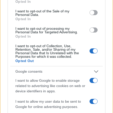
Opted In
use your data for below specified purposes in below Google
consent section.
I want to opt-out of the Sale of my
Mint mondta, a fesztivál keretében három nagyszabású
Personal Data.
Opted In
koncertet rendeznek a Fehérek Templomában július 1-jén, 5-
én és 8-án. A nyitókoncerten július 1-jén a Capella Savaria és
I want to opt-out of processing my
Personal Data for Targeted Advertising.
a Purcell Kórus mutatja be a német barokk remekeit az
Opted In
európai régizene egyik legnagyobb alakja, Marcus Creed
I want to opt-out of Collection, Use,
vezényletével. A koncerten Händel és Strattner művei
Retention, Sale, and/or Sharing of my
Personal Data that Is Unrelated with the
szólalnak meg.
Purposes for which it was collected.
Opted Out
Július 5-én a Savaria Barokk Zenekar és a
Google consents
Capella Du Mont kamarakórus ad
hangversenyt, amelyen a francia barokk
I want to allow Google to enable storage
zene egyik kiemelkedő alkotója, Henry Du
related to advertising like cookies on web or
Mont motettái hangzanak el.
device identifiers in apps.
I want to allow my user data to be sent to
Elmondta: a július 8-i zárókoncerten vezényletével a Purcell
Google for online advertising purposes.
Kórus és az Orfeo Zenekar adja elő Johann Sebastian Bach