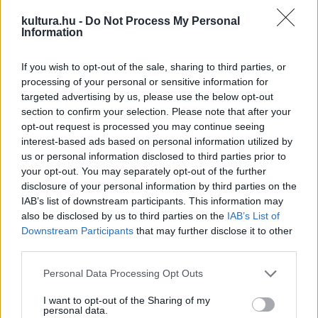
Zenei Napokon a nyitó- és zárókoncertet szervezik
kultura.hu -
Do Not Process My Personal
közösen a Filharmónia Magyarországgal, továbbá a
Information
kurzusokon résztvevők közül több mint 30 főt támogatnak
If you wish to opt-out of the sale, sharing to third parties, or
ösztöndíjjal.
processing of your personal or sensitive information for
targeted advertising by us, please use the below opt-out
Vashegyi György, a Magyar Művészeti Akadémia elnöke, az
section to confirm your selection. Please note that after your
opt-out request is processed you may continue seeing
Orfeo Zenekar és a Purcell Kórus művészeti vezetője
interest-based ads based on personal information utilized by
kiemelte: a nyitó és zárókoncerten működik közre a
us or personal information disclosed to third parties prior to
Haydneum két rezidens együttese, a Purcell Kórus, illetve az
your opt-out. You may separately opt-out of the further
disclosure of your personal information by third parties on the
Orfeo Zenekar.
IAB’s list of downstream participants. This information may
also be disclosed by us to third parties on the
IAB’s List of
Downstream Participants
that may further disclose it to other
third parties.
Please note that this website/app uses one or more Google
Personal Data Processing Opt Outs
services and may gather and store information including but
not limited to your visit or usage behaviour. You may click to
I want to opt-out of the Sharing of my
personal data.
grant or deny consent to Google and its third-party tags to