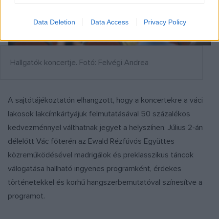
Data Deletion
Data Access
Privacy Policy
Hallgatók koncertje. Fotó: Felvégi Andrea
A sajtótájékoztatón elhangzott, hogy a koncertekre a váci
lakosok lakcímkártyájuk felmutatásával 50 százalékos
kedvezménnyel válthatnak jegyet a helyszínen. Július 2-án
délelőtt Vác főterén az Ewald Rézfúvós Együttes
közreműködésével madrigálok és preklasszikus táncok
válogatása hallható ingyenes programként, érdekes
történetekkel és korhű hangszerbemutatóval színesítve a
programot.