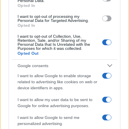
Personal Data.
gazdát, így elősegítve a könyvek újrahasznosítását” –
Opted In
emelte ki Sándor Gabriella, a Libri–Bookline marketing- és
I want to opt-out of processing my
kommunikációs igazgatója.
Personal Data for Targeted Advertising.
Opted In
A Margó szervezői igazi
I want to opt-out of Collection, Use,
Retention, Sale, and/or Sharing of my
különlegességekkel is készülnek a
Personal Data that Is Unrelated with the
júniusi eseményre.
Purposes for which it was collected.
Opted Out
Lesz irodalmi stand-up est többek között Litkai Gergellyel,
Google consents
Ráskó Eszterrel és Tóth Eduval, írók és zenészek
I want to allow Google to enable storage
dallamokkal átszőtt produkciója Balla Gergely, Deres
related to advertising like cookies on web or
device identifiers in apps.
Kornélia, Fehér Renátó, Horváth Benji, Jónás Vera, Kustos
Júlia, Németh Róbert és a Platon Karataev duó
I want to allow my user data to be sent to
közreműködésével, valamint a Margón vetítik premier előtt
Google for online advertising purposes.
Papp Gábor Zsigmond Bereményi Gézáról készült
I want to allow Google to send me
dokumentumfilmjét, a programon fellép Járai Márk a Halott
personalized advertising.