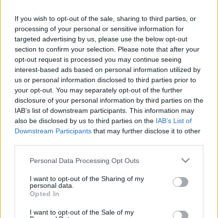
elmúlt évek hagyományait követve találkozhatunk majd az
If you wish to opt-out of the sale, sharing to third parties, or
idei Libri irodalmi díjasokkal is.
processing of your personal or sensitive information for
targeted advertising by us, please use the below opt-out
„A Bookline-nál büszkék vagyunk arra, hogy tíz éve kiemelt
section to confirm your selection. Please note that after your
opt-out request is processed you may continue seeing
támogatói lehetünk a Margó Irodalmi Fesztiválnak, a kerek
interest-based ads based on personal information utilized by
évforduló kapcsán több újdonsággal is készülünk a
us or personal information disclosed to third parties prior to
rendezvényre. Itt állítjuk fel először a Bookline Teraszt, ami
your opt-out. You may separately opt-out of the further
disclosure of your personal information by third parties on the
az olvasás élményének új dimenzióját mutatja meg, hiszen
IAB’s list of downstream participants. This information may
az nemcsak a könyvek értékesítését szolgálja, hanem
also be disclosed by us to third parties on the
IAB’s List of
közösségi térként is funkcionál.
Downstream Participants
that may further disclose it to other
third parties.
A rendezvény ideje alatt kiemelt figyelmet fordítunk a
Please note that this website/app uses one or more Google
Personal Data Processing Opt Outs
services and may gather and store information including but
fenntarthatóságra is, a Margón induló Bookline Zöld program
not limited to your visit or usage behaviour. You may click to
I want to opt-out of the Sharing of my
megnyitójaként Litkai Gergely vezetésével beszélgetést
personal data.
grant or deny consent to Google and its third-party tags to
Opted In
szerveztünk a témában, továbbá június 12-én Könyvcsere
use your data for below specified purposes in below Google
consent section.
Piknikre hívjuk az olvasókat, ahol több száz mű cserélhet
I want to opt-out of the Sale of my