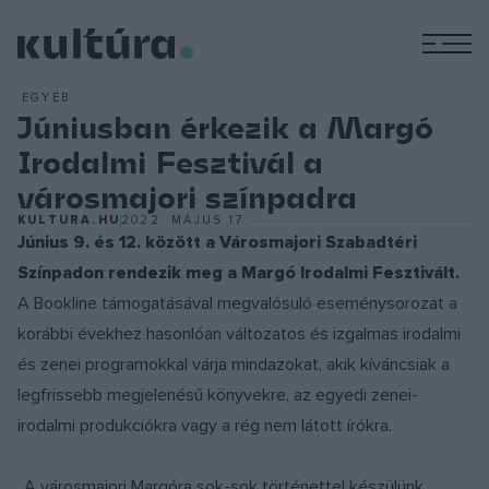
M
EGYÉB
Júniusban érkezik a Margó
Irodalmi Fesztivál a
városmajori színpadra
KULTURA.HU
2022. MÁJUS 17.
Június 9. és 12. között a Városmajori Szabadtéri
Színpadon rendezik meg a Margó Irodalmi Fesztivált.
A Bookline támogatásával megvalósuló eseménysorozat a
korábbi évekhez hasonlóan változatos és izgalmas irodalmi
és zenei programokkal várja mindazokat, akik kíváncsiak a
legfrissebb megjelenésű könyvekre, az egyedi zenei-
irodalmi produkciókra vagy a rég nem látott írókra.
„A városmajori Margóra sok-sok történettel készülünk,