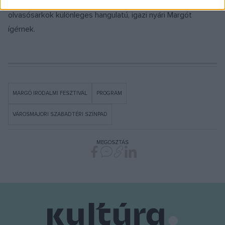
szabadtéri játszóhely, a pop-up Bookline bolt és
olvasósarkok különleges hangulatú, igazi nyári Margót
ígérnek.
MARGÓ IRODALMI FESZTIVÁL
PROGRAM
VÁROSMAJORI SZABADTÉRI SZÍNPAD
MEGOSZTÁS