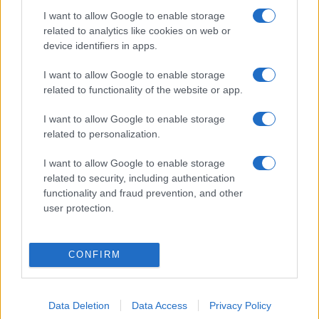
Pénzből. Az esti programokra a
Városmajori Szabadtéri
I want to allow Google to enable storage
Színpad
honlapján érhetők el a belépőjegyek.
related to analytics like cookies on web or
device identifiers in apps.
A Margón kerül sor a Mastercard egyedülálló
I want to allow Google to enable storage
kezdeményezésének, az Alkotótárs ösztöndíjprogram
related to functionality of the website or app.
díjátadójára, amelyet a kiíró a
Könyves Magazin
szakmai
I want to allow Google to enable storage
együttműködésében valósít meg. A tavaly útjára indított
related to personalization.
pályázat célja a fiatal, de már nem pályakezdő szerzők
támogatása, hogy segítségével a két díjazott egy évig
I want to allow Google to enable storage
related to security, including authentication
csakis az alkotásnak szentelhesse idejét.
functionality and fraud prevention, and other
user protection.
A nyári Margónak ezúttal is a 2021-ben megújult, idén 100.
születésnapját ünneplő
Városmajori Szabadtéri Színpad
lesz
CONFIRM
a helyszíne, ami az irodalmi fesztivál mellett egész nyáron
változatos programkínálattal várja a nagyközönséget. A
több száz éves parkban a modern, 800 férőhelyes
Data Deletion
Data Access
Privacy Policy