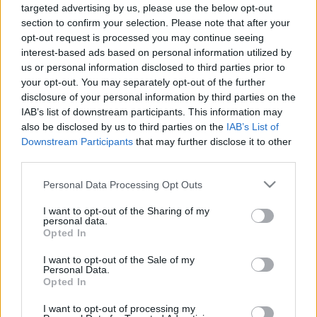
targeted advertising by us, please use the below opt-out
Szerintük a bolygóegyüttállás egy olyan anomália lehetett,
section to confirm your selection. Please note that after your
amely a bölcseket is indulásra késztette.
opt-out request is processed you may continue seeing
interest-based ads based on personal information utilized by
us or personal information disclosed to third parties prior to
A
Megváltó az általánosan elfogadott elméletek szerint i.e.
your opt-out. You may separately opt-out of the further
3 és i.sz. 1 között születhetett
. A kutatók Máté evangéliuma
disclosure of your personal information by third parties on the
segítségével következtették ki a bolygók helyzetét, és
IAB’s list of downstream participants. This information may
also be disclosed by us to third parties on the
IAB’s List of
ennek segítségével derült ki, hogy csillag i.e. 2-ben június 17-
Downstream Participants
that may further disclose it to other
én jelent meg az égen: a bolygók ekkor álltak a legközelebb
third parties.
egymáshoz, és fényük ekkor lehetett a leginkább világos.
Please note that this website/app uses one or more Google
Personal Data Processing Opt Outs
services and may gather and store information including but
Reneke szerint bár hagyományosan december lett a
not limited to your visit or usage behaviour. You may click to
I want to opt-out of the Sharing of my
personal data.
grant or deny consent to Google and its third-party tags to
karácsony elfogadott időpontja, az nem jelenti azt, hogy a
Opted In
use your data for below specified purposes in below Google
bibliai események is akkor történetek. Az egyház választása
consent section.
I want to opt-out of the Sale of my
ugyanis a fény sötétség felett aratott győzelmének pogány
Personal Data.
Opted In
ünnepe miatt esett a téli napforduló idejére.
I want to opt-out of processing my