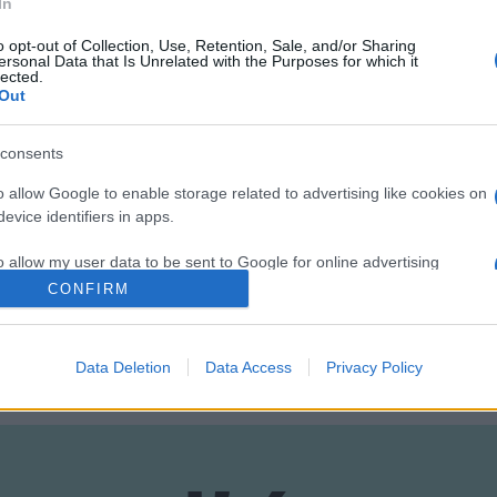
In
integy 130-135 millió korona (2,08-2,16 milliárd forint) körül m
o opt-out of Collection, Use, Retention, Sale, and/or Sharing
eresen a támogatók adják.
ersonal Data that Is Unrelated with the Purposes for which it
lected.
Out
ott performanszból. Fotó: AFP/Michal Cizek
consents
o allow Google to enable storage related to advertising like cookies on
evice identifiers in apps.
o allow my user data to be sent to Google for online advertising
s.
CONFIRM
to allow Google to send me personalized advertising.
Data Deletion
Data Access
Privacy Policy
o allow Google to enable storage related to analytics like cookies on
evice identifiers in apps.
o allow Google to enable storage related to functionality of the website