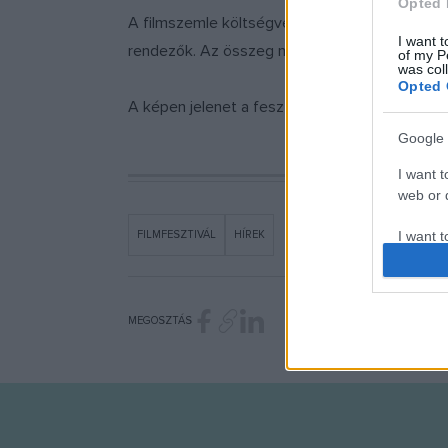
Opted 
A filmszemle költségvetése az utóbbi években m
I want t
rendezők. Az összeg nagyobb részét rendsz
of my P
was col
Opted 
A képen jelenet a fesztivál nyitógáláján előad
Google 
I want t
web or d
I want t
FILMFESZTIVÁL
HÍREK
purpose
I want 
MEGOSZTÁS
I want t
web or d
I want t
or app.