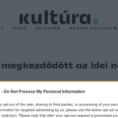
T
VIDEÓ
HAJÓGYÁR
MAGYAR KULTÚRA M
 megkezdődött az idei 
roi (Szuperhősök) című alkotásának bemutatójával péntek
 -
Do Not Process My Personal Information
ztivál, Kelet-Európa egyetlen A kategóriás filmszemléje.
lkotóinak mintegy 170 filmjét láthatják az érdeklődők. Az ünnepél
to opt-out of the sale, sharing to third parties, or processing of your per
formation for targeted advertising by us, please use the below opt-out s
r selection. Please note that after your opt-out request is processed y
is ellátogatnak. A filmrajongók, akik ilyenkor nagy számban ellepi