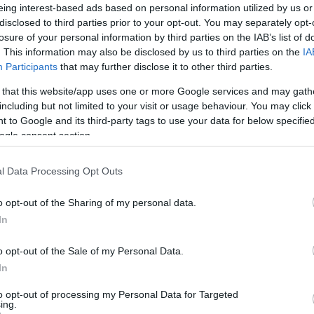
eing interest-based ads based on personal information utilized by us or
l, aki Kristályglóbuszt kap a világ filmművészetét gazdagító ren
disclosed to third parties prior to your opt-out. You may separately opt-
losure of your personal information by third parties on the IAB’s list of
árógáláján személyesen veszi át.
. This information may also be disclosed by us to third parties on the
IA
Participants
that may further disclose it to other third parties.
zintén a gálán veheti át a fesztivál elnökének díját, csakúgy, min
 that this website/app uses one or more Google services and may gath
tán újra Karlovy Varyba látogat Liev Schreiber amerikai színész, f
including but not limited to your visit or usage behaviour. You may click 
 to Google and its third-party tags to use your data for below specifi
ogle consent section.
uszon kívül pénzjutalom is jár.
l Data Processing Opt Outs
vetítenek, de ezúttal nincs köztük magyar 
o opt-out of the Sharing of my personal data.
e
szekció, amely a fiatal kelet-európai filmeseknek nyújtott bemu
In
g bármely táján élő pályakezdő alkotók bemutatkozhatnak.
o opt-out of the Sale of my Personal Data.
In
etik majd Nemes Anna és Csuja László
Szelíd
című alkotását, val
mjét is.
to opt-out of processing my Personal Data for Targeted
ing.