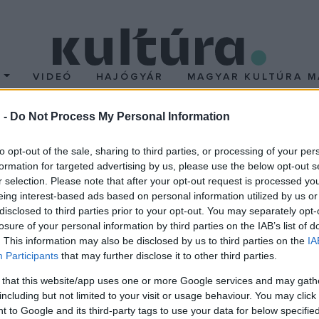
T
VIDEÓ
HAJÓGYÁR
MAGYAR KULTÚRA M
 -
Do Not Process My Personal Information
télkezési kiváltságot a
to opt-out of the sale, sharing to third parties, or processing of your per
formation for targeted advertising by us, please use the below opt-out s
agynak
r selection. Please note that after your opt-out request is processed y
eing interest-based ads based on personal information utilized by us or
a királynak, hogy birtokain élő jobbágyait az ország számos bíráj
disclosed to third parties prior to your opt-out. You may separately opt-
losure of your personal information by third parties on the IAB’s list of
általuk lakott földek. Az ország szabadsága értelmében azonban 
. This information may also be disclosed by us to third parties on the
IA
gazságot követelni. Károly Róbert meghagyta a nádornak, az ország
Participants
that may further disclose it to other third parties.
gyait és birtoktalan szolgálóit ítélőszékeik elé idézni. A jobbágy
 that this website/app uses one or more Google services and may gath
.
including but not limited to your visit or usage behaviour. You may click 
 to Google and its third-party tags to use your data for below specifi