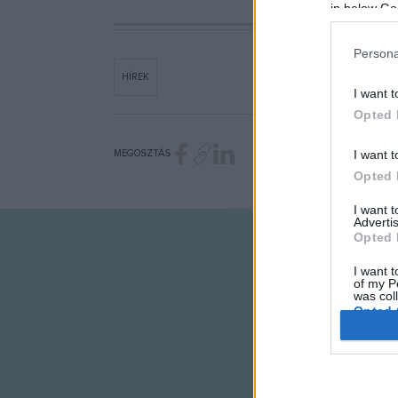
in below Go
Persona
HÍREK
I want t
Opted 
I want t
MEGOSZTÁS
Opted 
I want 
Advertis
Opted 
I want t
of my P
was col
Opted 
Google 
I want t