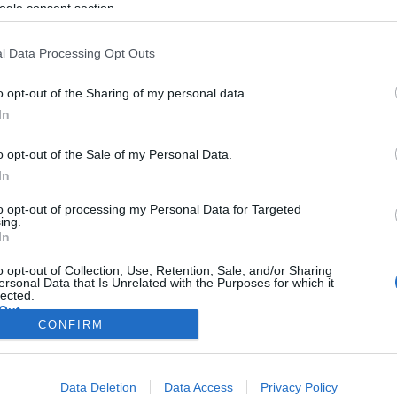
ogle consent section.
l Data Processing Opt Outs
o opt-out of the Sharing of my personal data.
In
o opt-out of the Sale of my Personal Data.
In
to opt-out of processing my Personal Data for Targeted
ing.
In
o opt-out of Collection, Use, Retention, Sale, and/or Sharing
ersonal Data that Is Unrelated with the Purposes for which it
lected.
Out
CONFIRM
consents
Data Deletion
Data Access
Privacy Policy
o allow Google to enable storage related to advertising like cookies on