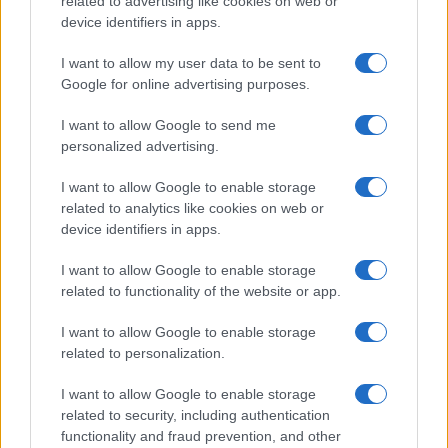
related to advertising like cookies on web or
Čulik - 2001/2002 Agyő, kedvesem!
device identifiers in apps.
Talbot - 2001/2002 Az orleansi szűz
Anselme - 2001/2002 Fösvény
I want to allow my user data to be sent to
Google for online advertising purposes.
Bolond - 2002/2003 Lear király
Buga Jóska - 2002/2003 Indul a bakterház
I want to allow Google to send me
personalized advertising.
Zsellyey Balogh Ábel - 2002/2003 Úri muri
Polgármester - 2003/2004 Az öreg hölgy látogatása
I want to allow Google to enable storage
Sipos - 2003/2004 Üvegcipő
related to analytics like cookies on web or
device identifiers in apps.
Don Louis - 2003/2004 Don Juan
Gábor főangyal, Agg eretnek, Kepler, Lovel, Tudós -
I want to allow Google to enable storage
2004/2005 Az ember tragédiája
related to functionality of the website or app.
Harold Gorringer - 2004/2005 Komédia a sötétben
I want to allow Google to enable storage
Lamberto Laudisi - 2004/2005 Így van, ha így tetszik
related to personalization.
Professzor - 2005/2006 Az ajtó
I want to allow Google to enable storage
Anders Lundestad - 2005/2006 A fiatalok szövetsége
related to security, including authentication
Bicke B. László - 2005/2006 A magyar zombi
functionality and fraud prevention, and other