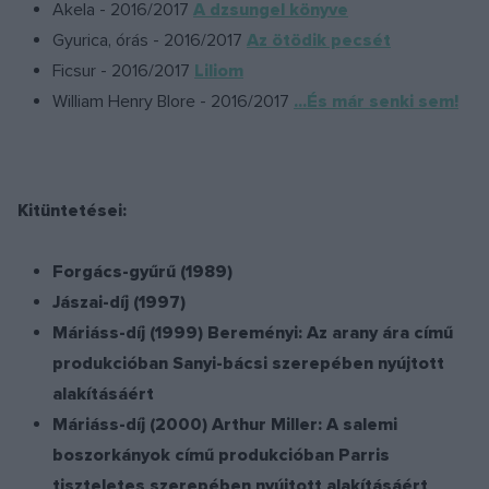
Akela - 2016/2017
A dzsungel könyve
Gyurica, órás - 2016/2017
Az ötödik pecsét
Ficsur - 2016/2017
Liliom
William Henry Blore - 2016/2017
...És már senki sem!
Kitüntetései:
Forgács-gyűrű (1989)
Jászai-díj (1997)
Máriáss-díj (1999) Bereményi: Az arany ára című
produkcióban Sanyi-bácsi szerepében nyújtott
alakításáért
Máriáss-díj (2000) Arthur Miller: A salemi
boszorkányok című produkcióban Parris
tiszteletes szerepében nyújtott alakításáért