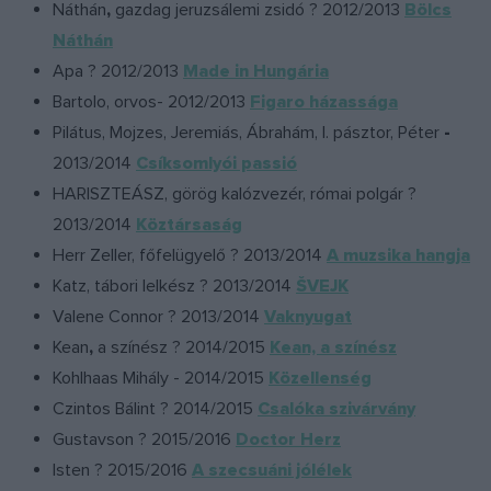
Náthán
,
gazdag jeruzsálemi zsidó ? 2012/2013
Bölcs
Náthán
Apa ? 2012/2013
Made in Hungária
Bartolo, orvos- 2012/2013
Figaro házassága
Pilátus, Mojzes, Jeremiás, Ábrahám, I. pásztor, Péter
-
2013/2014
Csíksomlyói passió
HARISZTEÁSZ, görög kalózvezér, római polgár ?
2013/2014
Köztársaság
Herr Zeller, főfelügyelő ? 2013/2014
A muzsika hangja
Katz, tábori lelkész ? 2013/2014
ŠVEJK
Valene Connor ? 2013/2014
Vaknyugat
Kean
,
a színész ? 2014/2015
Kean, a színész
Kohlhaas Mihály - 2014/2015
Közellenség
Czintos Bálint ? 2014/2015
Csalóka szivárvány
Gustavson ? 2015/2016
Doctor Herz
Isten ? 2015/2016
A szecsuáni jólélek