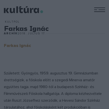
M
KULTPOL
Farkas Ignác
ARCHÍV
2018. JÚLIUS 17.
Farkas Ignác
Született: Gyöngyös, 1959. augusztus 19. Gimnáziumban
érettségizik, a főiskola előtt a szegedi Minerva amatőr
együttes tagja. majd 1980-tól a budapesti Színház- és
Filmművészeti Főiskola hallgatója. A diploma kézhezvétele
után Ruszt Józsefhez szerződik, a Hevesi Sándor Színház
társulatához, ahol főiskolásként két produkcióban is