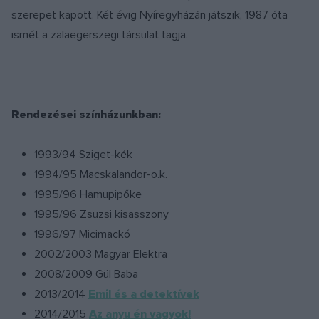
szerepet kapott. Két évig Nyíregyházán játszik, 1987 óta
ismét a zalaegerszegi társulat tagja.
Rendezései színházunkban:
1993/94 Sziget-kék
1994/95 Macskalandor-o.k.
1995/96 Hamupipőke
1995/96 Zsuzsi kisasszony
1996/97 Micimackó
2002/2003 Magyar Elektra
2008/2009 Gül Baba
2013/2014
Emil és a detektívek
2014/2015
Az anyu én vagyok!