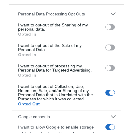
third parties.
Balú - 1997/98
A dzsungel könyve
Sceledrus - 1997/98 A hetvenkedő katona
Please note that this website/app uses one or more Google
Personal Data Processing Opt Outs
services and may gather and store information including but
Decius - 1997/98
Caligula helytartója
not limited to your visit or usage behaviour. You may click to
I want to opt-out of the Sharing of my
Le Bret - 1997/98 Cyrano de Bergerac
personal data.
grant or deny consent to Google and its third-party tags to
Opted In
Göndör Sándor - 1998/99 A falu rossza
use your data for below specified purposes in below Google
consent section.
Roo - 1998/99 A tizenhetedik baba nyara
I want to opt-out of the Sale of my
Personal Data.
Monori - 1998/99 Az arany ára
Opted In
Moser - 1998/99 Haramiák
I want to opt-out of processing my
Hektor - 1998/99 Ők tudják mi a szerelem
Personal Data for Targeted Advertising.
Opted In
Dr. Hubert Blorna - 1999/2000 Katharina Blum
Gálfy - 1999/2000 Tizedes meg a többiek
I want to opt-out of Collection, Use,
Retention, Sale, and/or Sharing of my
Férfi - 1999/2000 Végállomás
Personal Data that Is Unrelated with the
Purposes for which it was collected.
Parris - 2000/2001 A salemi boszorkányok
Opted Out
Lucien Ouvrier - 2000/2001 Fekete Péter
Google consents
Tornyai - 2000/2001 Tisztújítás
Bacon - 2001/2002 Shakespeare királynője
I want to allow Google to enable storage