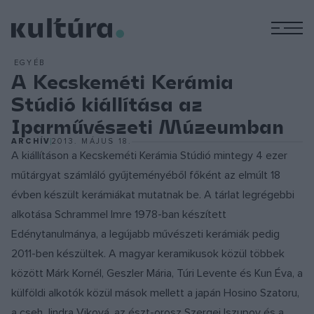
M
EGYÉB
A Kecskeméti Kerámia
Stúdió kiállítása az
Iparművészeti Múzeumban
ARCHÍV
2013. MÁJUS 18.
A kiállításon a Kecskeméti Kerámia Stúdió mintegy 4 ezer
műtárgyat számláló gyűjteményéből főként az elmúlt 18
évben készült kerámiákat mutatnak be. A tárlat legrégebbi
alkotása Schrammel Imre 1978-ban készített
Edénytanulmánya, a legújabb művészeti kerámiák pedig
2011-ben készültek. A magyar keramikusok közül többek
között Márk Kornél, Geszler Mária, Túri Levente és Kun Éva, a
külföldi alkotók közül mások mellett a japán Hosino Szatoru,
a cseh Jindra Viková, az észt-orosz Szergej Iszupov és a