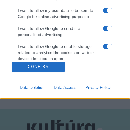
nemzetközi és hazai tekintélyét a történelmi változások
I want to allow my user data to be sent to
sem tépázták meg, annak köszönhetően, hogy a
Google for online advertising purposes.
kezdetektől nyitott a legkülönbözőbb irányzatok, műfai
I want to allow Google to send me
sajátosságok és művészi kísérletek iránt.
personalized advertising.
I want to allow Google to enable storage
related to analytics like cookies on web or
device identifiers in apps.
CONFIRM
HÍREK
I want to allow Google to enable storage
related to functionality of the website or app.
MEGOSZTÁS
Data Deletion
Data Access
Privacy Policy
I want to allow Google to enable storage
related to personalization.
I want to allow Google to enable storage
related to security, including authentication
functionality and fraud prevention, and other
user protection.