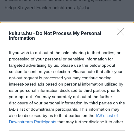
belga Steyaert Frank munkáit mutatják be.
Takács Imre, az Iparművészeti Múzeum főigazgatója a
kiállítás megnyitóján felidézte, hogy másfél évvel ezelőtt
kultura.hu -
Do Not Process My Personal
Information
látogatott el kollégáival Kecskemétre, "ahol váratlanul
művészeti szempontból is kiváló, óriási gyűjteményben
If you wish to opt-out of the sale, sharing to third parties, or
találtam magam". Az 1978 óta folyamatosan működő
processing of your personal or sensitive information for
targeted advertising by us, please use the below opt-out
kerámiaműhely gyűjteményében több mint 40 ország 799
section to confirm your selection. Please note that after your
művésze képviselteti magát, ami már önmagában is egy
opt-out request is processed you may continue seeing
teljes múzeum - tette hozzá.
interest-based ads based on personal information utilized by
us or personal information disclosed to third parties prior to
your opt-out. You may separately opt-out of the further
disclosure of your personal information by third parties on the
IAB’s list of downstream participants. This information may
also be disclosed by us to third parties on the
IAB’s List of
Halász János kultúráért felelős államtitkár
Downstream Participants
that may further disclose it to other
megnyitóbeszédében kifejtette: a kultúrában az
third parties.
együttműködés komoly lehetőségeket tartogat és erre sok