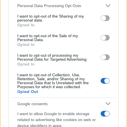
Please note that this website/app uses one or more Google
Personal Data Processing Opt Outs
jó példa van. Hozzátette, hogy az országos nagy múzeumok
services and may gather and store information including but
már elindultak az együttműködés útján, saját
not limited to your visit or usage behaviour. You may click to
I want to opt-out of the Sharing of my
personal data.
grant or deny consent to Google and its third-party tags to
gyűjteményeikből az ország több településén rendeznek
Opted In
use your data for below specified purposes in below Google
kiállítást. "Ez fordítva is működik, erre példa a kecskeméti
consent section.
I want to opt-out of the Sale of my
műhely mostani kiállítása is. A budapesti intézmények, mint
Personal Data.
Opted In
például az Iparművészeti Múzeum is, befogadnak olyan
gyűjteményeket és anyagokat, amelyek a fővárosban ritkán
I want to opt-out of processing my
Personal Data for Targeted Advertising.
láthatók" - hangsúlyozta az államtitkár.
Opted In
I want to opt-out of Collection, Use,
A Nemzetközi Kerámia Stúdió az 1970 és 1977 közötti
Retention, Sale, and/or Sharing of my
Personal Data that Is Unrelated with the
években jött létre és máig Magyarország egyik
Purposes for which it was collected.
Opted Out
legjelentősebb, folyamatosan működő alkotótelepe. A
műhelyt a kezdetektől 2011 végéig Probstner János
Google consents
keramikusművész irányította. A műhely gyűjteményében 5
I want to allow Google to enable storage
kontinens több mint 40 országból való művészek
related to advertising like cookies on web or
device identifiers in apps.
reprezentálják magukat.A Stúdió a szakmában kivívott