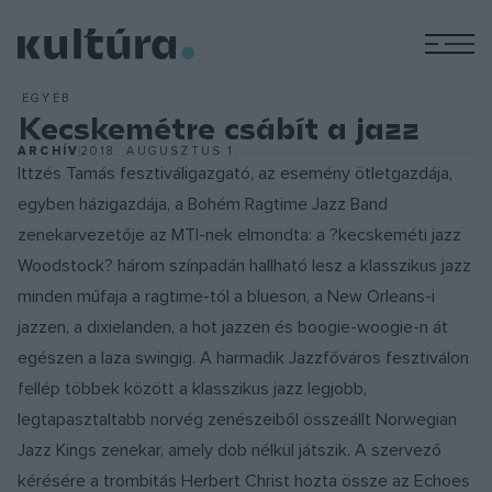
M
EGYÉB
Kecskemétre csábít a jazz
ARCHÍV
2018. AUGUSZTUS 1.
Ittzés Tamás fesztiváligazgató, az esemény ötletgazdája,
egyben házigazdája, a Bohém Ragtime Jazz Band
zenekarvezetője az MTI-nek elmondta: a ?kecskeméti jazz
Woodstock? három színpadán hallható lesz a klasszikus jazz
minden műfaja a ragtime-tól a blueson, a New Orleans-i
jazzen, a dixielanden, a hot jazzen és boogie-woogie-n át
egészen a laza swingig. A harmadik Jazzfőváros fesztiválon
fellép többek között a klasszikus jazz legjobb,
legtapasztaltabb norvég zenészeiből összeállt Norwegian
Jazz Kings zenekar, amely dob nélkül játszik. A szervező
kérésére a trombitás Herbert Christ hozta össze az Echoes