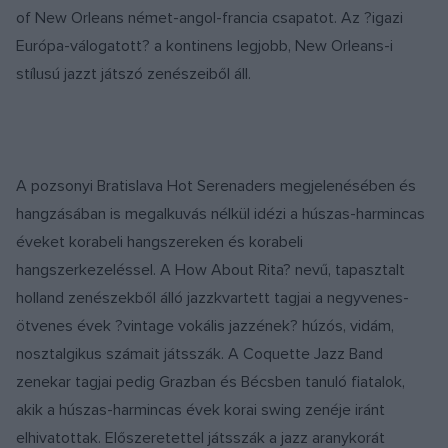
of New Orleans német-angol-francia csapatot. Az ?igazi
Európa-válogatott? a kontinens legjobb, New Orleans-i
stílusú jazzt játszó zenészeiből áll.
A pozsonyi Bratislava Hot Serenaders megjelenésében és
hangzásában is megalkuvás nélkül idézi a húszas-harmincas
éveket korabeli hangszereken és korabeli
hangszerkezeléssel. A How About Rita? nevű, tapasztalt
holland zenészekből álló jazzkvartett tagjai a negyvenes-
ötvenes évek ?vintage vokális jazzének? húzós, vidám,
nosztalgikus számait játsszák. A Coquette Jazz Band
zenekar tagjai pedig Grazban és Bécsben tanuló fiatalok,
akik a húszas-harmincas évek korai swing zenéje iránt
elhivatottak. Előszeretettel játsszák a jazz aranykorát