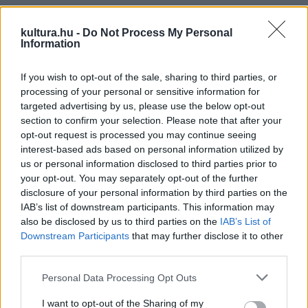
megidéző, saját hangszerelésű átirataikat. Mellettük
ellátogat Kecskemétre a szakma által a világ vezető
kultura.hu -
Do Not Process My Personal
Information
ragtime-zongoristái között számontartott norvég Morten
Gunnar Larsen, az olasz Luca Filastro zongorista és
If you wish to opt-out of the sale, sharing to third parties, or
zeneszerző, akinek komplex zongorajátéka könnyen
processing of your personal or sensitive information for
targeted advertising by us, please use the below opt-out
felismerhető hihetetlen swing, blues és improvizációs
section to confirm your selection. Please note that after your
érzékéről, valamint a francia Guillaume Nouaux, aki egyike
opt-out request is processed you may continue seeing
Európa legismertebb swing és hot jazz dobosainak.
interest-based ads based on personal information utilized by
us or personal information disclosed to third parties prior to
your opt-out. You may separately opt-out of the further
disclosure of your personal information by third parties on the
IAB’s list of downstream participants. This information may
also be disclosed by us to third parties on the
IAB’s List of
A magyarok közül színpadra lép Szalóky Béla, Korb Attila és
Downstream Participants
that may further disclose it to other
Gyárfás István mellett a Mojo Workings is. A magyar blues
third parties.
együttes zenéjében a tradicionális blues, a hatvanas évek
Please note that this website/app uses one or more Google
Personal Data Processing Opt Outs
beat-, country-, jug-, illetve a későbbi évtizedek
services and may gather and store information including but
popdallamainak világát ötvözi, esetenként jazzes, sajátos
not limited to your visit or usage behaviour. You may click to
I want to opt-out of the Sharing of my