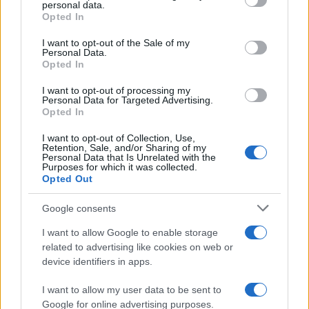
personal data.
grant or deny consent to Google and its third-party tags to
hangvétellel. Gyakran használnak Magyarországon még
Opted In
use your data for below specified purposes in below Google
kevéssé ismert, de másutt tradicionálisnak számító
consent section.
I want to opt-out of the Sale of my
hangszereket. Fellép még a swingkorszak népszerű
Personal Data.
Opted In
énekegyüttese, az Andrew Sisters hagyományaira
támaszkodó Vintage Dolls is. Az énekes csapat a
I want to opt-out of processing my
Personal Data for Targeted Advertising.
harmincas-negyvenes évek híres, többszólamú vokális dalait
Opted In
dolgozza fel.
I want to opt-out of Collection, Use,
Retention, Sale, and/or Sharing of my
Personal Data that Is Unrelated with the
Purposes for which it was collected.
Opted Out
Ittzés Tamás kiemelte: 21 óra után kedvezményes jeggyel
Google consents
látogatható a Benkó Zoltán Szabadidőközpontban
I want to allow Google to enable storage
megrendezett fesztivál, hogy azok se maradjanak ki, akik
related to advertising like cookies on web or
device identifiers in apps.
csak néhány órára akarnak ?beleszagolni? a Jazzfőváros
levegőjébe. Ők akár hajnali 2 óráig is bulizhatnak az
I want to allow my user data to be sent to
örömzenéléseken. A főszervező elmondta, hogy augusztus
Google for online advertising purposes.