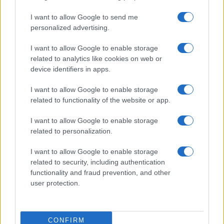
2-án, a nulladik napon este fergeteges élőzenés, ingyenes
I want to allow Google to send me
swingpartival kezdenek, az augusztus 3-ai, majd a 4-ei
personalized advertising.
fesztiválprogram után pedig 5-én délelőtt New Orleans-i
I want to allow Google to enable storage
jazz brunch zárja a fesztivált.
related to analytics like cookies on web or
device identifiers in apps.
I want to allow Google to enable storage
related to functionality of the website or app.
Az érdeklődők idén is láthatnak veteránautókat, és ezúttal
is megrendezik a Jazzfőváros futást. A jelképes táv
I want to allow Google to enable storage
related to personalization.
teljesítéséért fesztiválbelépő jár az augusztus 4-ei napra,
amellyel a strand és a csúszda ingyenesen használható. Az
I want to allow Google to enable storage
Országos Jazz Műveltségi Vetélkedőt előkészítő
related to security, including authentication
functionality and fraud prevention, and other
jazztörténeti előadások mellett pedig ebben az évben is
user protection.
szerveznek swing tánctanfolyamokat is.
CONFIRM