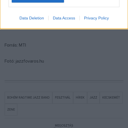
A részletes program
ITT
található.
Data Deletion
Data Access
Privacy Policy
Forrás: MTI
Fotó: jazzfovaros.hu
BOHÉM RAGTIME JAZZ BAND
FESZTIVÁL
HÍREK
JAZZ
KECSKEMÉT
ZENE
MEGOSZTÁS