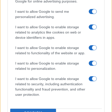
Google for online advertising purposes.
I want to allow Google to send me
A
Príma környék
(2011) a társadalom számára fölöslegessé
personalized advertising.
lett idős, beteg egyének öregek otthonában történő
elhelyezését szituálja. Pazarul bánik a szerepek súlyozásával
I want to allow Google to enable storage
related to analytics like cookies on web or
(a Jolika nevű főnökasszony annyit várat magára, hogy
device identifiers in apps.
hiányával ? és az őt övező dicshimnuszok révén ?
mindenható magaslatba emelkedik). Arányos jelenlétet és
I want to allow Google to enable storage
related to functionality of the website or app.
érveket nyernek az elhelyezők és az elhelyezettek
képviselői is, míg a befogadói gépezet főleg egy
I want to allow Google to enable storage
kabinetfigura, Jolika mindenese, Sunyi bá mondataiban jut
related to personalization.
szóhoz. Nem feltétlenül lenne szükséges, hogy a beszélő
I want to allow Google to enable storage
név közvetlen magyarázatot kapjon; néhány ismétlés is
related to security, including authentication
kigyomlálható.
functionality and fraud prevention, and other
user protection.
A szereplők szövegszerűen mind ?készek?, ám épp csak
annyira, hogy a mindenkori színészeknek jellem- és játszási