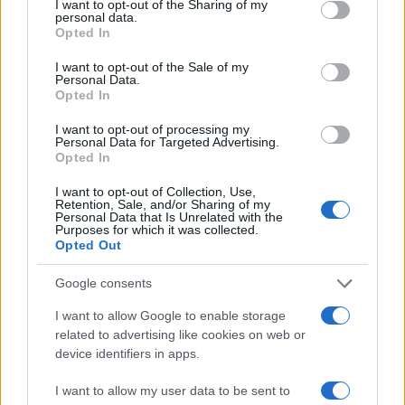
not limited to your visit or usage behaviour. You may click to
I want to opt-out of the Sharing of my
personal data.
grandiozitás poétikájára itt nem térhetünk ki; arra sem, egy
grant or deny consent to Google and its third-party tags to
Opted In
use your data for below specified purposes in below Google
(szabadtéri?) bemutató invenciózus rendezője mennyire
consent section.
I want to opt-out of the Sale of my
tudna egyezkedni a szerzővel. Olvasva a nagyszabású és
Personal Data.
indulataiban is bölcs verses dráma ma ugyanúgy kissé
Opted In
túlpörgetettnek-ismétlőnek érződik, mint első
I want to opt-out of processing my
Personal Data for Targeted Advertising.
megjelenésekor, de ?kemény és könnyű?, mint Spiró
Opted In
javasolta ?tiszta fehér műanyag? díszlete. A Spiró-dráma
I want to opt-out of Collection, Use,
mindig kemény ? a gyengébben sikeredettek is ?: kemény
Retention, Sale, and/or Sharing of my
Personal Data that Is Unrelated with the
az állaga, strukturálása, ítélkezése. S könnyű ? még a
Purposes for which it was collected.
Opted Out
bonyolultabbak is ?: az akció és dikció megokoltságában,
átláthatóságában, a szerkezet racionális világosságában. A
Google consents
pár éve színre vitt ?vérzékeny és naiv krónika?, az
Árpád-
I want to allow Google to enable storage
ház
(1994?1995) éppen ezzel a kettős specifikumával,
related to advertising like cookies on web or
kemény és könnyű jellegének energiáival igyekezett utat
device identifiers in apps.
találni a nézőkhöz
Almási-Tóth András
rendezői
I want to allow my user data to be sent to
felfogásában.