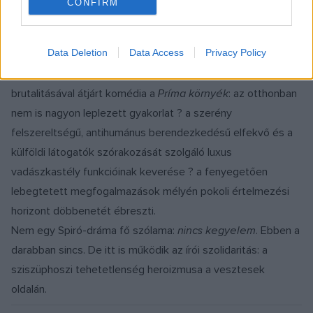
CONFIRM
ajánlatokat tegyenek (tehát az új mű is
darab
, és nem
dráma
? abban az értelemben, ahogy Spiró e
Data Deletion
Data Access
Privacy Policy
megkülönböztetést az 1986-os
A közép-kelet európai
dráma
lapjain alkalmazta). Ha komédia, akkor a
humor noire
brutalitásával átjárt komédia a
Príma környék
: az otthonban
nem is nagyon leplezett gyakorlat ? a szerény
felszereltségű, antihumánus berendezkedésű elfekvő és a
külföldi látogatók szórakozását szolgáló luxus
vadászkastély funkcióinak keverése ? a fenyegetően
lebegtetett megfogalmazások mélyén pokoli értelmezési
horizont döbbenetét ébreszti.
Nem egy Spiró-dráma fő szólama:
nincs kegyelem
. Ebben a
darabban sincs. De itt is működik az írói szolidaritás: a
sziszüphoszi tehetetlenség heroizmusa a vesztesek
oldalán.