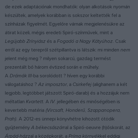
de ezek adaptációnak mondhatók: olyan alkotások nyomán
készültek, amelyek korábban is sokszor keltették fel a
színházak figyelmét. Egyelőre várnak megjelenésükre az
átirat közeli, mégis eredeti Spiró-színművek, mint a
Legújabb Zrínyiász
és a
Fogadó a Nagy Kátyúhoz.
Csak
erről az egy terepről szétpillantva is látszik: mi minden
nem
jelent még meg ? milyen sokarcú, gazdag termést
prezentált bő három évtized során e műhely.
A
Drámák III-
ba sorolódott ? híven egy korábbi
válogatáshoz ?
Az imposztor
, a
Csirkefej
(alighanem a két
legjobb, legtöbbet játszott Spiró-darab) és a hozzájuk nem
méltatlan
Kvartett.
A
IV.
jellegében és minőségében is
kevertebb matéria
(Vircsaft, Honderű, Szappanopera,
Prah).
A 2012-es ünnepi könyvhétre kihozott ötödik
gyűjtemény
A békecsászár
ral a Spiró-oeuvre (h)őskorát, az
Árpád-ház
zal a középkorát, a
Príma környék
kel eddigi