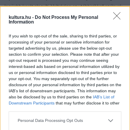
legújabb korát elegyíti. Voltaképp az utóbbiról kell szólnunk
elsősorban, hiszen a két régebbi ? és régi tárgyú ? mellett
kultura.hu -
Do Not Process My Personal
Information
egy kissé eldugva foglal helyet, és nagyobb hírverést sem
kapott egyelőre, hogy itt olvasható ez a mai (fekete)
If you wish to opt-out of the sale, sharing to third parties, or
komédia, melynek ősbemutatóját a Vígszínház októberre
processing of your personal or sensitive information for
ígéri,
Marton László
rendezésében, kiváló szereposztással.
targeted advertising by us, please use the below opt-out
section to confirm your selection. Please note that after your
Az 1963 és 1981 közé datált keletkezésű
A békecsászár
opt-out request is processed you may continue seeing
újragondolását főként az indokolja, hogy jó lenne hinni: nem
interest-based ads based on personal information utilized by
maradtunk le végképp színházi honfoglalásáról (magyarán:
us or personal information disclosed to third parties prior to
your opt-out. You may separately opt-out of the further
emlékezetes premierjéről). Spiró György tumultuózus
disclosure of your personal information by third parties on the
dramaturgiájú munkái közül például a
Vircsaft
ot (egyelőre
IAB’s list of downstream participants. This information may
vagy végleg?) kivetette, a
Koccanás
t befogadta a magyar
also be disclosed by us to third parties on the
IAB’s List of
Downstream Participants
that may further disclose it to other
színjátszás. Nagy történelmi kavalkádja viszont a mostani
third parties.
kinyomtatásban is riaszthat elöljáró soraival: ?A dráma
Please note that this website/app uses one or more Google
játszva maximum négy óra, húzni nem lehet? Maximális
Personal Data Processing Opt Outs
services and may gather and store information including but
összevonás esetén az előadáshoz 5 nő és 49 férfi kell?? A