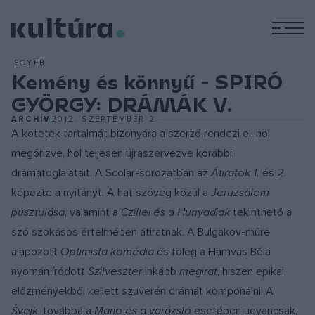
M
EGYÉB
Kemény és könnyű - SPIRÓ
GYÖRGY: DRÁMÁK V.
ARCHÍV
2012. SZEPTEMBER 2.
A kötetek tartalmát bizonyára a szerző rendezi el, hol
megőrizve, hol teljesen újraszervezve korábbi
drámafoglalatait. A Scolar-sorozatban az
Átiratok 1.
és
2.
képezte a nyitányt. A hat szöveg közül a
Jeruzsálem
pusztulása
, valamint a
Czillei és a Hunyadiak
tekinthető a
szó szokásos értelmében átiratnak. A Bulgakov-műre
alapozott
Optimista komédia
és főleg a Hamvas Béla
nyomán íródott
Szilveszter
inkább
megirat
, hiszen epikai
előzményekből kellett szuverén drámát komponálni. A
Švejk
, továbbá a
Mario és a varázsló
esetében ugyancsak,