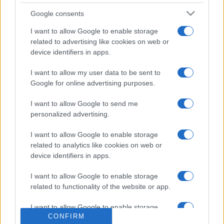
partján található Bethlenszentmiklós Fehér megye kevés
Google consents
magyar többségű településének egyike. Az 1381 lakosú
településen a 2011-es népszámláláson a lakosság 56
I want to allow Google to enable storage
related to advertising like cookies on web or
százaléka vallotta magát magyarnak, a magyarok közel fele
device identifiers in apps.
pedig unitárius vallású. A település közigazgatásilag
Szépmező (Sona) községhez tartozik, melyben már csak 24
I want to allow my user data to be sent to
Google for online advertising purposes.
százalékot tesz ki a magyar lakosság aránya.
I want to allow Google to send me
A falu ékességének számító 15. századi unitárius templom
personalized advertising.
tornya 2019-ben leégett, a műemlék jelenleg felújítás alatt
I want to allow Google to enable storage
áll. A Jövőnk a Szórványban Egyesület a magyar kormány
related to analytics like cookies on web or
támogatásával új harangot öntetett, amelyet egyelőre egy
device identifiers in apps.
ideiglenes haranglábon helyeztek el, amíg a templom
I want to allow Google to enable storage
felújítási munkálatai tartanak. Az egyesület által indított
related to functionality of the website or app.
adománygyűjtő kampány során csaknem négyezer euró (1,6
I want to allow Google to enable storage
millió forint) gyűlt össze a leégett torony újjáépítésére.
CONFIRM
related to personalization.