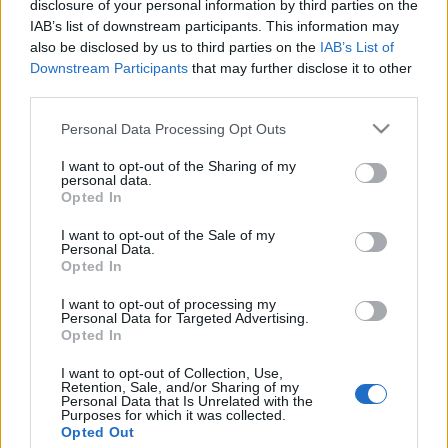
lelkes fogadtatása pedig arra bátorítja a szervezőket, hogy
disclosure of your personal information by third parties on the
IAB’s list of downstream participants. This information may
jövőre többnapos, gazdagabb programot tervezzenek
also be disclosed by us to third parties on the
IAB’s List of
közösségüknek – mutatott rá Bodoczi Annamária
Downstream Participants
that may further disclose it to other
ötletgazda, a Jövőnk a Szórványban Egyesület elnöke.
third parties.
Hozzátette: a Küküllő mentén magyar szigetnek számító
Please note that this website/app uses one or more Google
Personal Data Processing Opt Outs
településen a magyar nap az anyanyelv, a kulturális örökség
services and may gather and store information including but
not limited to your visit or usage behaviour. You may click to
I want to opt-out of the Sharing of my
ünnepe, hiszen a szórványban – a vallási és nemzeti
personal data.
grant or deny consent to Google and its third-party tags to
ünnepeken kívül – nem sok alkalma van a magyar
Opted In
use your data for below specified purposes in below Google
közösségnek megélnie nemzeti identitását. A 2019-ben
consent section.
I want to opt-out of the Sale of my
Personal Data.
bejegyzett egyesület által szervezett magyar gyermek- és
Opted In
ifjúsági programoknak, az ősztől magyar
I want to opt-out of processing my
kormánytámogatással indítandó délutáni foglalkozásoknak
Personal Data for Targeted Advertising.
Opted In
is az a céljuk, hogy vonzóvá tegyék az anyanyelvű oktatást,
segítsék a nemzeti identitás megőrzését.
I want to opt-out of Collection, Use,
Retention, Sale, and/or Sharing of my
Personal Data that Is Unrelated with the
Purposes for which it was collected.
A Balázsfalva és Dicsőszentmárton között, a Kis-Küküllő
Opted Out