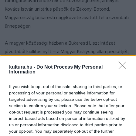
támogatásával rendeztek be közösségi teret, amelyet
Kovács István unitárius püspök és Zákonyi Botond,
Magyarország bukaresti nagykövete avatott fel a szombati
ünnepségen.
A magyar közösségi házban a Bukaresti Liszt Intézet
jóvoltából kiállítás nyílt – a Magyar Királyság állampecsétjét,
valamint a Román Királyság címerét is megtervező –
kultura.hu -
Do Not Process My Personal
Keöpeczi Sebestyén József erdélyi magyar heraldikus
Information
munkáiból. A magyar nap programját magyar filmek vetítése,
a Kolozsvári Magyar Opera művészei által előadott
If you wish to opt-out of the sale, sharing to third parties, or
processing of your personal or sensitive information for
operettválogatás és a Maros megyei Bekecs
targeted advertising by us, please use the below opt-out
néptáncegyüttes fellépése egészítette ki.
section to confirm your selection. Please note that after your
opt-out request is processed you may continue seeing
interest-based ads based on personal information utilized by
Az első Bethlenszentmiklósi Magyar Nap megszervezését
us or personal information disclosed to third parties prior to
példás összefogás előzte meg a faluban, a rendezvény
your opt-out. You may separately opt-out of the further