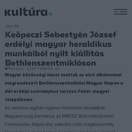
M
EGYÉB
Keöpeczi Sebestyén József
erdélyi magyar heraldikus
munkáiból nyílt kiállítás
Bethlenszentmiklóson
MTI
2022. SZEPTEMBER 20.
Magyar közösségi házat avattak az első alkalommal
megrendezett Bethlenszentmiklósi Magyar Napon a
dél-erdélyi szórványhoz tartozó Fehér megyei
településen.
Az unitárius egyház egykori felekezeti iskolájában
Magyarország kormánya, az RMDSZ által működtetett
Communitas Alapítvány, valamint több magánszemély