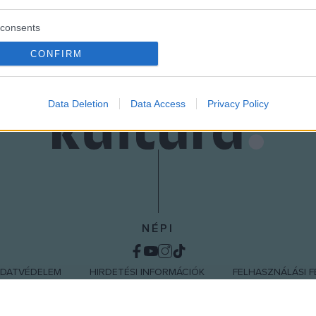
consents
o allow Google to enable storage related to advertising like cookies on
CONFIRM
evice identifiers in apps.
o allow my user data to be sent to Google for online advertising
Data Deletion
Data Access
Privacy Policy
s.
to allow Google to send me personalized advertising.
o allow Google to enable storage related to analytics like cookies on
evice identifiers in apps.
o allow Google to enable storage related to functionality of the website
NÉPI
o allow Google to enable storage related to personalization.
DATVÉDELEM
HIRDETÉSI INFORMÁCIÓK
FELHASZNÁLÁSI F
o allow Google to enable storage related to security, including
cation functionality and fraud prevention, and other user protection.