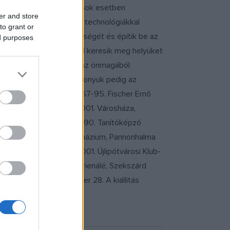
sztétikai értékekkel és sok esetben
er and store
nyomásokat, amik az ipari technológiákkal
to grant or
ek pillanatnyi tökéletességét és építik be az
ed purposes
hatóságuk redukáltságával keresik meg helyüket
égszerűen szünteti meg az önmagából
en, egymáshoz való viszonyuk pedig az
művész irányításával 1967-95. Fischer Ernő
 Jazz-Galéria, Budafok 2001. Városháza,
csoportos kiállítások: 1990. Tanítóképző
udaörs 1997. Bencés Gimnázium, Pannonhalma
ra Palota, Kecskemét 2001. Újlipótvárosi Klub-
 2002 III. Festészeti Trienálé, Szekszárd
 november 09. - november 28. A kiállítás