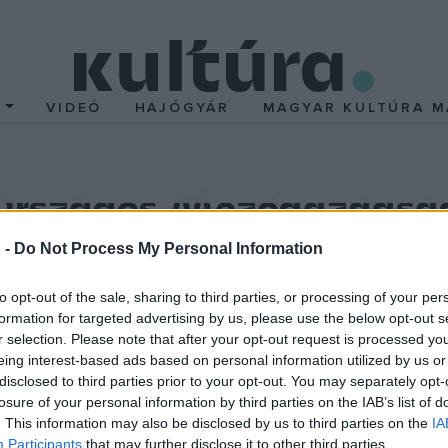
T
VIDEÓ
HAJÓGYÁR
MAGYAR KULTÚRA M
z Országos Mezőgazdaság
Központban
 -
Do Not Process My Personal Information
lményeink túlnyomó részét, - művészileg bármily sekélyesek és te
to opt-out of the sale, sharing to third parties, or processing of your per
formation for targeted advertising by us, please use the below opt-out s
rezzük. Mára a festmény a művészeti turizmus és a képzőművészet
r selection. Please note that after your opt-out request is processed y
érbe szorították az eredeti alkotásokkal való kapcsolatunkat, ille
eing interest-based ads based on personal information utilized by us or
ják az eredetiségből származtatott kiindulást, illetve a nem erede
disclosed to third parties prior to your opt-out. You may separately opt-
losure of your personal information by third parties on the IAB’s list of
ással kísérlik meg feloldani azt az ellentmondást, ami természete
. This information may also be disclosed by us to third parties on the
IA
 ahogy a talált tárgyak is művé válnak a hagyományos művek kérdé
Participants
that may further disclose it to other third parties.