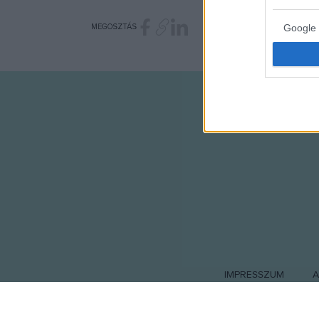
MEGOSZTÁS
Google 
I want t
web or d
I want t
purpose
I want 
I want t
web or d
I want t
or app.
I want t
IMPRESSZUM
A
I want t
authenti