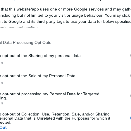
 maradni ebben a kitágított "mű" fogalomban. Az anyagban rejlő e
 that this website/app uses one or more Google services and may gath
at a festői minőségeket, a történeti idő által lerakódott képi be
including but not limited to your visit or usage behaviour. You may click 
gyan így a töredékes voltukkal egyszerre teszik kérdésessé a kép
 to Google and its third-party tags to use your data for below specifi
ogle consent section.
és reális kérdésének merev és éles szétválaszthatatlanságát. Lát
mondatlan feszültségében. Egymásból származtatott voltuk szüks
l Data Processing Opt Outs
összeállítását. Így önértelmezésük lehetősége sorozatjellegükb
di László festő Művészeti tanulmányok: 1960-66. Aradi Jenő festő
o opt-out of the Sharing of my personal data.
1993. Könyvtár Galéria, Budaörs 2000. Zichy Major, Budaörs 2000.
In
Horváth Évával) 2002. Aluart Iskola-Galéria, Budapest Válogatott 
o opt-out of the Sale of my Personal Data.
zeg 1995. Fáklya Klub, Budapest 1997. Neupack Hungária Kft., B
In
szeti Trienálé, Szekszárd 2000. Vigadó Galéria, Budapest 2001. Cif
to opt-out of processing my Personal Data for Targeted
bálint 2002. Falu Múzeum, Törökbálint 2002. Jazz-Galéria, Budafok
ing.
yszíne: 1012 Budapest, Attila út 93. A tárlat megtekinthető: 2004.
In
osok Egyesülete Mezőgazdasági Szervezetének elnöke
o opt-out of Collection, Use, Retention, Sale, and/or Sharing
ersonal Data that Is Unrelated with the Purposes for which it
lected.
Out