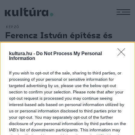
M
KÉPZŐ
Ferencz István építész és
műhelye
ARCHÍV
2004. OKTÓBER 25.
kultura.hu -
Do Not Process My Personal
Építészetében a történeti-urbanisztikai kérdésekre adott
Information
válaszok állnak előtérben, s szinte nem is az építészeti
If you wish to opt-out of the sale, sharing to third parties, or
forma megteremtése a cél, hanem a hely és a társadalmi
processing of your personal or sensitive information for
értelemben vett helyzet építészeti problémáinak
targeted advertising by us, please use the below opt-out
megoldása. A kiállítás a kézművesség, a tárgytervezés
section to confirm your selection. Please note that after your
opt-out request is processed you may continue seeing
bevonásával látványos formában mutatja be a mai magyar
interest-based ads based on personal information utilized by
építészet jelentős alakjának munkásságát, kiegészítve
us or personal information disclosed to third parties prior to
irodája, tanítványai alkotásaival. A kiállítás helyszíne: A
your opt-out. You may separately opt-out of the further
disclosure of your personal information by third parties on the
Budapest Galéria Kiállítóháza - 1036 Lajos utca 158. A tárlat
IAB’s list of downstream participants. This information may
megtekinthető: 2004. október 14. - november 14, hétfő