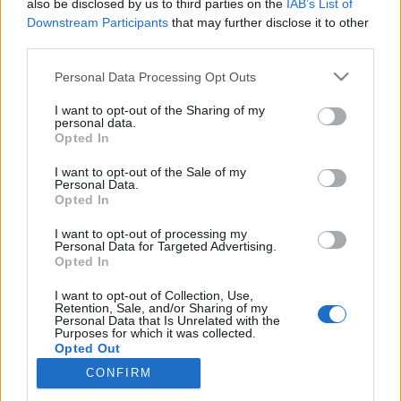
also be disclosed by us to third parties on the
IAB’s List of
kivételével naponta 10 ? 18 óráig
Downstream Participants
that may further disclose it to other
third parties.
Please note that this website/app uses one or more Google
Personal Data Processing Opt Outs
MEGOSZTÁS
services and may gather and store information including but
not limited to your visit or usage behaviour. You may click to
I want to opt-out of the Sharing of my
personal data.
grant or deny consent to Google and its third-party tags to
Opted In
use your data for below specified purposes in below Google
consent section.
I want to opt-out of the Sale of my
Personal Data.
Opted In
I want to opt-out of processing my
Personal Data for Targeted Advertising.
Opted In
I want to opt-out of Collection, Use,
Retention, Sale, and/or Sharing of my
Personal Data that Is Unrelated with the
Purposes for which it was collected.
NÉPI
Opted Out
CONFIRM
Google consents
IMPRESSZUM