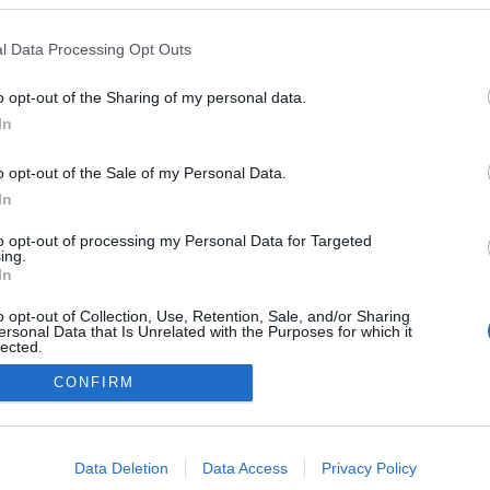
l Data Processing Opt Outs
o opt-out of the Sharing of my personal data.
In
o opt-out of the Sale of my Personal Data.
In
to opt-out of processing my Personal Data for Targeted
ing.
In
NÉPI
o opt-out of Collection, Use, Retention, Sale, and/or Sharing
ersonal Data that Is Unrelated with the Purposes for which it
lected.
Out
DATVÉDELEM
HIRDETÉSI INFORMÁCIÓK
FELHASZNÁLÁSI F
CONFIRM
consents
o allow Google to enable storage related to advertising like cookies on
Data Deletion
Data Access
Privacy Policy
evice identifiers in apps.