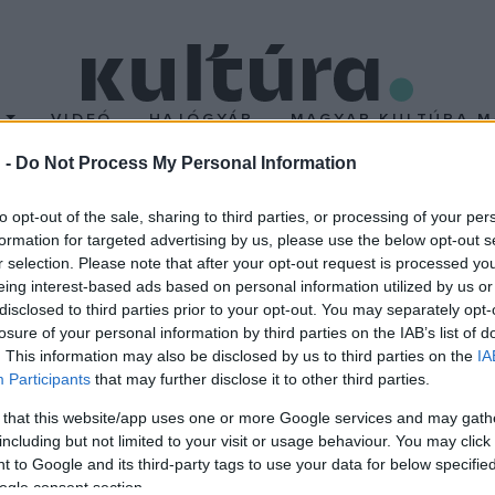
T
VIDEÓ
HAJÓGYÁR
MAGYAR KULTÚRA M
 -
Do Not Process My Personal Information
ét világ között
to opt-out of the sale, sharing to third parties, or processing of your per
formation for targeted advertising by us, please use the below opt-out s
r selection. Please note that after your opt-out request is processed y
s megfestése és a háttérben már elemeire bomló, elhomályosuló l
eing interest-based ads based on personal information utilized by us or
leg tónusaival ellentétben, hideg színekkel megfogalmazott tájk
disclosed to third parties prior to your opt-out. You may separately opt-
losure of your personal information by third parties on the IAB’s list of
k hangulatában érvényesül. A kiállítás helyszíne: Deák Erika Galéria
. This information may also be disclosed by us to third parties on the
IA
r 8. Nyitva: szerda - péntek 12 - 18 óra, szombat 12 -15 óra
Participants
that may further disclose it to other third parties.
 that this website/app uses one or more Google services and may gath
including but not limited to your visit or usage behaviour. You may click 
 to Google and its third-party tags to use your data for below specifi
ogle consent section.