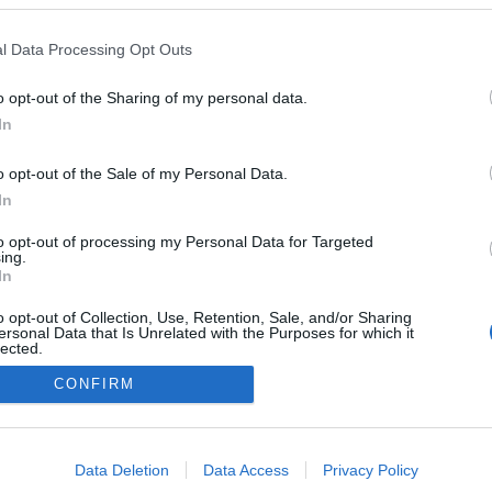
l Data Processing Opt Outs
o opt-out of the Sharing of my personal data.
In
o opt-out of the Sale of my Personal Data.
In
to opt-out of processing my Personal Data for Targeted
ing.
NÉPI
In
o opt-out of Collection, Use, Retention, Sale, and/or Sharing
ersonal Data that Is Unrelated with the Purposes for which it
DATVÉDELEM
HIRDETÉSI INFORMÁCIÓK
FELHASZNÁLÁSI F
lected.
Out
CONFIRM
consents
o allow Google to enable storage related to advertising like cookies on
Data Deletion
Data Access
Privacy Policy
evice identifiers in apps.