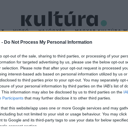
T
VIDEÓ
HAJÓGYÁR
MAGYAR KULTÚRA M
 -
Do Not Process My Personal Information
rafikusművész: Összekö
to opt-out of the sale, sharing to third parties, or processing of your per
formation for targeted advertising by us, please use the below opt-out s
r selection. Please note that after your opt-out request is processed y
ódva e kiállításon is klasszikus eljárások és technikák alkalmazá
eing interest-based ads based on personal information utilized by us or
, elsősorban utazásom során rögzített élményeim lenyomatai. - Horv
disclosed to third parties prior to your opt-out. You may separately opt-
losure of your personal information by third parties on the IAB’s list of
. 2. A tárlat megtekinthető: 2004. október 21. - december 23. Nyit
. This information may also be disclosed by us to third parties on the
IA
Participants
that may further disclose it to other third parties.
 that this website/app uses one or more Google services and may gath
including but not limited to your visit or usage behaviour. You may click 
 to Google and its third-party tags to use your data for below specifi
ogle consent section.