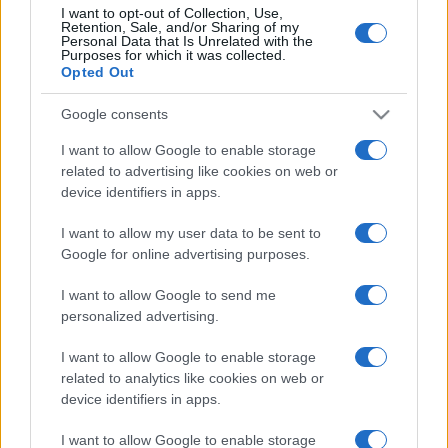
I want to opt-out of Collection, Use,
Vajon miért itt használt először színes nyersanyagot a
Retention, Sale, and/or Sharing of my
Personal Data that Is Unrelated with the
művész? Ezek az Andy Warhol előadás részleteit,a New
Purposes for which it was collected.
Opted Out
York-i aurát és a viselkedési normákat feszegető avantgárd
bemutatásai. A több mint három évtized után az Egyetemi
Google consents
Színpad társulatából Halász Péter vezetésével kivált
I want to allow Google to enable storage
tehetséges, fiatal csoport, amely megteremtette és
related to advertising like cookies on web or
világszínvonalra emelte a magyar avantgard színjátszást,
device identifiers in apps.
mára hazatért, sőt hazaérkezett. Bár a világot legálisan és
I want to allow my user data to be sent to
illegálisan bejárta és színháztörténetet alkotott, ma mégis
Google for online advertising purposes.
itt él, Magyarországon, szinte mindenki , abból a kiváló
I want to allow Google to send me
csoportból.
personalized advertising.
Őket mutatja be Kovács Endre - ahogy Halász Péter mondja
I want to allow Google to enable storage
related to analytics like cookies on web or
róla - a pillanatot dramatizálva. Baksa- Soós Vera kurátor
device identifiers in apps.
szervezésével láthatók ezek a fotók a Ludwig Múzeumban.
I want to allow Google to enable storage