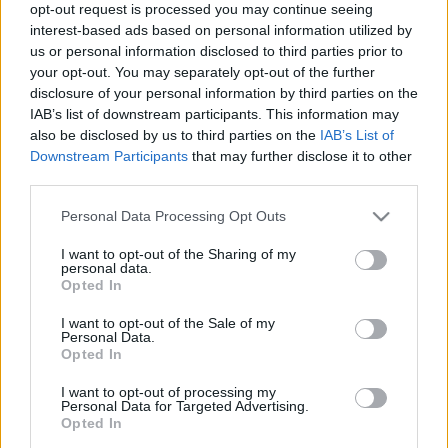
opt-out request is processed you may continue seeing
kávézó, fesztelenül csevegő színészeket ábrázolja.
interest-based ads based on personal information utilized by
us or personal information disclosed to third parties prior to
your opt-out. You may separately opt-out of the further
A harmadik időszak a Szobaszínház már inkább az
disclosure of your personal information by third parties on the
előadásokat mutatja be. Kemény fények, erős árnyékok,
IAB’s list of downstream participants. This information may
maszkot viselő emberi testek, melyek deformáltságát a
also be disclosed by us to third parties on the
IAB’s List of
Downstream Participants
that may further disclose it to other
fény-árnyék viszonya is nyilvánvalóvá teszi. Érdekes a
third parties.
Sziget Performance is, amely először és utoljára ábrázolja,
Please note that this website/app uses one or more Google
még ha groteszk humorral is az embert, a színészt a
Personal Data Processing Opt Outs
services and may gather and store information including but
természetben. Igaz úgy, ahogy az Úr teremtette, anyaszült
not limited to your visit or usage behaviour. You may click to
I want to opt-out of the Sharing of my
personal data.
meztelen.
grant or deny consent to Google and its third-party tags to
Opted In
use your data for below specified purposes in below Google
consent section.
I want to opt-out of the Sale of my
Az elhíresült rotterdami kirakati előadások fotó
Personal Data.
Opted In
dokumentációja, nem mond többet a előadásról készült
videofelvételeknél, de aki azokat nem látta, valami újat,
I want to opt-out of processing my
Personal Data for Targeted Advertising.
rendhagyót ismerhet meg Kovács képeiből. Az utolsó
Opted In
korszakot bemutató, New Yorkban készült fotók színesek.