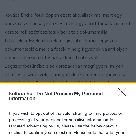
Kovács Endre fotói éppen ezért aktuálisak ma, mert egy
korszak szabadság keresésének, egy adott társadalmi rend
kereteinek szétfeszítési kísérleteit dokumentálja
felvételein. Ezek a képek mégis többek mint egyszerű
dokumentációk, mert a fotók mindig figyelnek valami olyan
dologra, amely a fotósnak akkor - fontos volt.
Legszembetűnőbb első korszakában megfigyelni, milyen
jelentős a színészek és mögöttük az ember megfigyelése
és ábrázolása. Elmosódott fekete-fehér hátterekből
kiemelkedő élő, sőt a szerepét mélyen átélő, az önmagát
kultura.hu -
Do Not Process My Personal
Information
adó művészről, művészekről szólnak képei, akik többet
akarnak egyszerű játéknál, akik a vágyaikat adják az
If you wish to opt-out of the sale, sharing to third parties, or
előadásba. Második időszakában, Nancy Fesztivál idején
processing of your personal or sensitive information for
több a dokumentatív fénykép, amely a megváltozott a
targeted advertising by us, please use the below opt-out
section to confirm your selection. Please note that after your
kapitalista szabadság helyszínét és az abban lubickoló,