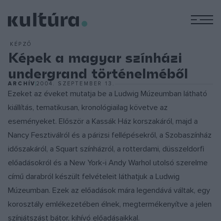
M
KÉPZŐ
Képek a magyar színházi
undergrand történelméből
ARCHÍV
2004. SZEPTEMBER 13.
Ezeket az éveket mutatja be a Ludwig Múzeumban látható
kiállítás, tematikusan, kronológiailag követve az
eseményeket. Először a Kassák Ház korszakáról, majd a
Nancy Fesztiválról és a párizsi fellépésekről, a Szobaszínház
időszakáról, a Squart színházról, a rotterdami, düsszeldorfi
előadásokról és a New York-i Andy Warhol utolsó szerelme
című darabról készült felvételeit láthatjuk a Ludwig
Múzeumban. Ezek az előadások mára legendává váltak, egy
korosztály emlékezetében élnek, megtermékenyítve a jelen
színjátszást bátor, kihívó előadásaikkal.