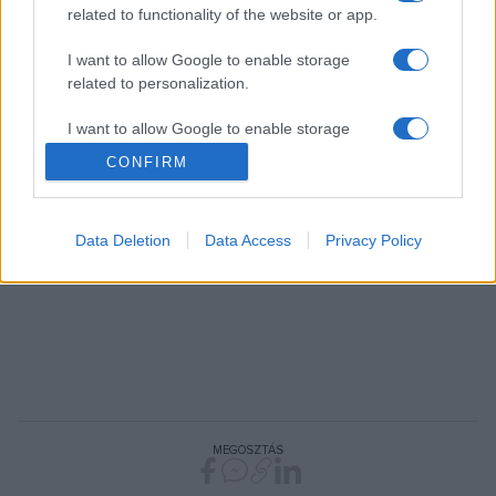
related to functionality of the website or app.
A kiállítás megtekinthető: 2004. szeptember 9. - október
10.
I want to allow Google to enable storage
related to personalization.
Helyszín: Ludwig Kortárs Művészeti Múzeum - Bp. I. Szent
I want to allow Google to enable storage
György tér 2.
related to security, including authentication
CONFIRM
functionality and fraud prevention, and other
user protection.
Vajda Ildikó - ARTNET
Data Deletion
Data Access
Privacy Policy
MEGOSZTÁS