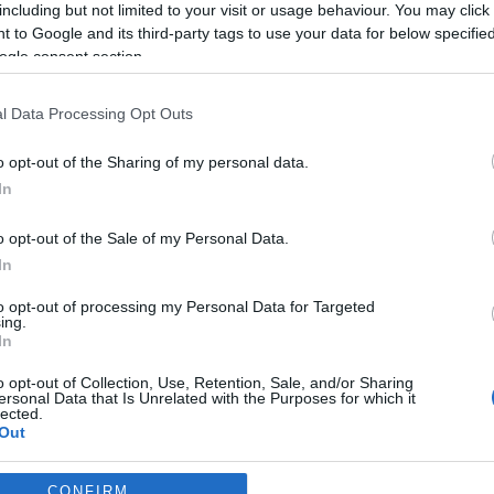
including but not limited to your visit or usage behaviour. You may click 
 to Google and its third-party tags to use your data for below specifi
vektől, 1929-30-tól kezdve nemcsak feldolgozta a korabeli európ
ogle consent section.
hanem egyéni jegyekkel bővítette.
l Data Processing Opt Outs
 ismérvekre, egyben ráirányítsa a figyelmet Kontuly Béla művész
o opt-out of the Sharing of my personal data.
-festmény mellett a kiállításon a legfontosabb "római iskolás" m
In
lizmus kedvelt műfajai, festési technikája, sablonjai is láthatóvá
o opt-out of the Sale of my Personal Data.
tő, színvonalas, modern festészettel gazdagították a hazai műv
In
to opt-out of processing my Personal Data for Targeted
ing.
In
o opt-out of Collection, Use, Retention, Sale, and/or Sharing
ersonal Data that Is Unrelated with the Purposes for which it
lected.
Out
consents
CONFIRM