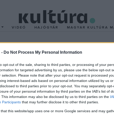
T
VIDEÓ
HAJÓGYÁR
MAGYAR KULTÚRA M
tőművész - centenáriumi
 -
Do Not Process My Personal Information
to opt-out of the sale, sharing to third parties, or processing of your per
formation for targeted advertising by us, please use the below opt-out s
r selection. Please note that after your opt-out request is processed y
lítás és a vele egy időben bemutatásra kerülő könyv - amely Kon
eing interest-based ads based on personal information utilized by us or
szervesen illeszkedik a hazai és a közép-európai művészettörté
disclosed to third parties prior to your opt-out. You may separately opt-
rtékelését tűzte ki célul. Szellemi előzményként azok az 1980-90-
losure of your personal information by third parties on the IAB’s list of
. This information may also be disclosed by us to third parties on the
IA
melyek megalapozták az 1920-30-as évek Európájában népszerűvé 
Participants
that may further disclose it to other third parties.
 kvalitásos Kontuly-festmények növekvő műkereskedelmi értéke eg
 that this website/app uses one or more Google services and may gath
yzatok, főként a "római iskola" néven ismertté vált művészcsoport