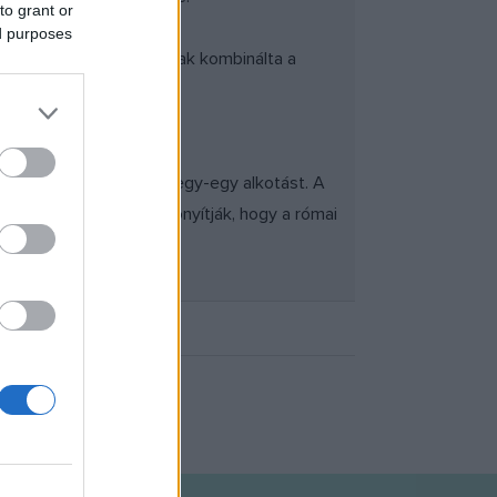
to grant or
ed purposes
ai új realizmust, nemcsak kombinálta a
etének modernségére.
űvészektől is láthatunk egy-egy alkotást. A
 válnak, amelyek azt bizonyítják, hogy a római
észetet.