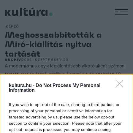
M
KÉPZŐ
Meghosszabbították a
Miró-kiállítás nyitva
tartását
ARCHÍV
2004. SZEPTEMBER 23.
A modernizmus egyik legjelentősebb alkotójaként számon
tartott katalán festő, grafikus, keramikus és szobrász 48
nagyméretű művét felvonultató tárlat július 7-től eredetileg
kultura.hu -
Do Not Process My Personal
Information
szeptember végéig tartott volna nyitva. A múzeum
hétköznapokon 15 órakor, a hétvégén 11.00 és 15.00 órakor
If you wish to opt-out of the sale, sharing to third parties, or
ingyenes tárlatvezetést tart.
processing of your personal or sensitive information for
targeted advertising by us, please use the below opt-out
section to confirm your selection. Please note that after your
A madridi Museo Nacional Centro de Arte Reina Sofia
opt-out request is processed you may continue seeing
gyűjteményéből összeállított kiállításon kilenc-kilenc