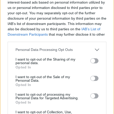
interest-based ads based on personal information utilized by
olajfestmény és szobor, valamint harminc grafika szerepel.
us or personal information disclosed to third parties prior to
your opt-out. You may separately opt-out of the further
disclosure of your personal information by third parties on the
Az 1983-ban, 90 éves korában elhunyt Joan Miró munkáit
IAB’s list of downstream participants. This information may
négy éve ugyancsak a Szépművészeti Múzeumban láthatta
also be disclosed by us to third parties on the
IAB’s List of
Downstream Participants
that may further disclose it to other
a közönség, a Klee-Tanguy-Miró című tárlaton.
third parties.
Please note that this website/app uses one or more Google
A Szépművészeti Múzeum legutóbbi nagy kiállítását három
Personal Data Processing Opt Outs
services and may gather and store information including but
és fél hónap alatt több mint negyedmillióan látták. A Monet
not limited to your visit or usage behaviour. You may click to
I want to opt-out of the Sharing of my
personal data.
és barátai című impresszionista tárlatot tavaly december 1-
grant or deny consent to Google and its third-party tags to
Opted In
use your data for below specified purposes in below Google
jétől ez év március 15-ig tekinthette meg a közönség, nyitva
consent section.
I want to opt-out of the Sale of my
tartását többször meghosszabbították.
Personal Data.
Opted In
I want to opt-out of processing my
Personal Data for Targeted Advertising.
Opted In
MEGOSZTÁS
I want to opt-out of Collection, Use,