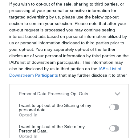
If you wish to opt-out of the sale, sharing to third parties, or
Kubába utazik, galériájában is rendszeresen szerepelnek
processing of your personal or sensitive information for
kubai művészek munkái. A képzőművészeti kiállítás
targeted advertising by us, please use the below opt-out
section to confirm your selection. Please note that after your
Debrecen egyik legtermékenyebb művészeti műhelyében
opt-out request is processed you may continue seeing
kap helyt. A Kortárs Galéria számos itthoni tárlata mellett
interest-based ads based on personal information utilized by
külföldön is hírnévre tett szert a magyar kortárs festő- és
us or personal information disclosed to third parties prior to
your opt-out. You may separately opt-out of the further
grafikusművészek bemutatásával. Tizenöt éve kötelezte el
disclosure of your personal information by third parties on the
magát a neves művészek és a fiatal, tehetséges alkotók
IAB’s list of downstream participants. This information may
megismertetésében, lehetőséget teremtve a magyar
also be disclosed by us to third parties on the
IAB’s List of
Downstream Participants
that may further disclose it to other
művészet Amerikai Egyesült Államokban, Japánban, Európa
third parties.
számos országában való bemutatkozására. A magyar
Please note that this website/app uses one or more Google
közönség számára lehetőséget ad más kultúrákkal való
Personal Data Processing Opt Outs
services and may gather and store information including but
találkozásra, így a japán fametszetek, az ecuadori kortárs
not limited to your visit or usage behaviour. You may click to
I want to opt-out of the Sharing of my
personal data.
festészet után most a New Orleans-i sokszínű vizuális
grant or deny consent to Google and its third-party tags to
Opted In
use your data for below specified purposes in below Google
művészetet állítja ki. A debreceni Kortárs Galéria számára
consent section.
I want to opt-out of the Sale of my
összeállított "New Orleans-i kortárs művészet 2004" c.
Personal Data.
anyag a város legtehetségesebb feltörekvő művészeit
Opted In