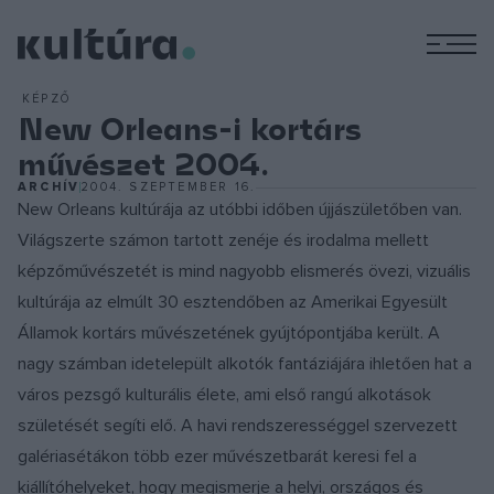
M
KÉPZŐ
New Orleans-i kortárs
művészet 2004.
ARCHÍV
2004. SZEPTEMBER 16.
New Orleans kultúrája az utóbbi időben újjászületőben van.
Világszerte számon tartott zenéje és irodalma mellett
képzőművészetét is mind nagyobb elismerés övezi, vizuális
kultúrája az elmúlt 30 esztendőben az Amerikai Egyesült
Államok kortárs művészetének gyújtópontjába került. A
nagy számban idetelepült alkotók fantáziájára ihletően hat a
város pezsgő kulturális élete, ami első rangú alkotások
születését segíti elő. A havi rendszerességgel szervezett
galériasétákon több ezer művészetbarát keresi fel a
kiállítóhelyeket, hogy megismerje a helyi, országos és