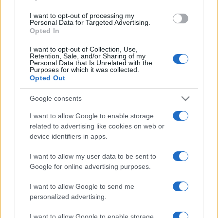
mutatja be a magyar közönségnek. Sandy Chism-nek, a
I want to opt-out of processing my
Personal Data for Targeted Advertising.
Tulane Egyetem professzorának az absztrakt
Opted In
gesztusművészetet reprezentáló alkotásai, Miranda Lake
I want to opt-out of Collection, Use,
légies képei és kortársaik hasonlóan izgalmas munkái jól
Retention, Sale, and/or Sharing of my
Personal Data that Is Unrelated with the
tükrözik azt a dinamizmust és alkotólégkört, amely New
Purposes for which it was collected.
Opted Out
Orleans képzőművészetét az érdeklődés homlokterébe
állítja. Kiállító művészek: Sandy Chism - absztrakt
Google consents
gesztusfestészet (művei megtalálhatók a New Orleans-i
I want to allow Google to enable storage
Szépművészeti Múzeumban, munkásságával kiemelten
related to advertising like cookies on web or
foglalkozott az Art in America) Matthew Cox - figurális
device identifiers in apps.
festmények (munkái megtalálhatók a New Orleans-i
I want to allow my user data to be sent to
Szépművészeti Múzeumban) Roberto Ortiz - absztrakt
Google for online advertising purposes.
szürrealizmus (munkái megtalálhatók az Ogden Museum of
I want to allow Google to send me
Southern Art-ban) Jeffrey Pitt - antropológiai alapú néprajzi
personalized advertising.
absztrakciók (munkái megtalálhatók a New Orleans-i
Szépművészeti Múzeumban) Adam Farrington - a vidéki és
I want to allow Google to enable storage