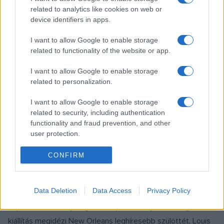
related to analytics like cookies on web or
városi pusztulást megjelenítő kinetikus fémszobrászat
device identifiers in apps.
Kathleen Ariatti Banton - absztrakt festmények (munkái
megtalálhatók a New Orleans-i Szépművészeti Múzeumban)
I want to allow Google to enable storage
related to functionality of the website or app.
Lory Lockwood - hyperrealista festmények Jonathan Ferrara
- akciófestészet Mary Jane Potts - vegyes technikájú,
I want to allow Google to enable storage
papírra készült munkák Miranda Lake - enkausztika A
related to personalization.
kiállítás megtekinthető: 2004. szeptember 9. - szeptember
I want to allow Google to enable storage
21. között New Orleans, a zene városa. Fotókiállítás A
related to security, including authentication
félhold alakú és akként becézett település sokszínű zenei
functionality and fraud prevention, and other
user protection.
és kulturális életét bemutató New Orleans, a zene városa
című fotókiállítás igazi szenzációval szolgál. A kollekció
CONFIRM
részeként először láthatók Magyarországon a világ
leghíresebb jazzfotósaként jegyzett Herman Leonard
Data Deletion
Data Access
Privacy Policy
klasszikus portréi. A muzsikusként is ismert Reggie Scanlan
képein a temetők jellegzetes építészete jelenik meg, de a
kiállítás megidézi New Orleans leghíresebb szülöttét, Louis