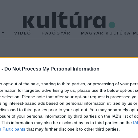
T
VIDEÓ
HAJÓGYÁR
MAGYAR KULTÚRA M
STAGED
 -
Do Not Process My Personal Information
atosságra kérdez rá, különösen mivel Susan képei a performansz e
to opt-out of the sale, sharing to third parties, or processing of your per
pek állnak és az, hogy hogyan lehetséges a nyitottság a képek é
formation for targeted advertising by us, please use the below opt-out s
telmezi önmagát minden alkalommal (amennyiben erre lehetőség v
r selection. Please note that after your opt-out request is processed y
ogy a művek az efemer, sőt rendezetlenség és véletlenszerűség érzé
eing interest-based ads based on personal information utilized by us or
disclosed to third parties prior to your opt-out. You may separately opt-
tet tapasztaljuk és értelmezzük, ellentétben jelentések kiragadott
losure of your personal information by third parties on the IAB’s list of
yesült Királyságban Terry Atkinsonnal (Art and Language) közösen
. This information may also be disclosed by us to third parties on the
IA
gyetemen a nyolcvanas években. 1999-töl a londoni egyetemen a 
Participants
that may further disclose it to other third parties.